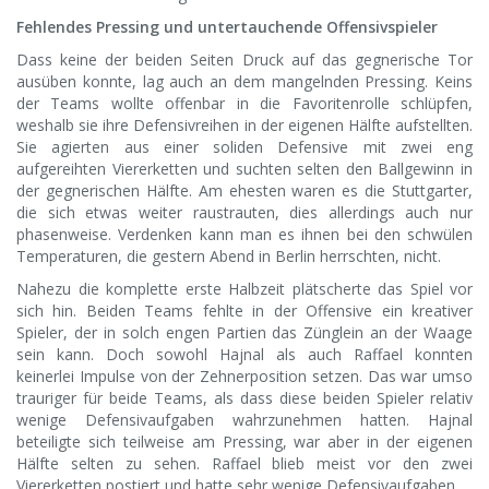
Fehlendes Pressing und untertauchende Offensivspieler
Dass keine der beiden Seiten Druck auf das gegnerische Tor
ausüben konnte, lag auch an dem mangelnden Pressing. Keins
der Teams wollte offenbar in die Favoritenrolle schlüpfen,
weshalb sie ihre Defensivreihen in der eigenen Hälfte aufstellten.
Sie agierten aus einer soliden Defensive mit zwei eng
aufgereihten Viererketten und suchten selten den Ballgewinn in
der gegnerischen Hälfte. Am ehesten waren es die Stuttgarter,
die sich etwas weiter raustrauten, dies allerdings auch nur
phasenweise. Verdenken kann man es ihnen bei den schwülen
Temperaturen, die gestern Abend in Berlin herrschten, nicht.
Nahezu die komplette erste Halbzeit plätscherte das Spiel vor
sich hin. Beiden Teams fehlte in der Offensive ein kreativer
Spieler, der in solch engen Partien das Zünglein an der Waage
sein kann. Doch sowohl Hajnal als auch Raffael konnten
keinerlei Impulse von der Zehnerposition setzen. Das war umso
trauriger für beide Teams, als dass diese beiden Spieler relativ
wenige Defensivaufgaben wahrzunehmen hatten. Hajnal
beteiligte sich teilweise am Pressing, war aber in der eigenen
Hälfte selten zu sehen. Raffael blieb meist vor den zwei
Viererketten postiert und hatte sehr wenige Defensivaufgaben.