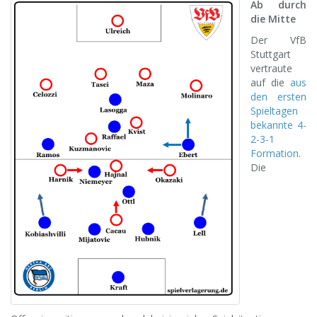
Ab durch
die Mitte
Der VfB
Stuttgart
vertraute
auf die
aus
den ersten
Spieltagen
bekannte 4-
2-3-1
Formation
.
Die