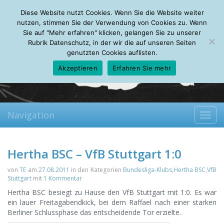
Friday, 07.08.2026
Diese Website nutzt Cookies. Wenn Sie die Website weiter
Mein Account
About
Autoren
Leseempfehlungen
FAQ
nutzen, stimmen Sie der Verwendung von Cookies zu. Wenn
Sie auf "Mehr erfahren" klicken, gelangen Sie zu unserer
Rubrik Datenschutz, in der wir die auf unseren Seiten
genutzten Cookies auflisten.
Akzeptieren
Erfahren Sie mehr
Navigation
Toggl
navig
Hertha BSC – VfB Stuttgart 1:0
von
TE
am
27.08.2011
in den Kategorien
Bundesliga-Klubs
,
Hertha BSC
,
VfB
Stuttgart
mit
1 Kommentar
Hertha BSC besiegt zu Hause den VfB Stuttgart mit 1:0. Es war
ein lauer Freitagabendkick, bei dem Raffael nach einer starken
Berliner Schlussphase das entscheidende Tor erzielte.