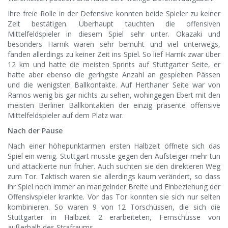
Ihre freie Rolle in der Defensive konnten beide Spieler zu keiner
Zeit bestätigen. Überhaupt tauchten die offensiven
Mittelfeldspieler in diesem Spiel sehr unter. Okazaki und
besonders Harnik waren sehr bemüht und viel unterwegs,
fanden allerdings zu keiner Zeit ins Spiel. So lief Harnik zwar über
12 km und hatte die meisten Sprints auf Stuttgarter Seite, er
hatte aber ebenso die geringste Anzahl an gespielten Pässen
und die wenigsten Ballkontakte. Auf Herthaner Seite war von
Ramos wenig bis gar nichts zu sehen, wohingegen Ebert mit den
meisten Berliner Ballkontakten der einzig präsente offensive
Mittelfeldspieler auf dem Platz war.
Nach der Pause
Nach einer höhepunktarmen ersten Halbzeit öffnete sich das
Spiel ein wenig. Stuttgart musste gegen den Aufsteiger mehr tun
und attackierte nun früher. Auch suchten sie den direkteren Weg
zum Tor. Taktisch waren sie allerdings kaum verändert, so dass
ihr Spiel noch immer an mangelnder Breite und Einbeziehung der
Offensivspieler krankte. Vor das Tor konnten sie sich nur selten
kombinieren. So waren 9 von 12 Torschüssen, die sich die
Stuttgarter in Halbzeit 2 erarbeiteten, Fernschüsse von
außerhalb des Strafraums.