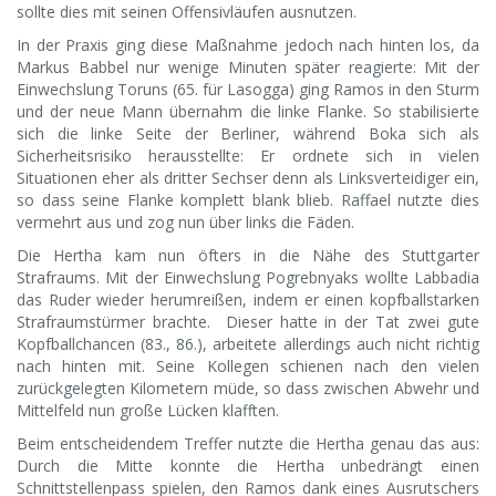
sollte dies mit seinen Offensivläufen ausnutzen.
In der Praxis ging diese Maßnahme jedoch nach hinten los, da
Markus Babbel nur wenige Minuten später reagierte: Mit der
Einwechslung Toruns (65. für Lasogga) ging Ramos in den Sturm
und der neue Mann übernahm die linke Flanke. So stabilisierte
sich die linke Seite der Berliner, während Boka sich als
Sicherheitsrisiko herausstellte: Er ordnete sich in vielen
Situationen eher als dritter Sechser denn als Linksverteidiger ein,
so dass seine Flanke komplett blank blieb. Raffael nutzte dies
vermehrt aus und zog nun über links die Fäden.
Die Hertha kam nun öfters in die Nähe des Stuttgarter
Strafraums. Mit der Einwechslung Pogrebnyaks wollte Labbadia
das Ruder wieder herumreißen, indem er einen kopfballstarken
Strafraumstürmer brachte. Dieser hatte in der Tat zwei gute
Kopfballchancen (83., 86.), arbeitete allerdings auch nicht richtig
nach hinten mit. Seine Kollegen schienen nach den vielen
zurückgelegten Kilometern müde, so dass zwischen Abwehr und
Mittelfeld nun große Lücken klafften.
Beim entscheidendem Treffer nutzte die Hertha genau das aus:
Durch die Mitte konnte die Hertha unbedrängt einen
Schnittstellenpass spielen, den Ramos dank eines Ausrutschers