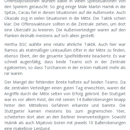
Offensivpositionen wurden dabei in vielen Spielsituationen von
den Spielern getauscht: So ging einige Male Martin Harnik in die
Spitze, Cacau fiel in diesen Situationen auf die Außenseite. Auch
Okazaki zog in vielen Situationen in die Mitte. Die Taktik schien
klar: Die Offensivakteure sollten in die Zentrale ziehen, um dort
eine Überzahl zu kreieren. Die Außenverteidiger waren auf den
Flanken deshalb meistens auf sich allein gestellt.
Hertha BSC wählte eine relativ ähnliche Taktik. Auch hier war
Ramos als etatmäßiger Linksaußen öfter in der Mitte zu finden,
ebenso Ebert, der die gesamte Spielfeldbreite beackerte. Es war
schnell augenfällig, dass beide Teams sich in der Zentrale
egalisierten, so dass Torchancen in der ersten Halbzeit mehr als
rar waren.
Der Mangel der fehlenden Breite haftete auf beiden Teams. Da
die zentralen Verteidiger einen guten Tag erwischten, waren die
Angriffe durch die Mitte selten von Erfolg gekrönt. Bei Stuttgart
war es vor allem Kvist, der mit seinen 14 Balleroberungen knapp
hinter den Mittelkreis Gefahren erkannte und bannte. Die
Stuttgarter kamen meistens bis zum gegnerischen 16er,
scheiterten dort aber an den Berliner Innenverteidigern. Sowohl
Hubnik als auch Mijatovic boten mit jeweils 10 Balleroberungen
eine makellose Leistung.