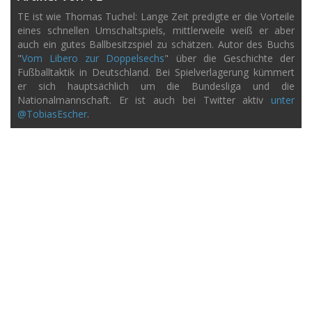
TE ist wie Thomas Tuchel: Lange Zeit predigte er die Vorteile
eines schnellen Umschaltspiels, mittlerweile weiß er aber
auch ein gutes Ballbesitzspiel zu schätzen. Autor des Buchs
"
Vom Libero zur Doppelsechs
" über die Geschichte der
Fußballtaktik in Deutschland. Bei Spielverlagerung kümmert
er sich hauptsächlich um die Bundesliga und die
Nationalmannschaft. Er ist auch bei Twitter aktiv
unter
@TobiasEscher
.