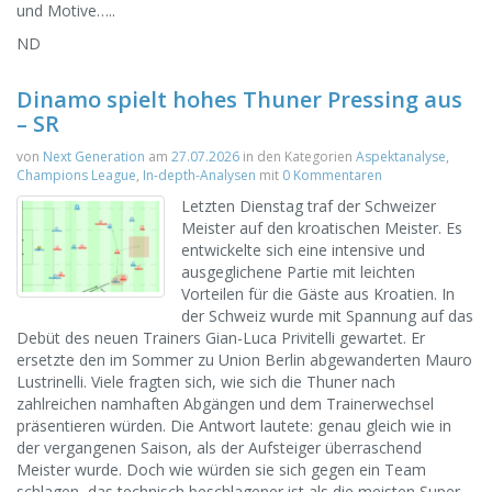
und Motive…..
ND
Dinamo spielt hohes Thuner Pressing aus
– SR
von
Next Generation
am
27.07.2026
in den Kategorien
Aspektanalyse
,
Champions League
,
In-depth-Analysen
mit
0 Kommentaren
Letzten Dienstag traf der Schweizer
Meister auf den kroatischen Meister. Es
entwickelte sich eine intensive und
ausgeglichene Partie mit leichten
Vorteilen für die Gäste aus Kroatien. In
der Schweiz wurde mit Spannung auf das
Debüt des neuen Trainers Gian-Luca Privitelli gewartet. Er
ersetzte den im Sommer zu Union Berlin abgewanderten Mauro
Lustrinelli. Viele fragten sich, wie sich die Thuner nach
zahlreichen namhaften Abgängen und dem Trainerwechsel
präsentieren würden. Die Antwort lautete: genau gleich wie in
der vergangenen Saison, als der Aufsteiger überraschend
Meister wurde. Doch wie würden sie sich gegen ein Team
schlagen, das technisch beschlagener ist als die meisten Super-