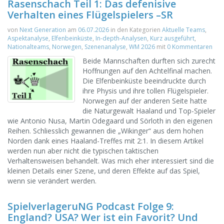
Rasenschach Teil 1: Das defenisive
Verhalten eines Flügelspielers –SR
von
Next Generation
am
06.07.2026
in den Kategorien
Aktuelle Teams
,
Aspektanalyse
,
Elfenbeinküste
,
In-depth-Analysen
,
Kurz ausgeführt
,
Nationalteams
,
Norwegen
,
Szenenanalyse
,
WM 2026
mit
0 Kommentaren
Beide Mannschaften durften sich zurecht
Hoffnungen auf den Achtelfinal machen.
Die Elfenbeinküste beeindruckte durch
ihre Physis und ihre tollen Flügelspieler.
Norwegen auf der anderen Seite hatte
die Naturgewalt Haaland und Top-Spieler
wie Antonio Nusa, Martin Odegaard und Sörloth in den eigenen
Reihen. Schliesslich gewannen die „Wikinger“ aus dem hohen
Norden dank eines Haaland-Treffes mit 2:1. In diesem Artikel
werden nun aber nicht die typischen taktischen
Verhaltensweisen behandelt. Was mich eher interessiert sind die
kleinen Details einer Szene, und deren Effekte auf das Spiel,
wenn sie verändert werden.
SpielverlageruNG Podcast Folge 9:
England? USA? Wer ist ein Favorit? Und