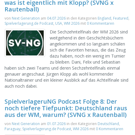
was ist eigentlich mit Klopp? (SVNG x
Rautenball)
von
Next Generation
am
04.07.2026
in den Kategorien
England
,
Featured
,
Spielverlagerung.de Podcast
,
USA
,
WM 2026
mit
0 Kommentaren
Die Sechzehntelfinals der WM 2026 sind
weitgehend in den Geschichtsbüchern
angekommen und so langsam schälen
sich die Favoriten heraus, die das Zeug
dazu haben, noch ein wenig im Turnier
zu bleiben. Dani, Felix und Sebastian
haben sich zwei Teams und deren Sechzehntelfinals einmal
genauer angeschaut. Jürgen Klopp als wohl kommender
Nationaltrainer und ein kleiner Ausblick auf das Achtelfinale sind
auch noch dabei.
SpielverlageruNG Podcast Folge 8: Der
noch tiefere Tiefpunkt: Deutschland raus
aus der WM, warum? (SVNG x Rautenball)
von
Next Generation
am
01.07.2026
in den Kategorien
Deutschland
,
Paraguay
,
Spielverlagerung.de Podcast
,
WM 2026
mit
0 Kommentaren