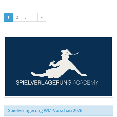
1
2
3
›
»
Spielverlagerung WM-Vorschau 2026