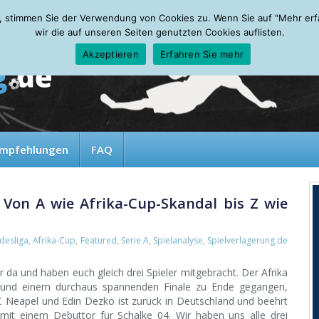
, stimmen Sie der Verwendung von Cookies zu. Wenn Sie auf "Mehr erfah
wir die auf unseren Seiten genutzten Cookies auflisten.
Akzeptieren
Erfahren Sie mehr
mpfehlungen
FAQ
 Von A wie Afrika-Cup-Skandal bis Z wie
desliga
,
Afrika-Cup
,
Featured
,
Serie A
,
Spielanalyse
,
Spielverlagerung.de
 da und haben euch gleich drei Spieler mitgebracht. Der Afrika
 und einem durchaus spannenden Finale zu Ende gegangen,
SC Neapel und Edin Dezko ist zurück in Deutschland und beehrt
 mit einem Debuttor für Schalke 04. Wir haben uns alle drei