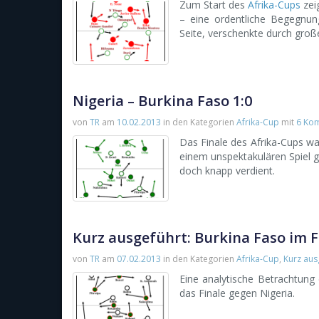
Zum Start des
Afrika-Cups
zei
– eine ordentliche Begegnun
Seite, verschenkte durch groß
Nigeria – Burkina Faso 1:0
von
TR
am
10.02.2013
in den Kategorien
Afrika-Cup
mit
6 Ko
Das Finale des Afrika-Cups war 
einem unspektakulären Spiel g
doch knapp verdient.
Kurz ausgeführt: Burkina Faso im F
von
TR
am
07.02.2013
in den Kategorien
Afrika-Cup
,
Kurz aus
Eine analytische Betrachtung 
das Finale gegen Nigeria.