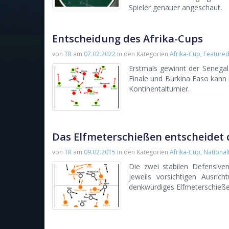
Spieler genauer angeschaut.
Entscheidung des Afrika-Cups
von
TR
am
07.02.2022
in den Kategorien
Afrika-Cup
,
Feature
Erstmals gewinnt der Senegal 
Finale und Burkina Faso kann 
Kontinentalturnier.
Das Elfmeterschießen entscheidet 
von
TR
am
09.02.2015
in den Kategorien
Afrika-Cup
,
Nationa
Die zwei stabilen Defensiv
jeweils vorsichtigen Ausri
denkwürdiges Elfmeterschieße