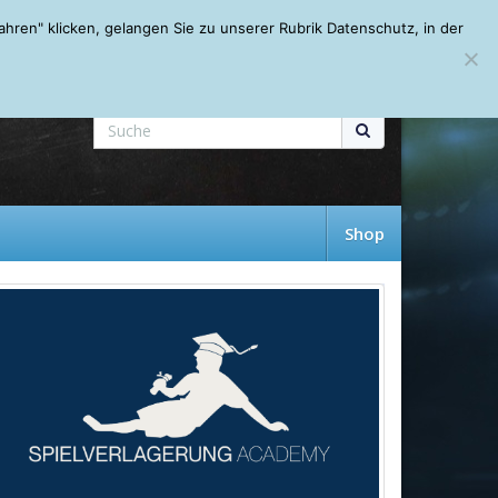
Mein Account
About
Autoren
Leseempfehlungen
FAQ
ren" klicken, gelangen Sie zu unserer Rubrik Datenschutz, in der
Shop