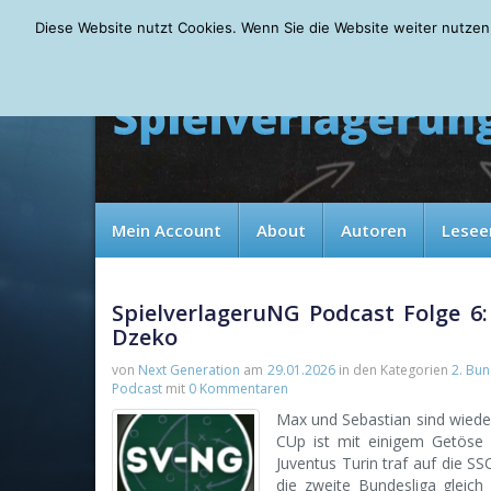
Saturday, 08.08.2026
Diese Website nutzt Cookies. Wenn Sie die Website weiter nutzen
Mein Account
About
Autoren
Lesee
SpielverlageruNG Podcast Folge 6:
Dzeko
von
Next Generation
am
29.01.2026
in den Kategorien
2. Bun
Podcast
mit
0 Kommentaren
Max und Sebastian sind wieder
CUp ist mit einigem Getöse
Juventus Turin traf auf die S
die zweite Bundesliga gleich