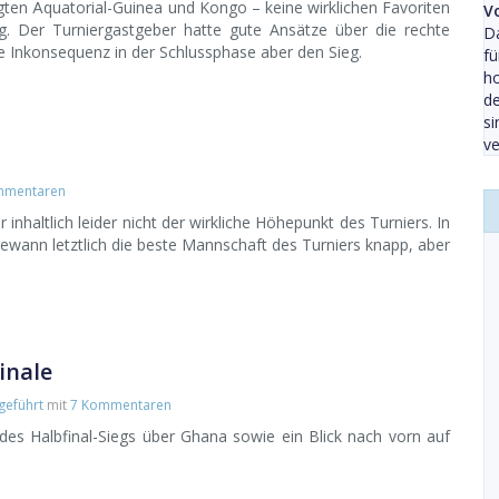
gten Äquatorial-Guinea und Kongo – keine wirklichen Favoriten
V
g. Der Turniergastgeber hatte gute Ansätze über die rechte
Da
e Inkonsequenz in der Schlussphase aber den Sieg.
fü
ho
de
si
ve
mmentaren
inhaltlich leider nicht der wirkliche Höhepunkt des Turniers. In
ewann letztlich die beste Mannschaft des Turniers knapp, aber
inale
geführt
mit
7 Kommentaren
des Halbfinal-Siegs über Ghana sowie ein Blick nach vorn auf