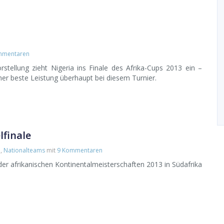
mmentaren
stellung zieht Nigeria ins Finale des Afrika-Cups 2013 ein –
isher beste Leistung überhaupt bei diesem Turnier.
lfinale
d
,
Nationalteams
mit
9 Kommentaren
der afrikanischen Kontinentalmeisterschaften 2013 in Südafrika