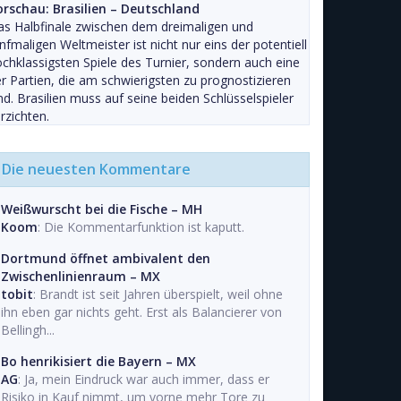
orschau: Brasilien – Deutschland
s Halbfinale zwischen dem dreimaligen und
nfmaligen Weltmeister ist nicht nur eins der potentiell
chklassigsten Spiele des Turnier, sondern auch eine
r Partien, die am schwierigsten zu prognostizieren
nd. Brasilien muss auf seine beiden Schlüsselspieler
rzichten.
Die neuesten Kommentare
Weißwurscht bei die Fische – MH
Koom
: Die Kommentarfunktion ist kaputt.
Dortmund öffnet ambivalent den
Zwischenlinienraum – MX
tobit
: Brandt ist seit Jahren überspielt, weil ohne
ihn eben gar nichts geht. Erst als Balancierer von
Bellingh...
Bo henrikisiert die Bayern – MX
AG
: Ja, mein Eindruck war auch immer, dass er
Risiko in Kauf nimmt, um vorne mehr Tore zu