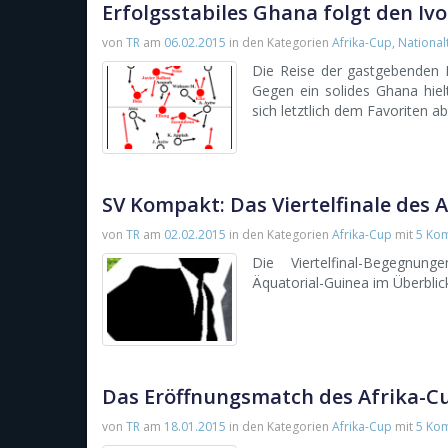
Erfolgsstabiles Ghana folgt den Ivo
von
TR
am
06.02.2015
in den Kategorien
Afrika-Cup
,
Nationa
Die Reise der gastgebenden M
Gegen ein solides Ghana hiel
sich letztlich dem Favoriten a
SV Kompakt: Das Viertelfinale des 
von
TR
am
02.02.2015
in den Kategorien
Afrika-Cup
mit
5 Ko
Die Viertelfinal-Begegnung
Äquatorial-Guinea im Überblic
Das Eröffnungsmatch des Afrika-C
von
TR
am
18.01.2015
in den Kategorien
Afrika-Cup
mit
5 Ko