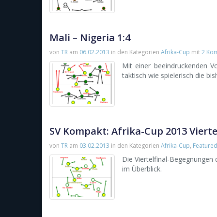
Mali – Nigeria 1:4
von
TR
am
06.02.2013
in den Kategorien
Afrika-Cup
mit
2 Ko
Mit einer beeindruckenden Vor
taktisch wie spielerisch die b
SV Kompakt: Afrika-Cup 2013 Vierte
von
TR
am
03.02.2013
in den Kategorien
Afrika-Cup
,
Feature
Die Viertelfinal-Begegnungen 
im Überblick.