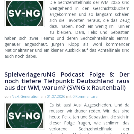
Die Sechzehntelfinals der WM 2026 sind
weitgehend in den Geschichtsbüchern
angekommen und so langsam schälen
sich die Favoriten heraus, die das Zeug
dazu haben, noch ein wenig im Turnier
zu bleiben. Dani, Felix und Sebastian
haben sich zwei Teams und deren Sechzehntelfinals einmal
genauer angeschaut. Jürgen Klopp als wohl kommender
Nationaltrainer und ein kleiner Ausblick auf das Achtelfinale sind
auch noch dabei.
SpielverlageruNG Podcast Folge 8: Der
noch tiefere Tiefpunkt: Deutschland raus
aus der WM, warum? (SVNG x Rautenball)
von
Next Generation
am
01.07.2026
mit
0 Kommentaren
Es ist aus! Aus! Augeschieden. Und da
müssen wir drüber reden. Wir, das sind
heute Felix, Jan und Sebastian, die sich in
dieser Folge fragen, wie schlimm das
verlorene Sechzehntelfinale der