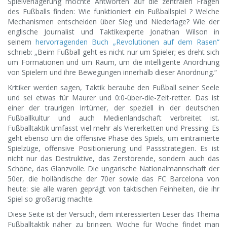
Spielverlagerung möchte Antworten auf die zentralen Fragen
des Fußballs finden: Wie funktioniert ein Fußballspiel ? Welche
Mechanismen entscheiden über Sieg und Niederlage? Wie der
englische Journalist und Taktikexperte Jonathan Wilson in
seinem
hervorragenden Buch „Revolutionen auf dem Rasen“
schrieb: „Beim Fußball geht es nicht nur um Spieler; es dreht sich
um Formationen und um Raum, um die intelligente Anordnung
von Spielern und ihre Bewegungen innerhalb dieser Anordnung.“
Kritiker werden sagen, Taktik beraube den Fußball seiner Seele
und sei etwas für Maurer und 0:0-über-die-Zeit-retter. Das ist
einer der traurigen Irrtümer, der speziell in der deutschen
Fußballkultur und auch Medienlandschaft verbreitet ist.
Fußballtaktik umfasst viel mehr als Viererketten und Pressing. Es
geht ebenso um die offensive Phase des Spiels, um eintrainierte
Spielzüge, offensive Positionierung und Passstrategien. Es ist
nicht nur das Destruktive, das Zerstörende, sondern auch das
Schöne, das Glanzvolle. Die ungarische Nationalmannschaft der
50er, die holländische der 70er sowie das FC Barcelona von
heute: sie alle waren geprägt von taktischen Feinheiten, die ihr
Spiel so großartig machte.
Diese Seite ist der Versuch, dem interessierten Leser das Thema
Fußballtaktik näher zu bringen. Woche für Woche findet man