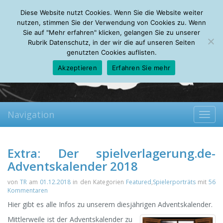
Friday, 07.08.2026
Diese Website nutzt Cookies. Wenn Sie die Website weiter
Mein Account
About
Autoren
Leseempfehlungen
FAQ
nutzen, stimmen Sie der Verwendung von Cookies zu. Wenn
Sie auf "Mehr erfahren" klicken, gelangen Sie zu unserer
Rubrik Datenschutz, in der wir die auf unseren Seiten
genutzten Cookies auflisten.
Akzeptieren
Erfahren Sie mehr
Navigation
Toggl
navig
Extra: Der spielverlagerung.de-
Adventskalender 2018
von
TR
am
01.12.2018
in den Kategorien
Featured
,
Spielerporträts
mit
56
Kommentaren
Hier gibt es alle Infos zu unserem diesjährigen Adventskalender.
Mittlerweile ist der Adventskalender zu