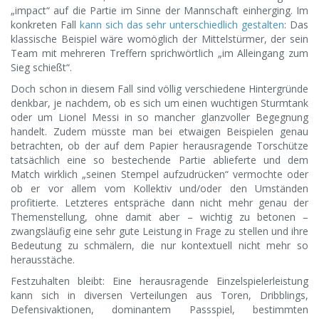
„impact“ auf die Partie im Sinne der Mannschaft einherging. Im
konkreten Fall
kann sich das sehr unterschiedlich gestalten
: Das
klassische Beispiel wäre womöglich der Mittelstürmer, der sein
Team mit mehreren Treffern sprichwörtlich „im Alleingang zum
Sieg schießt“.
Doch schon in diesem Fall sind völlig verschiedene Hintergründe
denkbar, je nachdem, ob es sich um einen wuchtigen Sturmtank
oder um Lionel Messi in so mancher glanzvoller Begegnung
handelt. Zudem müsste man bei etwaigen Beispielen genau
betrachten, ob der auf dem Papier herausragende Torschütze
tatsächlich eine so bestechende Partie ablieferte und dem
Match wirklich „seinen Stempel aufzudrücken“ vermochte oder
ob er vor allem vom Kollektiv und/oder den Umständen
profitierte. Letzteres entspräche dann nicht mehr genau der
Themenstellung, ohne damit aber – wichtig zu betonen –
zwangsläufig eine sehr gute Leistung in Frage zu stellen und ihre
Bedeutung zu schmälern, die nur kontextuell nicht mehr so
herausstäche.
Festzuhalten bleibt: Eine herausragende Einzelspielerleistung
kann sich in diversen Verteilungen aus Toren, Dribblings,
Defensivaktionen, dominantem Passspiel, bestimmten