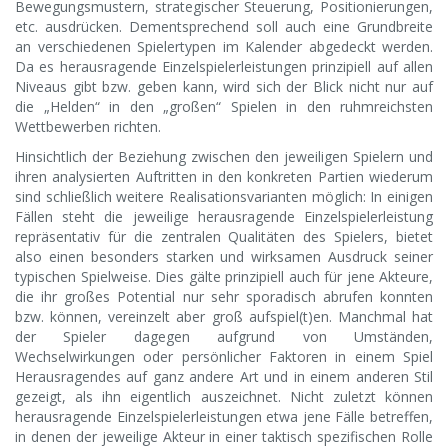
Bewegungsmustern, strategischer Steuerung, Positionierungen,
etc. ausdrücken. Dementsprechend soll auch eine Grundbreite
an verschiedenen Spielertypen im Kalender abgedeckt werden.
Da es herausragende Einzelspielerleistungen prinzipiell auf allen
Niveaus gibt bzw. geben kann, wird sich der Blick nicht nur auf
die „Helden“ in den „großen“ Spielen in den ruhmreichsten
Wettbewerben richten.
Hinsichtlich der Beziehung zwischen den jeweiligen Spielern und
ihren analysierten Auftritten in den konkreten Partien wiederum
sind schließlich weitere Realisationsvarianten möglich: In einigen
Fällen steht die jeweilige herausragende Einzelspielerleistung
repräsentativ für die zentralen Qualitäten des Spielers, bietet
also einen besonders starken und wirksamen Ausdruck seiner
typischen Spielweise. Dies gälte prinzipiell auch für jene Akteure,
die ihr großes Potential nur sehr sporadisch abrufen konnten
bzw. können, vereinzelt aber groß aufspiel(t)en. Manchmal hat
der Spieler dagegen aufgrund von Umständen,
Wechselwirkungen oder persönlicher Faktoren in einem Spiel
Herausragendes auf ganz andere Art und in einem anderen Stil
gezeigt, als ihn eigentlich auszeichnet. Nicht zuletzt können
herausragende Einzelspielerleistungen etwa jene Fälle betreffen,
in denen der jeweilige Akteur in einer taktisch spezifischen Rolle