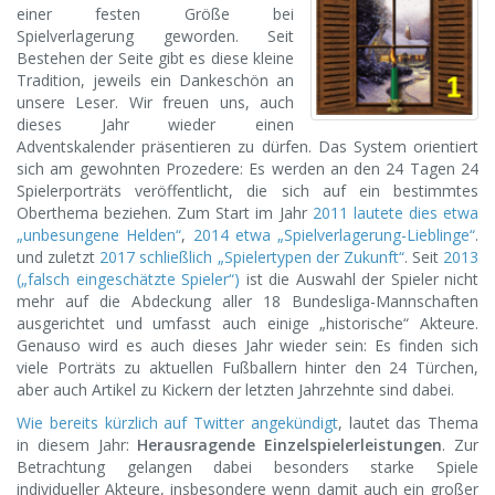
einer festen Größe bei
Spielverlagerung geworden. Seit
Bestehen der Seite gibt es diese kleine
Tradition, jeweils ein Dankeschön an
unsere Leser. Wir freuen uns, auch
dieses Jahr wieder einen
Adventskalender präsentieren zu dürfen. Das System orientiert
sich am gewohnten Prozedere: Es werden an den 24 Tagen 24
Spielerporträts veröffentlicht, die sich auf ein bestimmtes
Oberthema beziehen. Zum Start im Jahr
2011 lautete dies etwa
„unbesungene Helden“
,
2014 etwa „Spielverlagerung-Lieblinge“
.
und zuletzt
2017 schließlich „Spielertypen der Zukunft“
. Seit
2013
(„falsch eingeschätzte Spieler“)
ist die Auswahl der Spieler nicht
mehr auf die Abdeckung aller 18 Bundesliga-Mannschaften
ausgerichtet und umfasst auch einige „historische“ Akteure.
Genauso wird es auch dieses Jahr wieder sein: Es finden sich
viele Porträts zu aktuellen Fußballern hinter den 24 Türchen,
aber auch Artikel zu Kickern der letzten Jahrzehnte sind dabei.
Wie bereits kürzlich auf Twitter angekündigt
, lautet das Thema
in diesem Jahr:
Herausragende Einzelspielerleistungen
. Zur
Betrachtung gelangen dabei besonders starke Spiele
individueller Akteure, insbesondere wenn damit auch ein großer