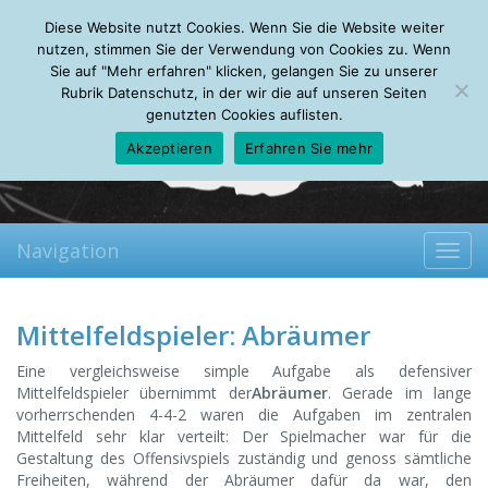
Saturday, 08.08.2026
Diese Website nutzt Cookies. Wenn Sie die Website weiter
Mein Account
About
Autoren
Leseempfehlungen
FAQ
nutzen, stimmen Sie der Verwendung von Cookies zu. Wenn
Sie auf "Mehr erfahren" klicken, gelangen Sie zu unserer
Rubrik Datenschutz, in der wir die auf unseren Seiten
genutzten Cookies auflisten.
Akzeptieren
Erfahren Sie mehr
Navigation
Toggl
navig
Mittelfeldspieler: Abräumer
Eine vergleichsweise simple Aufgabe als defensiver
Mittelfeldspieler übernimmt der
Abräumer
. Gerade im lange
vorherrschenden 4-4-2 waren die Aufgaben im zentralen
Mittelfeld sehr klar verteilt: Der Spielmacher war für die
Gestaltung des Offensivspiels zuständig und genoss sämtliche
Freiheiten, während der Abräumer dafür da war, den