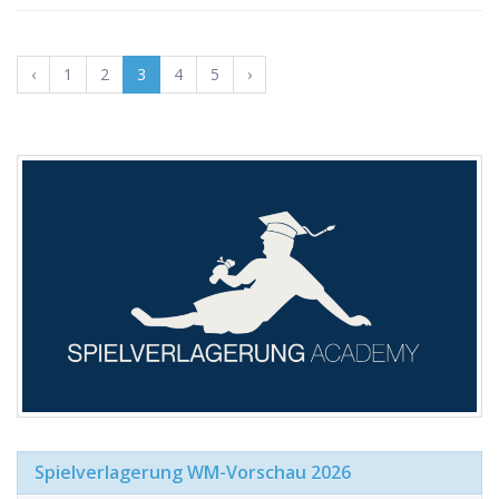
‹
1
2
3
4
5
›
Spielverlagerung WM-Vorschau 2026