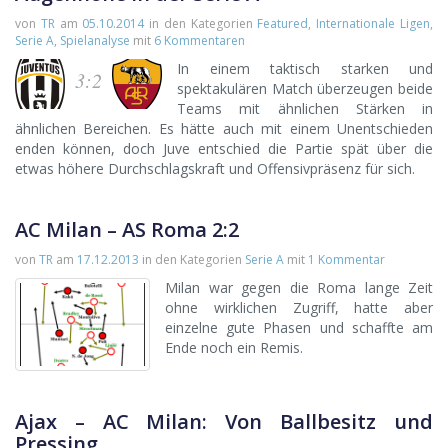
von
TR
am
05.10.2014
in den Kategorien
Featured
,
Internationale Ligen
,
Serie A
,
Spielanalyse
mit
6 Kommentaren
In einem taktisch starken und
3:2
spektakulären Match überzeugen beide
Teams mit ähnlichen Stärken in
ähnlichen Bereichen. Es hätte auch mit einem Unentschieden
enden können, doch Juve entschied die Partie spät über die
etwas höhere Durchschlagskraft und Offensivpräsenz für sich.
AC Milan – AS Roma 2:2
von
TR
am
17.12.2013
in den Kategorien
Serie A
mit
1 Kommentar
Milan war gegen die Roma lange Zeit
ohne wirklichen Zugriff, hatte aber
einzelne gute Phasen und schaffte am
Ende noch ein Remis.
Ajax – AC Milan: Von Ballbesitz und
Pressing