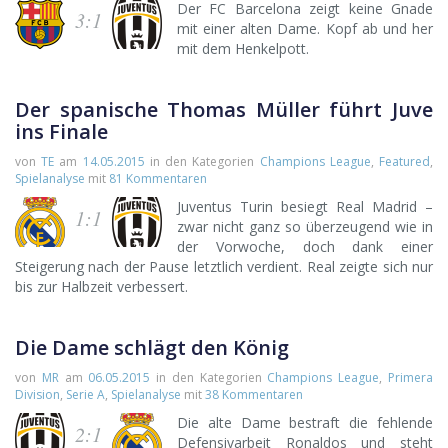
Der FC Barcelona zeigt keine Gnade
3:1
mit einer alten Dame. Kopf ab und her
mit dem Henkelpott.
Der spanische Thomas Müller führt Juve
ins Finale
von
TE
am
14.05.2015
in den Kategorien
Champions League
,
Featured
,
Spielanalyse
mit
81 Kommentaren
Juventus Turin besiegt Real Madrid –
1:1
zwar nicht ganz so überzeugend wie in
der Vorwoche, doch dank einer
Steigerung nach der Pause letztlich verdient. Real zeigte sich nur
bis zur Halbzeit verbessert.
Die Dame schlägt den König
von
MR
am
06.05.2015
in den Kategorien
Champions League
,
Primera
Division
,
Serie A
,
Spielanalyse
mit
38 Kommentaren
Die alte Dame bestraft die fehlende
2:1
Defensivarbeit Ronaldos und steht