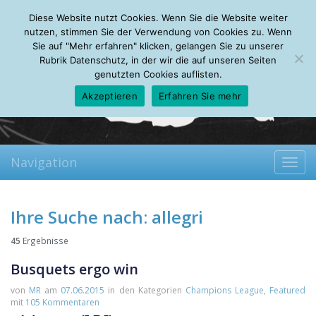
Saturday, 08.08.2026
Diese Website nutzt Cookies. Wenn Sie die Website weiter
Mein Account
About
Autoren
Leseempfehlungen
FAQ
nutzen, stimmen Sie der Verwendung von Cookies zu. Wenn
Sie auf "Mehr erfahren" klicken, gelangen Sie zu unserer
Rubrik Datenschutz, in der wir die auf unseren Seiten
genutzten Cookies auflisten.
Akzeptieren
Erfahren Sie mehr
Navigation
Toggl
navig
Ihre Suche nach:
allegri
45
Ergebnisse
Busquets ergo win
von
MR
am
07.06.2015
in den Kategorien
Champions League
,
Featured
mit
105 Kommentaren