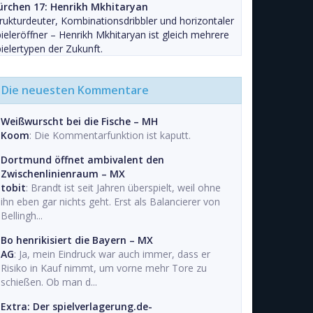
ürchen 17: Henrikh Mkhitaryan
rukturdeuter, Kombinationsdribbler und horizontaler
ieleröffner – Henrikh Mkhitaryan ist gleich mehrere
ielertypen der Zukunft.
Die neuesten Kommentare
Weißwurscht bei die Fische – MH
Koom
: Die Kommentarfunktion ist kaputt.
Dortmund öffnet ambivalent den
Zwischenlinienraum – MX
tobit
: Brandt ist seit Jahren überspielt, weil ohne
ihn eben gar nichts geht. Erst als Balancierer von
Bellingh...
Bo henrikisiert die Bayern – MX
AG
: Ja, mein Eindruck war auch immer, dass er
Risiko in Kauf nimmt, um vorne mehr Tore zu
schießen. Ob man d...
Extra: Der spielverlagerung.de-