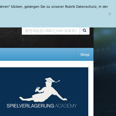
Mein Account
About
Autoren
Leseempfehlungen
FAQ
ren" klicken, gelangen Sie zu unserer Rubrik Datenschutz, in der
Shop