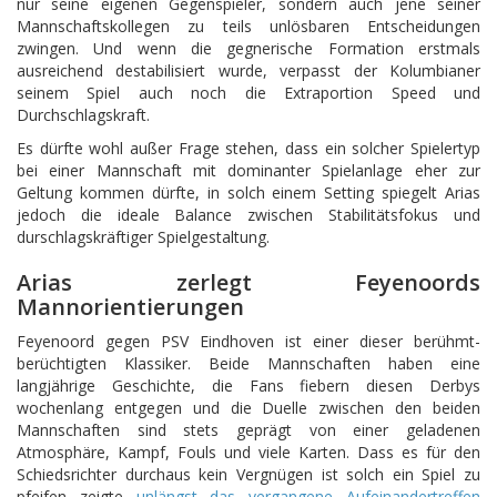
nur seine eigenen Gegenspieler, sondern auch jene seiner
Mannschaftskollegen zu teils unlösbaren Entscheidungen
zwingen. Und wenn die gegnerische Formation erstmals
ausreichend destabilisiert wurde, verpasst der Kolumbianer
seinem Spiel auch noch die Extraportion Speed und
Durchschlagskraft.
Es dürfte wohl außer Frage stehen, dass ein solcher Spielertyp
bei einer Mannschaft mit dominanter Spielanlage eher zur
Geltung kommen dürfte, in solch einem Setting spiegelt Arias
jedoch die ideale Balance zwischen Stabilitätsfokus und
durschlagskräftiger Spielgestaltung.
Arias zerlegt Feyenoords
Mannorientierungen
Feyenoord gegen PSV Eindhoven ist einer dieser berühmt-
berüchtigten Klassiker. Beide Mannschaften haben eine
langjährige Geschichte, die Fans fiebern diesen Derbys
wochenlang entgegen und die Duelle zwischen den beiden
Mannschaften sind stets geprägt von einer geladenen
Atmosphäre, Kampf, Fouls und viele Karten. Dass es für den
Schiedsrichter durchaus kein Vergnügen ist solch ein Spiel zu
pfeifen zeigte
unlängst das vergangene Aufeinandertreffen