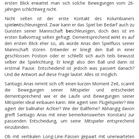
ersten Blick erwartet man sich solche Bewegungen vom 26-
jährigen schlichtweg nicht.
Nicht selten ist der erste Kontakt des Kolumbianers
spiel
ent
schleunigend. Zwar kann er das Spiel bei Bedarf auch zu
Gunsten seiner Mannschaft
be
schleunigen, doch dies ist im
ersten Ballvortrag selten gefragt. Dementsprechend wirkt es auf
den ersten Blick eher so, als würde Arias den Spielfluss seiner
Mannschaft stören. Entweder er kriegt den Ball in einer
geschlossen Postion oder er schließt sich auch teils bewusst
selber die Spielrichtung. Er kriegt also den Ball und dann ist
erstmal Pause. Entscheidend ist jedoch was passiert danach?
Und die Antwort auf diese Frage lautet: Alles ist möglich.
Santiago Arias nimmt sich oft einen kurzen Moment Zeit, scannt
die Bewegungen seiner Mitspieler und entscheidet
dementsprechend wie er die Läufe und Bewegungen seiner
Mitspieler ideal einbauen kann. Wie agiert sein Flügelspieler? Wie
agiert der ballnaher Achter? Wie der Ballferne? Abhängig davon
greift Santiago Arias mit einer bemerkenswerten Konstanz zur
passenden Entscheidung, um seine Mitspieler entsprechend
einzubinden.
Ob mit vertikalen Long-Line-Pässen gepaart mit unerwarteten