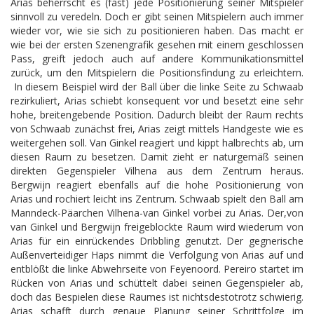
Arias beherrscht es (fast) jede Positionierung seiner Mitspieler
sinnvoll zu veredeln. Doch er gibt seinen Mitspielern auch immer
wieder vor, wie sie sich zu positionieren haben. Das macht er
wie bei der ersten Szenengrafik gesehen mit einem geschlossen
Pass, greift jedoch auch auf andere Kommunikationsmittel
zurück, um den Mitspielern die Positionsfindung zu erleichtern.
In diesem Beispiel wird der Ball über die linke Seite zu Schwaab
rezirkuliert, Arias schiebt konsequent vor und besetzt eine sehr
hohe, breitengebende Position. Dadurch bleibt der Raum rechts
von Schwaab zunächst frei, Arias zeigt mittels Handgeste wie es
weitergehen soll. Van Ginkel reagiert und kippt halbrechts ab, um
diesen Raum zu besetzen. Damit zieht er naturgemäß seinen
direkten Gegenspieler Vilhena aus dem Zentrum heraus.
Bergwijn reagiert ebenfalls auf die hohe Positionierung von
Arias und rochiert leicht ins Zentrum. Schwaab spielt den Ball am
Manndeck-Päarchen Vilhena-van Ginkel vorbei zu Arias. Der,von
van Ginkel und Bergwijn freigeblockte Raum wird wiederum von
Arias für ein einrückendes Dribbling genutzt. Der gegnerische
Außenverteidiger Haps nimmt die Verfolgung von Arias auf und
entblößt die linke Abwehrseite von Feyenoord. Pereiro startet im
Rücken von Arias und schüttelt dabei seinen Gegenspieler ab,
doch das Bespielen diese Raumes ist nichtsdestotrotz schwierig.
Arias schafft durch genaue Planung seiner Schrittfolge im