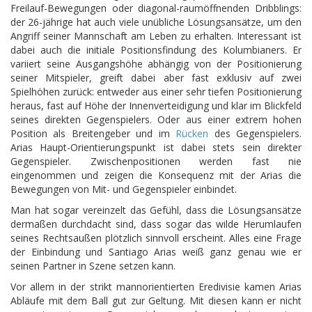
Freilauf-Bewegungen oder diagonal-raumöffnenden Dribblings:
der 26-jährige hat auch viele unübliche Lösungsansätze, um den
Angriff seiner Mannschaft am Leben zu erhalten. Interessant ist
dabei auch die initiale Positionsfindung des Kolumbianers. Er
variiert seine Ausgangshöhe abhängig von der Positionierung
seiner Mitspieler, greift dabei aber fast exklusiv auf zwei
Spielhöhen zurück: entweder aus einer sehr tiefen Positionierung
heraus, fast auf Höhe der Innenverteidigung und klar im Blickfeld
seines direkten Gegenspielers. Oder aus einer extrem hohen
Position als Breitengeber und im
Rücken
des Gegenspielers.
Arias Haupt-Orientierungspunkt ist dabei stets sein direkter
Gegenspieler. Zwischenpositionen werden fast nie
eingenommen und zeigen die Konsequenz mit der Arias die
Bewegungen von Mit- und Gegenspieler einbindet.
Man hat sogar vereinzelt das Gefühl, dass die Lösungsansätze
dermaßen durchdacht sind, dass sogar das wilde Herumlaufen
seines Rechtsaußen plötzlich sinnvoll erscheint. Alles eine Frage
der Einbindung und Santiago Arias weiß ganz genau wie er
seinen Partner in Szene setzen kann.
Vor allem in der strikt mannorientierten Eredivisie kamen Arias
Abläufe mit dem Ball gut zur Geltung. Mit diesen kann er nicht