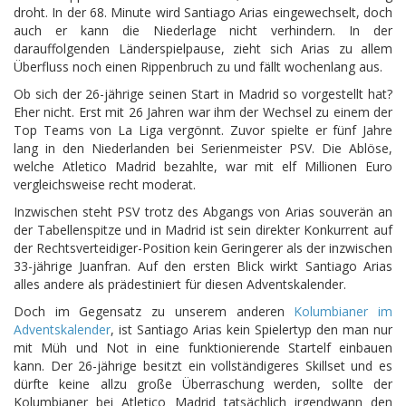
droht. In der 68. Minute wird Santiago Arias eingewechselt, doch
auch er kann die Niederlage nicht verhindern. In der
darauffolgenden Länderspielpause, zieht sich Arias zu allem
Überfluss noch einen Rippenbruch zu und fällt wochenlang aus.
Ob sich der 26-jährige seinen Start in Madrid so vorgestellt hat?
Eher nicht. Erst mit 26 Jahren war ihm der Wechsel zu einem der
Top Teams von La Liga vergönnt. Zuvor spielte er fünf Jahre
lang in den Niederlanden bei Serienmeister PSV. Die Ablöse,
welche Atletico Madrid bezahlte, war mit elf Millionen Euro
vergleichsweise recht moderat.
Inzwischen steht PSV trotz des Abgangs von Arias souverän an
der Tabellenspitze und in Madrid ist sein direkter Konkurrent auf
der Rechtsverteidiger-Position kein Geringerer als der inzwischen
33-jährige Juanfran. Auf den ersten Blick wirkt Santiago Arias
alles andere als prädestiniert für diesen Adventskalender.
Doch im Gegensatz zu unserem anderen
Kolumbianer im
Adventskalender
, ist Santiago Arias kein Spielertyp den man nur
mit Müh und Not in eine funktionierende Startelf einbauen
kann. Der 26-jährige besitzt ein vollständigeres Skillset und es
dürfte keine allzu große Überraschung werden, sollte der
Kolumbianer bei Atletico Madrid tatsächlich irgendwann den