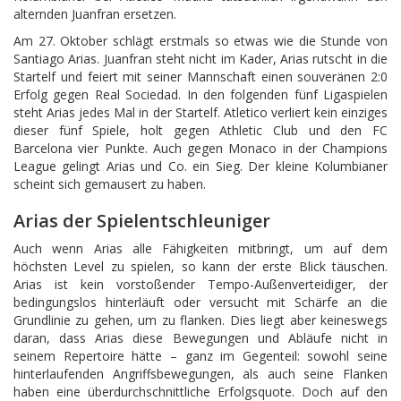
alternden Juanfran ersetzen.
Am 27. Oktober schlägt erstmals so etwas wie die Stunde von
Santiago Arias. Juanfran steht nicht im Kader, Arias rutscht in die
Startelf und feiert mit seiner Mannschaft einen souveränen 2:0
Erfolg gegen Real Sociedad. In den folgenden fünf Ligaspielen
steht Arias jedes Mal in der Startelf. Atletico verliert kein einziges
dieser fünf Spiele, holt gegen Athletic Club und den FC
Barcelona vier Punkte. Auch gegen Monaco in der Champions
League gelingt Arias und Co. ein Sieg. Der kleine Kolumbianer
scheint sich gemausert zu haben.
Arias der Spielentschleuniger
Auch wenn Arias alle Fähigkeiten mitbringt, um auf dem
höchsten Level zu spielen, so kann der erste Blick täuschen.
Arias ist kein vorstoßender Tempo-Außenverteidiger, der
bedingungslos hinterläuft oder versucht mit Schärfe an die
Grundlinie zu gehen, um zu flanken. Dies liegt aber keineswegs
daran, dass Arias diese Bewegungen und Abläufe nicht in
seinem Repertoire hätte – ganz im Gegenteil: sowohl seine
hinterlaufenden Angriffsbewegungen, als auch seine Flanken
haben eine überdurchschnittliche Erfolgsquote. Doch auf den