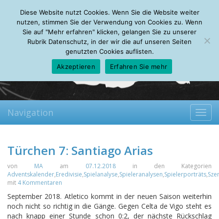
Friday, 07.08.2026
Diese Website nutzt Cookies. Wenn Sie die Website weiter
Mein Account
About
Autoren
Leseempfehlungen
FAQ
nutzen, stimmen Sie der Verwendung von Cookies zu. Wenn
Sie auf "Mehr erfahren" klicken, gelangen Sie zu unserer
Rubrik Datenschutz, in der wir die auf unseren Seiten
genutzten Cookies auflisten.
Akzeptieren
Erfahren Sie mehr
Navigation
Toggl
navig
Türchen 7: Santiago Arias
von
MA
am
07.12.2018
in den Kategorien
Adventskalender
,
Eredivisie
,
Spielanalyse
,
Spieleranalysen
,
Spielerporträts
,
Sze
mit
4 Kommentaren
September 2018.
Atletico kommt in der neuen Saison weiterhin
noch nicht so richtig in die Gänge. Gegen Celta de Vigo steht es
nach knapp einer Stunde schon 0:2, der nächste Rückschlag