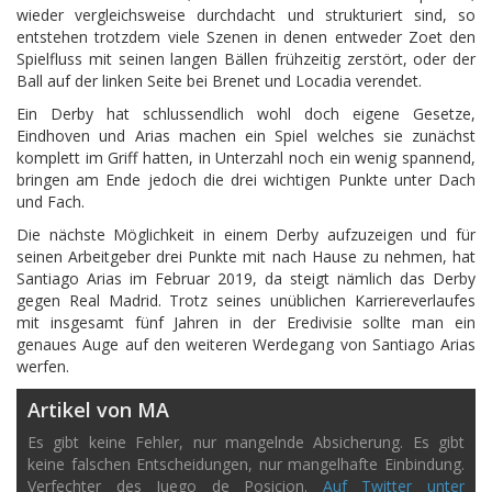
wieder vergleichsweise durchdacht und strukturiert sind, so
entstehen trotzdem viele Szenen in denen entweder Zoet den
Spielfluss mit seinen langen Bällen frühzeitig zerstört, oder der
Ball auf der linken Seite bei Brenet und Locadia verendet.
Ein Derby hat schlussendlich wohl doch eigene Gesetze,
Eindhoven und Arias machen ein Spiel welches sie zunächst
komplett im Griff hatten, in Unterzahl noch ein wenig spannend,
bringen am Ende jedoch die drei wichtigen Punkte unter Dach
und Fach.
Die nächste Möglichkeit in einem Derby aufzuzeigen und für
seinen Arbeitgeber drei Punkte mit nach Hause zu nehmen, hat
Santiago Arias im Februar 2019, da steigt nämlich das Derby
gegen Real Madrid. Trotz seines unüblichen Karriereverlaufes
mit insgesamt fünf Jahren in der Eredivisie sollte man ein
genaues Auge auf den weiteren Werdegang von Santiago Arias
werfen.
Artikel von MA
Es gibt keine Fehler, nur mangelnde Absicherung. Es gibt
keine falschen Entscheidungen, nur mangelhafte Einbindung.
Verfechter des Juego de Posicion.
Auf Twitter unter