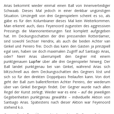
Arias bekommt wieder einmal einen Ball von Innenverteidiger
Schwaab. Dieses Mal jedoch in einer denkbar ungünstigen
Situation. Umzingelt von drei Gegenspielern scheint es so, als
gäbe es für den Kolumbianer dieses Mal kein Weiterkommen.
Man erkennt auch, dass Feyenoord zugunsten des aggressiven
Pressings die Mannorientierungen fast komplett aufgegeben
hat. Im Deckungsschatten der drei pressenden Rotterdamer,
sind sowohl Sechser Hendrix, als auch die beiden Achter van
Ginkel und Pereiro frei. Doch das kann den Gästen ja prinzipiell
egal sein, haben sie doch maximalen Zugriff auf Santiago Arias,
oder? Nein! Arias überrumpelt den Gegner mit einem
punktgenauen
Lupfer
über alle drei Gegenspieler hinweg. Der
Ball landet punktgenau bei van Ginkel, während Arias sich
blitzschnell aus dem Deckungsschatten des Gegners löst und
sich so für den direkten Doppelpass freilaufen kann. Von dort
geht der Ball zum ballentfernten Achter Pereiro, der wiederum
über van Ginkel Bergwijn findet. Der Gegner wurde nach allen
Regel der Kunst zerlegt. Wieder war es eine – auf die jeweiligen
Gegebenheiten punktgenau gewählte – individuelle Aktion von
Santiago Arias. Spätestens nach dieser Aktion war Feyenoord
stehend k.o.