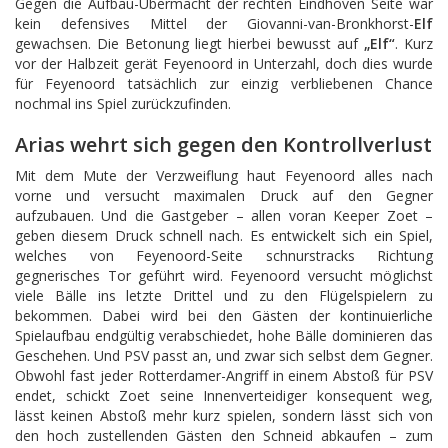
Gegen die Aufbau-Übermacht der rechten Eindhoven Seite war
kein defensives Mittel der Giovanni-van-Bronkhorst-
Elf
gewachsen. Die Betonung liegt hierbei bewusst auf
„Elf“
. Kurz
vor der Halbzeit gerät Feyenoord in Unterzahl, doch dies wurde
für Feyenoord tatsächlich zur einzig verbliebenen Chance
nochmal ins Spiel zurückzufinden.
Arias wehrt sich gegen den Kontrollverlust
Mit dem Mute der Verzweiflung haut Feyenoord alles nach
vorne und versucht maximalen Druck auf den Gegner
aufzubauen. Und die Gastgeber – allen voran Keeper Zoet –
geben diesem Druck schnell nach. Es entwickelt sich ein Spiel,
welches von Feyenoord-Seite schnurstracks Richtung
gegnerisches Tor geführt wird. Feyenoord versucht möglichst
viele Bälle ins letzte Drittel und zu den Flügelspielern zu
bekommen. Dabei wird bei den Gästen der kontinuierliche
Spielaufbau endgültig verabschiedet, hohe Bälle dominieren das
Geschehen. Und PSV passt an, und zwar sich selbst dem Gegner.
Obwohl fast jeder Rotterdamer-Angriff in einem Abstoß für PSV
endet, schickt Zoet seine Innenverteidiger konsequent weg,
lässt keinen Abstoß mehr kurz spielen, sondern lässt sich von
den hoch zustellenden Gästen den Schneid abkaufen – zum