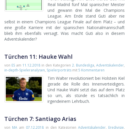
Real Madrid fünf Mal spanischer Meister
und gewann drei Mal die Champions
League. Am Ende stand Guti aber nie
selbst in einem Champions League Finale auf dem Platz – und
eine große Karriere mit der spanischen Nationalmannschaft
blieb ihm ebenfalls versagt. Was macht Guti also in diesem
Adventskalender?
Türchen 11: Hauke Wahl
von
ES
am
11.12.2018
in den Kategorien
2. Bundesliga
,
Adventskalender
,
in-depth-Spieleranalysen
,
Spielerporträts
mit
5 Kommentaren
Tim Walter revolutioniert bei Holstein Kiel
gerade die Rolle des Innenverteidigers.
Und Hauke Wahl setzt das auf dem Platz
so um, als stünde es tatsächlich in
irgendeinem Lehrbuch.
Türchen 7: Santiago Arias
von
MA
am
07.12.2018
in den Kategorien
Adventskalender
,
Eredivisie
,