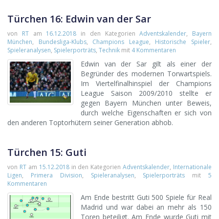
Türchen 16: Edwin van der Sar
von
RT
am
16.12.2018
in den Kategorien
Adventskalender
,
Bayern
München
,
Bundesliga-Klubs
,
Champions League
,
Historische Spieler
,
Spieleranalysen
,
Spielerporträts
,
Technik
mit
4 Kommentaren
Edwin van der Sar gilt als einer der
Begründer des modernen Torwartspiels.
Im Viertelfinalhinspiel der Champions
League Saison 2009/2010 stellte er
gegen Bayern München unter Beweis,
durch welche Eigenschaften er sich von
den anderen Toptorhütern seiner Generation abhob.
Türchen 15: Guti
von
RT
am
15.12.2018
in den Kategorien
Adventskalender
,
Internationale
Ligen
,
Primera Division
,
Spieleranalysen
,
Spielerporträts
mit
5
Kommentaren
Am Ende bestritt Guti 500 Spiele für Real
Madrid und war dabei an mehr als 150
Toren beteiligt. Am Ende wurde Guti mit