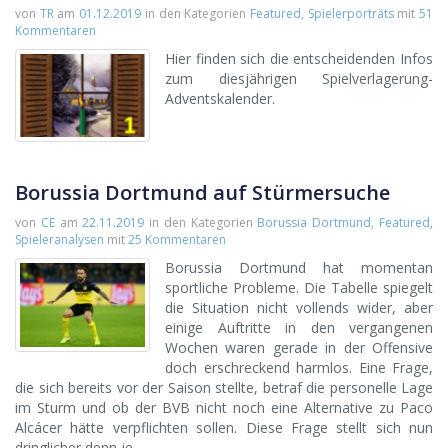
von
TR
am
01.12.2019
in den Kategorien
Featured
,
Spielerporträts
mit
51
Kommentaren
Hier finden sich die entscheidenden Infos
zum diesjährigen Spielverlagerung-
Adventskalender.
Borussia Dortmund auf Stürmersuche
von
CE
am
22.11.2019
in den Kategorien
Borussia Dortmund
,
Featured
,
Spieleranalysen
mit
25 Kommentaren
Borussia Dortmund hat momentan
sportliche Probleme. Die Tabelle spiegelt
die Situation nicht vollends wider, aber
einige Auftritte in den vergangenen
Wochen waren gerade in der Offensive
doch erschreckend harmlos. Eine Frage,
die sich bereits vor der Saison stellte, betraf die personelle Lage
im Sturm und ob der BVB nicht noch eine Alternative zu Paco
Alcácer hätte verpflichten sollen. Diese Frage stellt sich nun
dringlicher denn je.