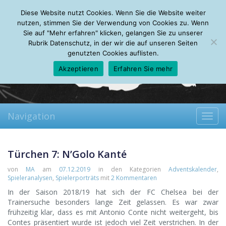
Saturday, 08.08.2026
Diese Website nutzt Cookies. Wenn Sie die Website weiter
Mein Account
About
Autoren
Leseempfehlungen
FAQ
nutzen, stimmen Sie der Verwendung von Cookies zu. Wenn
Sie auf "Mehr erfahren" klicken, gelangen Sie zu unserer
Rubrik Datenschutz, in der wir die auf unseren Seiten
genutzten Cookies auflisten.
Akzeptieren
Erfahren Sie mehr
Navigation
Toggl
navig
Türchen 7: N’Golo Kanté
von
MA
am
07.12.2019
in den Kategorien
Adventskalender
,
Spieleranalysen
,
Spielerporträts
mit
2 Kommentaren
In der Saison 2018/19 hat sich der FC Chelsea bei der
Trainersuche besonders lange Zeit gelassen. Es war zwar
frühzeitig klar, dass es mit Antonio Conte nicht weitergeht, bis
Contes präsentiert wurde ist jedoch viel Zeit verstrichen. In der