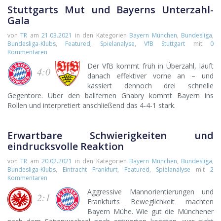
Stuttgarts Mut und Bayerns Unterzahl-
Gala
von
TR
am
21.03.2021
in den Kategorien
Bayern München
,
Bundesliga
,
Bundesliga-Klubs
,
Featured
,
Spielanalyse
,
VfB Stuttgart
mit
0
Kommentaren
Der VfB kommt früh in Überzahl, läuft
4:0
danach effektiver vorne an – und
kassiert dennoch drei schnelle
Gegentore. Über den ballfernen Gnabry kommt Bayern ins
Rollen und interpretiert anschließend das 4-4-1 stark.
Erwartbare Schwierigkeiten und
eindrucksvolle Reaktion
von
TR
am
20.02.2021
in den Kategorien
Bayern München
,
Bundesliga
,
Bundesliga-Klubs
,
Eintracht Frankfurt
,
Featured
,
Spielanalyse
mit
2
Kommentaren
Aggressive Mannorientierungen und
2:1
Frankfurts Beweglichkeit machten
Bayern Mühe. Wie gut die Münchener