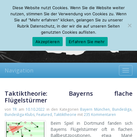
Friday, 07.08.2026
Diese Website nutzt Cookies. Wenn Sie die Website weiter
Mein Account
About
Autoren
Leseempfehlungen
FAQ
nutzen, stimmen Sie der Verwendung von Cookies zu. Wenn
Sie auf "Mehr erfahren" klicken, gelangen Sie zu unserer
Rubrik Datenschutz, in der wir die auf unseren Seiten
genutzten Cookies auflisten.
Akzeptieren
Erfahren Sie mehr
Navigation
Toggl
navig
Taktiktheorie: Bayerns flache
Flügelstürmer
von
TR
am
10.10.2022
in den Kategorien
Bayern München
,
Bundesliga
,
Bundesliga-Klubs
,
Featured
,
Taktiktheorie
mit
235 Kommentaren
Beim Spiel in Dortmund fanden sich
Bayerns Flügelstürmer oft in flachen
Ballbesitzpositionen, etwa Mané