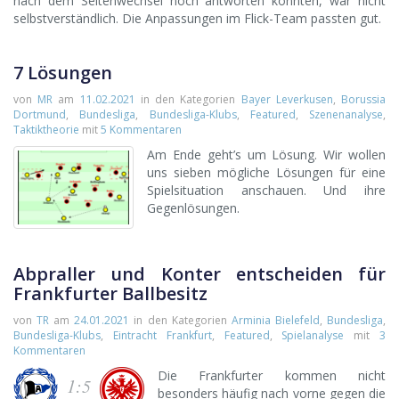
nach dem Seitenwechsel noch antworten konnten, war nicht
selbstverständlich. Die Anpassungen im Flick-Team passten gut.
7 Lösungen
von
MR
am
11.02.2021
in den Kategorien
Bayer Leverkusen
,
Borussia
Dortmund
,
Bundesliga
,
Bundesliga-Klubs
,
Featured
,
Szenenanalyse
,
Taktiktheorie
mit
5 Kommentaren
Am Ende geht’s um Lösung. Wir wollen
uns sieben mögliche Lösungen für eine
Spielsituation anschauen. Und ihre
Gegenlösungen.
Abpraller und Konter entscheiden für
Frankfurter Ballbesitz
von
TR
am
24.01.2021
in den Kategorien
Arminia Bielefeld
,
Bundesliga
,
Bundesliga-Klubs
,
Eintracht Frankfurt
,
Featured
,
Spielanalyse
mit
3
Kommentaren
Die Frankfurter kommen nicht
1:5
besonders häufig nach vorne gegen die