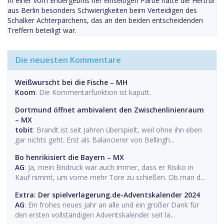
In einer vom Endergebnis her einseitigen Partie hatte die Hertha
aus Berlin besonders Schwierigkeiten beim Verteidigen des
Schalker Achterpärchens, das an den beiden entscheidenden
Treffern beteiligt war.
Die neuesten Kommentare
Weißwurscht bei die Fische – MH
Koom
: Die Kommentarfunktion ist kaputt.
Dortmund öffnet ambivalent den Zwischenlinienraum
– MX
tobit
: Brandt ist seit Jahren überspielt, weil ohne ihn eben
gar nichts geht. Erst als Balancierer von Bellingh...
Bo henrikisiert die Bayern – MX
AG
: Ja, mein Eindruck war auch immer, dass er Risiko in
Kauf nimmt, um vorne mehr Tore zu schießen. Ob man d...
Extra: Der spielverlagerung.de-Adventskalender 2024
AG
: Ein frohes neues Jahr an alle und ein großer Dank für
den ersten vollständigen Adventskalender seit la...