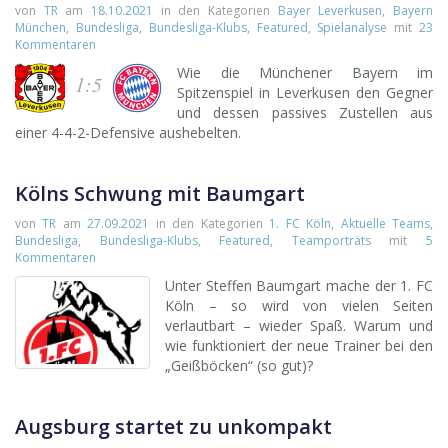
von
TR
am
18.10.2021
in den Kategorien
Bayer Leverkusen
,
Bayern
München
,
Bundesliga
,
Bundesliga-Klubs
,
Featured
,
Spielanalyse
mit
23
Kommentaren
Wie die Münchener Bayern im
1:5
Spitzenspiel in Leverkusen den Gegner
und dessen passives Zustellen aus
einer 4-4-2-Defensive aushebelten.
Kölns Schwung mit Baumgart
von
TR
am
27.09.2021
in den Kategorien
1. FC Köln
,
Aktuelle Teams
,
Bundesliga
,
Bundesliga-Klubs
,
Featured
,
Teamporträts
mit
5
Kommentaren
Unter Steffen Baumgart mache der 1. FC
Köln – so wird von vielen Seiten
verlautbart – wieder Spaß. Warum und
wie funktioniert der neue Trainer bei den
„Geißböcken“ (so gut)?
Augsburg startet zu unkompakt