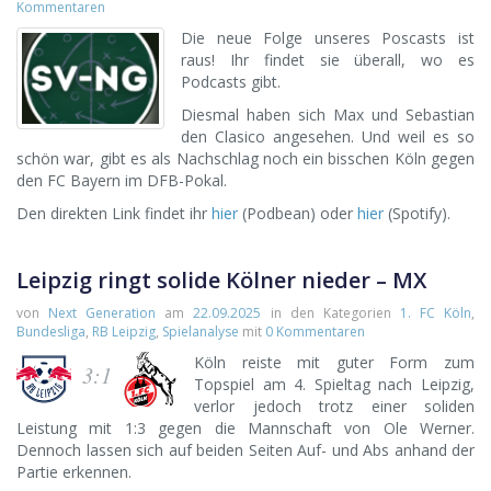
Kommentaren
Die neue Folge unseres Poscasts ist
raus! Ihr findet sie überall, wo es
Podcasts gibt.
Diesmal haben sich Max und Sebastian
den Clasico angesehen. Und weil es so
schön war, gibt es als Nachschlag noch ein bisschen Köln gegen
den FC Bayern im DFB-Pokal.
Den direkten Link findet ihr
hier
(Podbean) oder
hier
(Spotify).
Leipzig ringt solide Kölner nieder – MX
von
Next Generation
am
22.09.2025
in den Kategorien
1. FC Köln
,
Bundesliga
,
RB Leipzig
,
Spielanalyse
mit
0 Kommentaren
Köln reiste mit guter Form zum
3:1
Topspiel am 4. Spieltag nach Leipzig,
verlor jedoch trotz einer soliden
Leistung mit 1:3 gegen die Mannschaft von Ole Werner.
Dennoch lassen sich auf beiden Seiten Auf- und Abs anhand der
Partie erkennen.