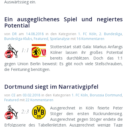
Auswärtssieg ein.
Ein ausgeglichenes Spiel und negiertes
Potential
von
DR
am
14.08.2018
in den Kategorien
1. FC Köln
,
2. Bundesliga
,
Bundesliga-Klubs
,
Featured
,
Spielanalyse
mit
16 Kommentaren
Stotterstart statt Gala: Markus Anfangs
1:1
Kölner lassen ihr großes Potential
bereits durchblitzen. Doch das 1:1
gegen Union Berlin beweist: Es gibt noch viele Stellschrauben,
die Feintuning benötigen.
Dortmund siegt im Narrativgipfel
von
CE
am
03.02.2018
in den Kategorien
1. FC Köln
,
Borussia Dortmund
,
Featured
mit
22 Kommentaren
Ausgerechnet in Köln feierte Peter
2:3
Stöger den ersten Rückrundensieg.
Ausgerechnet gegen Stöger endete die
Erfolgsserie des Tabellenletzten. Ausgerechnet wenige Tage