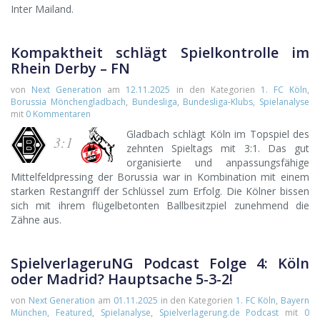
Inter Mailand.
Kompaktheit schlägt Spielkontrolle im
Rhein Derby – FN
von
Next Generation
am
12.11.2025
in den Kategorien
1. FC Köln
,
Borussia Mönchengladbach
,
Bundesliga
,
Bundesliga-Klubs
,
Spielanalyse
mit
0 Kommentaren
Gladbach schlägt Köln im Topspiel des
3:1
zehnten Spieltags mit 3:1. Das gut
organisierte und anpassungsfähige
Mittelfeldpressing der Borussia war in Kombination mit einem
starken Restangriff der Schlüssel zum Erfolg. Die Kölner bissen
sich mit ihrem flügelbetonten Ballbesitzpiel zunehmend die
Zähne aus.
SpielverlageruNG Podcast Folge 4: Köln
oder Madrid? Hauptsache 5-3-2!
von
Next Generation
am
01.11.2025
in den Kategorien
1. FC Köln
,
Bayern
München
,
Featured
,
Spielanalyse
,
Spielverlagerung.de Podcast
mit
0