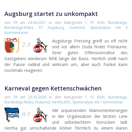
Augsburg startet zu unkompakt
von
TR
am
24.04.2021
in den Kategorien
1. FC Köln
,
Bundesliga
,
Bundesliga-Klubs
,
FC Augsburg
,
Featured
,
Spielanalyse
mit
0
Kommentaren
Augsburgs Pressing greift zu oft nicht
2:3
und vor allem Duda findet Freiräume.
Einer guten Offensivstruktur des
Gastgebers wiederum fehlt lange die Basis. Herrlich stellt nach
der Pause radikal und wirksam um, aber auch Funkel kann
nochmals reagieren.
Karneval gegen Kettenschwächen
von
TR
am
23.02.2020
in den Kategorien
1. FC Köln
,
Bundesliga
,
Bundesliga-Klubs
,
Featured
,
Hertha BSC
,
Spielanalyse
mit
1 Kommentar
Mit unpassenden Mannorientierungen
0:5
in der Organisation der letzten Linie
und unbedachtem Vorrücken lädt
Hertha gut umschaltende Kölner förmlich zu einem klaren