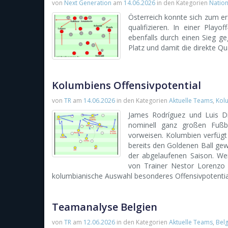
von
Next Generation
am
14.06.2026
in den Kategorien
Natio
Österreich konnte sich zum er
qualifizieren. In einer Play
ebenfalls durch einen Sieg ge
Platz und damit die direkte Qua
Kolumbiens Offensivpotential
von
TR
am
14.06.2026
in den Kategorien
Aktuelle Teams
,
Kol
James Rodríguez und Luis D
nominell ganz großen Fußba
vorweisen. Kolumbien verfügt 
bereits den Goldenen Ball gew
der abgelaufenen Saison. W
von Trainer Nestor Lorenzo e
kolumbianische Auswahl besonderes Offensivpotentia
Teamanalyse Belgien
von
TR
am
12.06.2026
in den Kategorien
Aktuelle Teams
,
Belg