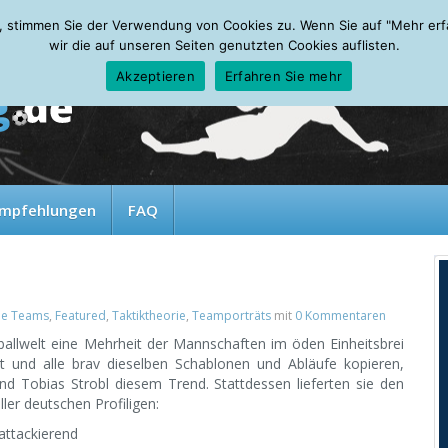
, stimmen Sie der Verwendung von Cookies zu. Wenn Sie auf "Mehr erfah
wir die auf unseren Seiten genutzten Cookies auflisten.
Akzeptieren
Erfahren Sie mehr
mpfehlungen
FAQ
le Teams
,
Featured
,
Taktiktheorie
,
Teamporträts
mit
0 Kommentaren
ballwelt eine Mehrheit der Mannschaften im öden Einheitsbrei
t und alle brav dieselben Schablonen und Abläufe kopieren,
nd Tobias Strobl diesem Trend. Stattdessen lieferten sie den
ler deutschen Profiligen:
 attackierend