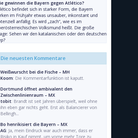
ie gewinnen die Bayern gegen Atlético?
lético befindet sich in starker Form, die Bayern
rken im Frühjahr etwas unsauber, inkonstant und
tenziell anfällig. Es wird „zach“, wie es im
erösterreichischen Volksmund heißt. Die große
age: Sehen wir den katalanischen oder den deutschen
ep?
Die neuesten Kommentare
Weißwurscht bei die Fische – MH
Koom
: Die Kommentarfunktion ist kaputt.
Dortmund öffnet ambivalent den
Zwischenlinienraum – MX
tobit
: Brandt ist seit Jahren überspielt, weil ohne
ihn eben gar nichts geht. Erst als Balancierer von
Bellingh...
Bo henrikisiert die Bayern – MX
AG
: Ja, mein Eindruck war auch immer, dass er
Risiko in Kauf nimmt, um vorne mehr Tore zu