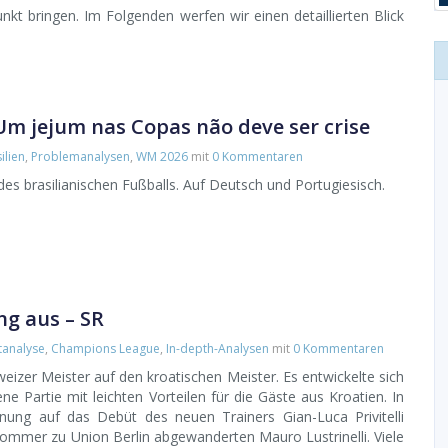
unkt bringen. Im Folgenden werfen wir einen detaillierten Blick
Um jejum nas Copas não deve ser crise
ilien
,
Problemanalysen
,
WM 2026
mit
0 Kommentaren
des brasilianischen Fußballs. Auf Deutsch und Portugiesisch.
ng aus – SR
tanalyse
,
Champions League
,
In-depth-Analysen
mit
0 Kommentaren
eizer Meister auf den kroatischen Meister. Es entwickelte sich
ne Partie mit leichten Vorteilen für die Gäste aus Kroatien. In
ung auf das Debüt des neuen Trainers Gian-Luca Privitelli
Sommer zu Union Berlin abgewanderten Mauro Lustrinelli. Viele