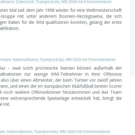
nalteams
,
Österreich
,
Teamporträts
,
WM 2026
mit
0 Kommentaren
sten Mal seit dem Jahr 1998 wieder für eine Weltmeisterschaft
off-Gruppe mit unter anderem Bosnien-Herzegowina, die sich
gen Italien für die WM qualifizieren konnten, gelang der erste
lifikation.
umbien
,
Nationalteams
,
Teamporträts
,
WM 2026
mit
0 Kommentaren
íaz – zwei solch prominente Namen können außerhalb der
llnationen nur wenige WM-Teilnehmer in ihrer Offensive
also über einen Altmeister, der beim Turnier vor zwölf Jahren
ann, und einen der im europäischen Klubfußball besten Scorer
eil noch weitere Offensivkönner hinzukommen und das Team
ine vielversprechende Spielanlage entwickelt hat, bringt die
l mit.
ien
,
Nationalteams
,
Teamporträts
,
WM 2026
mit
0 Kommentaren