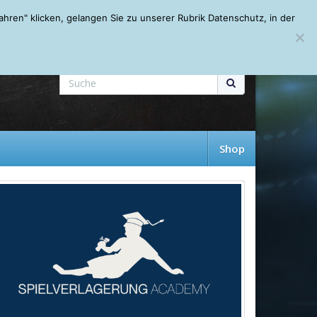
Mein Account
About
Autoren
Leseempfehlungen
FAQ
ren" klicken, gelangen Sie zu unserer Rubrik Datenschutz, in der
Shop