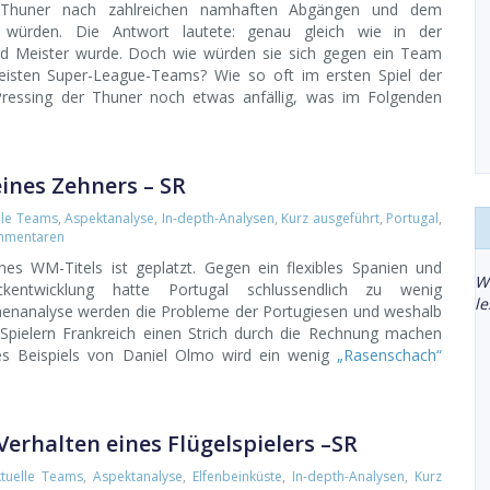
e Thuner nach zahlreichen namhaften Abgängen und dem
n würden. Die Antwort lautete: genau gleich wie in der
end Meister wurde. Doch wie würden sie sich gegen ein Team
meisten Super-League-Teams? Wie so oft im ersten Spiel der
Pressing der Thuner noch etwas anfällig, was im Folgenden
eines Zehners – SR
lle Teams
,
Aspektanalyse
,
In-depth-Analysen
,
Kurz ausgeführt
,
Portugal
,
mmentaren
es WM-Titels ist geplatzt. Gegen ein flexibles Spanien und
W
kentwicklung hatte Portugal schlussendlich zu wenig
l
enenanalyse werden die Probleme der Portugiesen und weshalb
Spielern Frankreich einen Strich durch die Rechnung machen
es Beispiels von Daniel Olmo wird ein wenig
„Rasenschach“
Verhalten eines Flügelspielers –SR
tuelle Teams
,
Aspektanalyse
,
Elfenbeinküste
,
In-depth-Analysen
,
Kurz