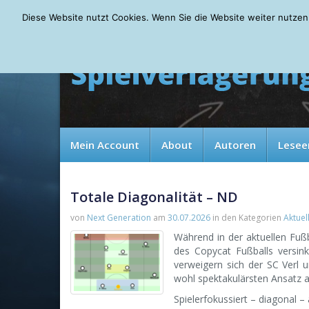
Thursday, 06.08.2026
Diese Website nutzt Cookies. Wenn Sie die Website weiter nutzen
Mein Account
About
Autoren
Lesee
Totale Diagonalität – ND
von
Next Generation
am
30.07.2026
in den Kategorien
Aktuel
Während in der aktuellen Fuß
des Copycat Fußballs versink
verweigern sich der SC Verl u
wohl spektakulärsten Ansatz al
Spielerfokussiert – diagonal –