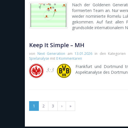
Nach der Goldenen Generati
formierten Team an. Nur weni
wieder nominierte Romelu Luka
gekommen. Auf fast allen Po
grundsolide internationalem N
Keep It Simple – MH
von
Next Generation
am
13.01.2026
in den Kategorien
Spielanalyse
mit
0 Kommentaren
Frankfurt und Dortmund tr
3:3
Aspektanalyse des Dortmunde
1
2
3
›
»