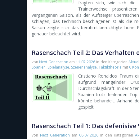
fragten sich, wie sich di
Trainerwechsel präsentiere
vergangenen Saison, als der Aufsteiger überrasch
schlagen, das technisch beschlagener ist als die 
Saison zeigte sich das berühmt-berüchtigte hohe 
genauer beleuchtet wird.
Rasenschach Teil 2: Das Verhalten 
von
Next Generation
am
11.07.2026
in den Kategorien
Aktue
Spanien
,
Spielanalyse
,
Szenenanalyse
,
Taktiktheorie
mit
0 Ko
Cristiano Ronaldos Traum ein
aufgrund mangelnder Druc
Durchschlagskraft. In der Sz
Spanien trotz fehlenden Top-
könnte behandelt. Anhand d
gespielt.
Rasenschach Teil 1: Das defenisive 
von
Next Generation
am
06.07.2026
in den Kategorien
Ak