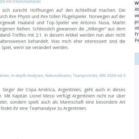
026
mit
0 Kommentaren
W
At
 sich zurecht Hoffnungen auf den Achtelfinal machen. Die
wi
rch ihre Physis und ihre tollen Flügelspieler. Norwegen auf der
po
urgewalt Haaland und Top-Spieler wie Antonio Nusa, Martin
ob
eigenen Reihen. Schliesslich gewannen die „Wikinger“ aus dem
Fr
and-Treffes mit 2:1. In diesem Artikel werden nun aber nicht
P
haltensweisen behandelt. Was mich eher interessiert sind die
s Spiel, wenn sie verändert werden.
tinien
,
In-depth-Analysen
,
Nationalteams
,
Teamporträts
,
WM 2026
mit
0
 Sieger der Copa América, Argentinien, geht auch in dieses
n. Mit Kapitän Lionel Messi verfügt Argentinien nicht nur über
ler, sondern spielt auch als Mannschaft eine besondere Art
 findet ihr eine Teamanalyse zu Argentinien.