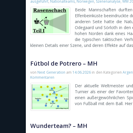
ausgeführt
,
Nationalteams
,
Norwegen
,
Szenenanalyse
,
WM 2
Beide Mannschaften durften
Elfenbeinküste beeindruckte du
anderen Seite hatte die Nat
Odegaard und Sörloth in den 
hohen Norden dank eines Haal
die typischen taktischen Ver
kleinen Details einer Szene, und deren Effekte auf da
Fútbol de Potrero – MH
von
Next Generation
am
14.06.2026
in den Kategorien
Argen
Kommentaren
Der aktuelle Weltmeister und
Turnier als einer der Favorite
einen außergewöhnlichen Spie
von Fußball mit dem Ball. Hier
Wunderteam? – MH