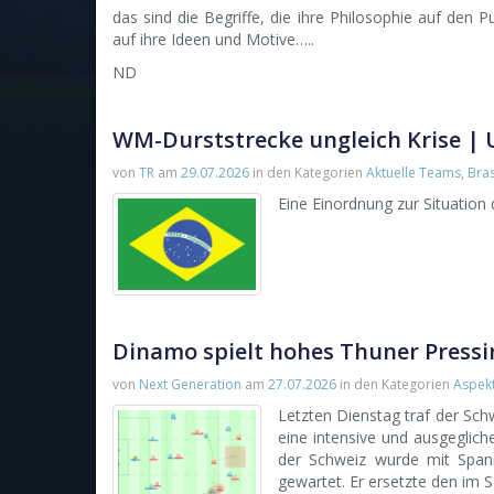
das sind die Begriffe, die ihre Philosophie auf den P
auf ihre Ideen und Motive…..
ND
WM-Durststrecke ungleich Krise | 
von
TR
am
29.07.2026
in den Kategorien
Aktuelle Teams
,
Bras
Eine Einordnung zur Situation 
Dinamo spielt hohes Thuner Pressi
von
Next Generation
am
27.07.2026
in den Kategorien
Aspek
Letzten Dienstag traf der Schw
eine intensive und ausgegliche
der Schweiz wurde mit Spann
gewartet. Er ersetzte den im 