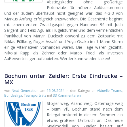
Abstiegskader ohne großartige
Potenziale für höhere Ablösesummen
und der zudem überhaupt nicht geeignet war, das 4-3-3 von
Markus Anfang erfolgreich anzuwenden. Die Geschichte beginnt
mit einem ersten Zweitligaspiel gegen Hannover 96 mit Josh
Sargent und Felix Agu als Flügelstürmer und dem vermeintlichen
Panikkauf von Marvin Ducksch obwohl zu dem Zeitpunkt mit
Niklas Füllkrug, Roger Assalé und Yuya Osako im 1-Mann-Sturm
einige Alternativen vorhanden waren. Die Tage waren gezählt,
Nikolai Rapp als Zehner oder Marco Friedl als inversen
Außenverteidiger aufzubieten. Werder kann wieder kicken!
Bochum unter Zeidler: Erste Eindrücke –
MX
von
Next Generation
am
15.08.2024
in den Kategorien
Aktuelle Teams
,
Bundesliga
,
Teamporträts
mit
33 Kommentaren
Stöger weg, Asano weg, Osterhage weg
– beim VfL Bochum stand nach dem
Relegationskrimi in diesem Sommer ein
etwas größerer Umbruch an. Das neue
Spielmodell von Zeidler basiert auf