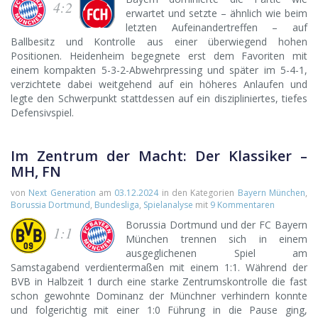
4:2
erwartet und setzte – ähnlich wie beim
letzten Aufeinandertreffen – auf
Ballbesitz und Kontrolle aus einer überwiegend hohen
Positionen. Heidenheim begegnete erst dem Favoriten mit
einem kompakten 5-3-2-Abwehrpressing und später im 5-4-1,
verzichtete dabei weitgehend auf ein höheres Anlaufen und
legte den Schwerpunkt stattdessen auf ein diszipliniertes, tiefes
Defensivspiel.
Im Zentrum der Macht: Der Klassiker –
MH, FN
von
Next Generation
am
03.12.2024
in den Kategorien
Bayern München
,
Borussia Dortmund
,
Bundesliga
,
Spielanalyse
mit
9 Kommentaren
Borussia Dortmund und der FC Bayern
1:1
München trennen sich in einem
ausgeglichenen Spiel am
Samstagabend verdientermaßen mit einem 1:1. Während der
BVB in Halbzeit 1 durch eine starke Zentrumskontrolle die fast
schon gewohnte Dominanz der Münchner verhindern konnte
und folgerichtig mit einer 1:0 Führung in die Pause ging,