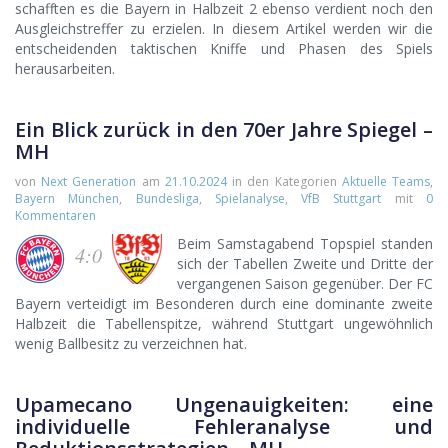
schafften es die Bayern in Halbzeit 2 ebenso verdient noch den
Ausgleichstreffer zu erzielen. In diesem Artikel werden wir die
entscheidenden taktischen Kniffe und Phasen des Spiels
herausarbeiten.
Ein Blick zurück in den 70er Jahre Spiegel –
MH
von
Next Generation
am
21.10.2024
in den Kategorien
Aktuelle Teams
,
Bayern München
,
Bundesliga
,
Spielanalyse
,
VfB Stuttgart
mit
0
Kommentaren
Beim Samstagabend Topspiel standen
4:0
sich der Tabellen Zweite und Dritte der
vergangenen Saison gegenüber. Der FC
Bayern verteidigt im Besonderen durch eine dominante zweite
Halbzeit die Tabellenspitze, während Stuttgart ungewöhnlich
wenig Ballbesitz zu verzeichnen hat.
Upamecano Ungenauigkeiten: eine
individuelle Fehleranalyse und