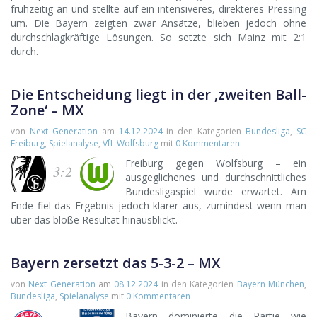
frühzeitig an und stellte auf ein intensiveres, direkteres Pressing
um. Die Bayern zeigten zwar Ansätze, blieben jedoch ohne
durchschlagkräftige Lösungen. So setzte sich Mainz mit 2:1
durch.
Die Entscheidung liegt in der ‚zweiten Ball-
Zone‘ – MX
von
Next Generation
am
14.12.2024
in den Kategorien
Bundesliga
,
SC
Freiburg
,
Spielanalyse
,
VfL Wolfsburg
mit
0 Kommentaren
Freiburg gegen Wolfsburg – ein
3:2
ausgeglichenes und durchschnittliches
Bundesligaspiel wurde erwartet. Am
Ende fiel das Ergebnis jedoch klarer aus, zumindest wenn man
über das bloße Resultat hinausblickt.
Bayern zersetzt das 5-3-2 – MX
von
Next Generation
am
08.12.2024
in den Kategorien
Bayern München
,
Bundesliga
,
Spielanalyse
mit
0 Kommentaren
Bayern dominierte die Partie wie