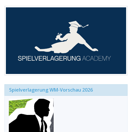
Spielverlagerung WM-Vorschau 2026