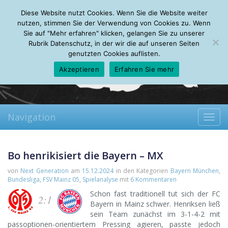
Friday, 07.08.2026
Diese Website nutzt Cookies. Wenn Sie die Website weiter
Mein Account
About
Autoren
Leseempfehlungen
FAQ
nutzen, stimmen Sie der Verwendung von Cookies zu. Wenn
Sie auf "Mehr erfahren" klicken, gelangen Sie zu unserer
Rubrik Datenschutz, in der wir die auf unseren Seiten
genutzten Cookies auflisten.
Akzeptieren
Erfahren Sie mehr
Navigation
Toggl
navig
Bo henrikisiert die Bayern – MX
von
Next Generation
am
15.12.2024
in den Kategorien
Bayern München
,
Bundesliga
,
FSV Mainz 05
,
Spielanalyse
mit
6 Kommentaren
Schon fast traditionell tut sich der FC
2:1
Bayern in Mainz schwer. Henriksen ließ
sein Team zunächst im 3-1-4-2 mit
passoptionen-orientiertem Pressing agieren, passte jedoch