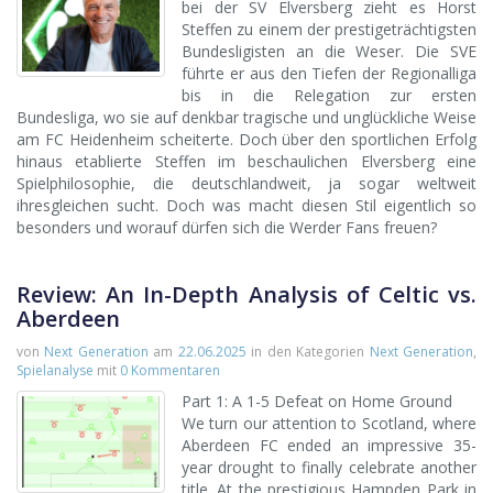
bei der SV Elversberg zieht es Horst
Steffen zu einem der prestigeträchtigsten
Bundesligisten an die Weser. Die SVE
führte er aus den Tiefen der Regionalliga
bis in die Relegation zur ersten
Bundesliga, wo sie auf denkbar tragische und unglückliche Weise
am FC Heidenheim scheiterte. Doch über den sportlichen Erfolg
hinaus etablierte Steffen im beschaulichen Elversberg eine
Spielphilosophie, die deutschlandweit, ja sogar weltweit
ihresgleichen sucht. Doch was macht diesen Stil eigentlich so
besonders und worauf dürfen sich die Werder Fans freuen?
Review: An In-Depth Analysis of Celtic vs.
Aberdeen
von
Next Generation
am
22.06.2025
in den Kategorien
Next Generation
,
Spielanalyse
mit
0 Kommentaren
Part 1: A 1-5 Defeat on Home Ground
We turn our attention to Scotland, where
Aberdeen FC ended an impressive 35-
year drought to finally celebrate another
title. At the prestigious Hampden Park in