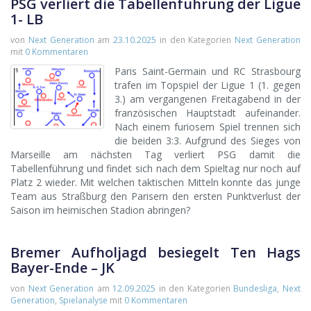
PSG verliert die Tabellenführung der Ligue
1- LB
von
Next Generation
am
23.10.2025
in den Kategorien
Next Generation
mit
0 Kommentaren
Paris Saint-Germain und RC Strasbourg
trafen im Topspiel der Ligue 1 (1. gegen
3.) am vergangenen Freitagabend in der
französischen Hauptstadt aufeinander.
Nach einem furiosem Spiel trennen sich
die beiden 3:3. Aufgrund des Sieges von
Marseille am nächsten Tag verliert PSG damit die
Tabellenführung und findet sich nach dem Spieltag nur noch auf
Platz 2 wieder. Mit welchen taktischen Mitteln konnte das junge
Team aus Straßburg den Parisern den ersten Punktverlust der
Saison im heimischen Stadion abringen?
Bremer Aufholjagd besiegelt Ten Hags
Bayer-Ende – JK
von
Next Generation
am
12.09.2025
in den Kategorien
Bundesliga
,
Next
Generation
,
Spielanalyse
mit
0 Kommentaren