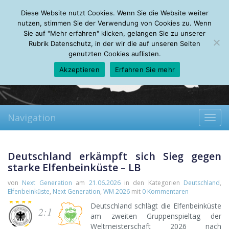
Saturday, 08.08.2026
Diese Website nutzt Cookies. Wenn Sie die Website weiter
Mein Account
About
Autoren
Leseempfehlungen
FAQ
nutzen, stimmen Sie der Verwendung von Cookies zu. Wenn
Sie auf "Mehr erfahren" klicken, gelangen Sie zu unserer
Rubrik Datenschutz, in der wir die auf unseren Seiten
genutzten Cookies auflisten.
Akzeptieren
Erfahren Sie mehr
Navigation
Toggl
navig
Deutschland erkämpft sich Sieg gegen
starke Elfenbeinküste – LB
von
Next Generation
am
21.06.2026
in den Kategorien
Deutschland
,
Elfenbeinküste
,
Next Generation
,
WM 2026
mit
0 Kommentaren
Deutschland schlägt die Elfenbeinküste
2:1
am zweiten Gruppenspieltag der
Weltmeisterschaft 2026 nach