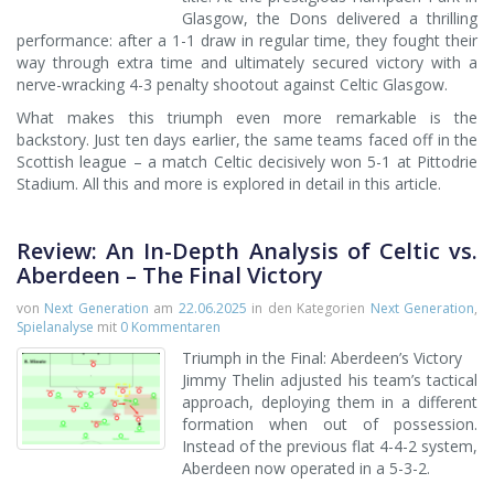
Glasgow, the Dons delivered a thrilling
performance: after a 1-1 draw in regular time, they fought their
way through extra time and ultimately secured victory with a
nerve-wracking 4-3 penalty shootout against Celtic Glasgow.
What makes this triumph even more remarkable is the
backstory. Just ten days earlier, the same teams faced off in the
Scottish league – a match Celtic decisively won 5-1 at Pittodrie
Stadium. All this and more is explored in detail in this article.
Review: An In-Depth Analysis of Celtic vs.
Aberdeen – The Final Victory
von
Next Generation
am
22.06.2025
in den Kategorien
Next Generation
,
Spielanalyse
mit
0 Kommentaren
Triumph in the Final: Aberdeen’s Victory
Jimmy Thelin adjusted his team’s tactical
approach, deploying them in a different
formation when out of possession.
Instead of the previous flat 4-4-2 system,
Aberdeen now operated in a 5-3-2.