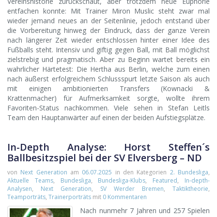
Vereinshistorie zurückschaut, aber trotzdem neue Euphorie
entfachen konnte: Mit Trainer Miron Muslic steht zwar mal
wieder jemand neues an der Seitenlinie, jedoch entstand über
die Vorbereitung hinweg der Eindruck, dass der ganze Verein
nach längerer Zeit wieder entschlossen hinter einer Idee des
Fußballs steht. Intensiv und giftig gegen Ball, mit Ball möglichst
zielstrebig und pragmatisch. Aber zu Beginn wartet bereits ein
wahrlicher Härtetest: Die Hertha aus Berlin, welche zum einen
nach äußerst erfolgreichem Schlussspurt letzte Saison als auch
mit einigen ambitionierten Transfers (Kownacki &
Krattenmacher) für Aufmerksamkeit sorgte, wollte ihrem
Favoriten-Status nachkommen. Viele sehen in Stefan Leitls
Team den Hauptanwärter auf einen der beiden Aufstiegsplätze.
In-Depth Analyse: Horst Steffen´s
Ballbesitzspiel bei der SV Elversberg – ND
von
Next Generation
am
06.07.2025
in den Kategorien
2. Bundesliga
,
Aktuelle Teams
,
Bundesliga
,
Bundesliga-Klubs
,
Featured
,
In-depth-
Analysen
,
Next Generation
,
SV Werder Bremen
,
Taktiktheorie
,
Teamporträts
,
Trainerporträts
mit
0 Kommentaren
Nach nunmehr 7 Jahren und 257 Spielen