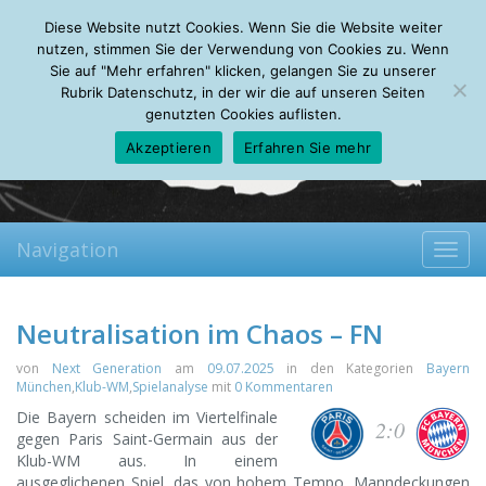
Saturday, 08.08.2026
Diese Website nutzt Cookies. Wenn Sie die Website weiter
Mein Account
About
Autoren
Leseempfehlungen
FAQ
nutzen, stimmen Sie der Verwendung von Cookies zu. Wenn
Sie auf "Mehr erfahren" klicken, gelangen Sie zu unserer
Rubrik Datenschutz, in der wir die auf unseren Seiten
genutzten Cookies auflisten.
Akzeptieren
Erfahren Sie mehr
Navigation
Toggl
navig
Neutralisation im Chaos – FN
von
Next Generation
am
09.07.2025
in den Kategorien
Bayern
München
,
Klub-WM
,
Spielanalyse
mit
0 Kommentaren
Die Bayern scheiden im Viertelfinale
2:0
gegen Paris Saint-Germain aus der
Klub-WM aus. In einem
ausgeglichenen Spiel, das von hohem Tempo, Manndeckungen