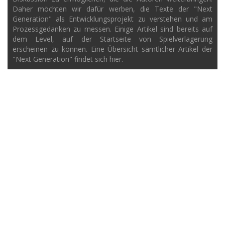
Daher möchten wir dafür werben, die Texte der "Next
Generation" als Entwicklungsprojekt zu verstehen und am
Prozessgedanken zu messen. Einige Artikel sind bereits auf
dem Level, auf der Startseite von Spielverlagerung
erscheinen zu können. Eine Übersicht sämtlicher Artikel der
"Next Generation" findet sich hier.