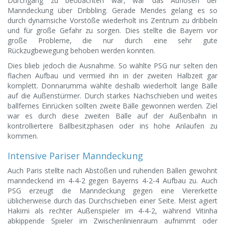
Durchgang zu beobachten war, war das Auflösen der
Manndeckung über Dribbling. Gerade Mendes gelang es so
durch dynamsiche Vorstöße wiederholt ins Zentrum zu dribbeln
und für große Gefahr zu sorgen. Dies stellte die Bayern vor
große Probleme, die nur durch eine sehr gute
Rückzugbewegung behoben werden konnten.
Dies blieb jedoch die Ausnahme. So wählte PSG nur selten den
flachen Aufbau und vermied ihn in der zweiten Halbzeit gar
komplett. Donnarumma wählte deshalb wiederholt lange Bälle
auf die Außenstürmer. Durch starkes Nachschieben und weites
ballfernes Einrücken sollten zweite Bälle gewonnen werden. Ziel
war es durch diese zweiten Bälle auf der Außenbahn in
kontrolliertere Ballbesitzphasen oder ins hohe Anlaufen zu
kommen.
Intensive Pariser Manndeckung
Auch Paris stellte nach Abstößen und ruhenden Bällen gewohnt
manndeckend im 4-4-2 gegen Bayerns 4-2-4 Aufbau zu. Auch
PSG erzeugt die Manndeckung gegen eine Viererkette
üblicherweise durch das Durchschieben einer Seite. Meist agiert
Hakimi als rechter Außenspieler im 4-4-2, während Vitinha
abkippende Spieler im Zwischenlinienraum aufnimmt oder