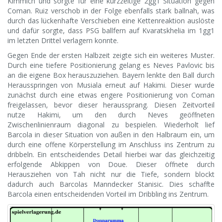
Kimmich und sorgte für eine kurzzeitige 2gg1 Situation gegen
Coman. Ruiz verschob in der Folge ebenfalls stark ballnah, was
durch das lückenhafte Verschieben eine Kettenreaktion auslöste
und dafür sorgte, dass PSG ballfern auf Kvaratskhelia im 1gg1
im letzten Drittel verlagern konnte.
Gegen Ende der ersten Halbzeit zeigte sich ein weiteres Muster.
Durch eine tiefere Positionierung gelang es Neves Pavlovic bis
an die eigene Box herauszuziehen. Bayern lenkte den Ball durch
Herausspringen von Musiala erneut auf Hakimi. Dieser wurde
zunächst durch eine etwas engere Positionierung von Coman
freigelassen, bevor dieser heraussprang. Diesen Zeitvorteil
nutze Hakimi, um den durch Neves geöffneten
Zwischenlinienraum diagonal zu bespielen. Wiederholt lief
Barcola in dieser Situation von außen in den Halbraum ein, um
durch eine offene Körperstellung im Anschluss ins Zentrum zu
dribbeln. Ein entscheidendes Detail hierbei war das gleichzeitig
erfolgende Abkippen von Doue. Dieser öffnete durch
Herausziehen von Tah nicht nur die Tiefe, sondern blockt
dadurch auch Barcolas Manndecker Stanisic. Dies schaffte
Barcola einen entscheidenden Vorteil im Dribbling ins Zentrum.