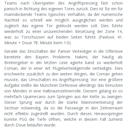
Teams nach Überspielen des Angriffspressing fast schon
panisch in Richtung des eigenen Tores zurück. Dies ist für ein für
manndeckende Teams typisches Verhalten, da der numerische
Nachteil so schnell wie möglich ausgeglichen werden und
zugleich das eigene Tor geblockt werden soll. Dies führte
wiederholt zu einer unzureichenden Besetzung der Zone 14,
was zu Torschüssen auf beiden Seiten führte (Pavlovic 41.
Minute + Doue 78. Minute beim 1:0).
Gerade das Einschalten der Pariser Verteidiger in die Offensive
bereitete den Bayern Probleme. Hakimi, der häufig als
Breitengeber in der letzten Linie agierte band so wiederholt
Coman, der in einer Art Flügelverteidigerrolle verteidigte. Dies
erschwerte zusätzlich zu den weiten Wegen, die Coman gehen
musste, das Umschalten ins Angriffspressing. Vor eine größere
Aufgabe stellte die Münchner Defensive allerdings das Einrücken
von Mendes in eine Halbraumzehnerrolle. Diesem gelang es so
mehrfach Upamecano zum Springen aus der Kette zu zwingen.
Dieser Sprung war durch die starke Mannorientierung der
Sechser notwendig, da so die Passwege in den Zehnerraum
nicht effektiv zugestellt wurden. Durch dieses Herausspringen
konnte PSG die Tiefe öffnen, welche in diesem Fall zumeist
durch Doue belaufen wurde.