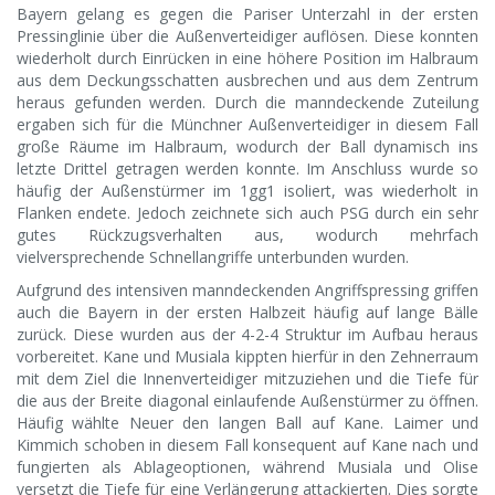
Bayern gelang es gegen die Pariser Unterzahl in der ersten
Pressinglinie über die Außenverteidiger auflösen. Diese konnten
wiederholt durch Einrücken in eine höhere Position im Halbraum
aus dem Deckungsschatten ausbrechen und aus dem Zentrum
heraus gefunden werden. Durch die manndeckende Zuteilung
ergaben sich für die Münchner Außenverteidiger in diesem Fall
große Räume im Halbraum, wodurch der Ball dynamisch ins
letzte Drittel getragen werden konnte. Im Anschluss wurde so
häufig der Außenstürmer im 1gg1 isoliert, was wiederholt in
Flanken endete. Jedoch zeichnete sich auch PSG durch ein sehr
gutes Rückzugsverhalten aus, wodurch mehrfach
vielversprechende Schnellangriffe unterbunden wurden.
Aufgrund des intensiven manndeckenden Angriffspressing griffen
auch die Bayern in der ersten Halbzeit häufig auf lange Bälle
zurück. Diese wurden aus der 4-2-4 Struktur im Aufbau heraus
vorbereitet. Kane und Musiala kippten hierfür in den Zehnerraum
mit dem Ziel die Innenverteidiger mitzuziehen und die Tiefe für
die aus der Breite diagonal einlaufende Außenstürmer zu öffnen.
Häufig wählte Neuer den langen Ball auf Kane. Laimer und
Kimmich schoben in diesem Fall konsequent auf Kane nach und
fungierten als Ablageoptionen, während Musiala und Olise
versetzt die Tiefe für eine Verlängerung attackierten. Dies sorgte