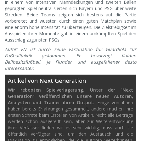
In einem von intensiven Manndeckungen und zweiten Bällen
geprägten Spiel neutralisierten sich Bayern und PSG über weite
Strecken. Beide Teams zeigten sich bestens auf die Partie
vorbereitet und wussten durch einen guten Matchplan sowie
eine enorm hohe Intensität zu überzeugen. Die Zielstrebigkeit im
Ausspielen ihrer Momente gab in einem umkämpften Spiel den
Ausschlag zugunsten PSGs.
Autor: FN ist durch seine Faszination für Guardiola zur
Fußballtaktik gekommen. Er bevorzugt fluiden
Ballbesitzfußball. Je Flunder und ausgefallener desto
interessanter.
Artikel von Next Generation
Wir rebooten Spielverlagerung. Unter der "Next
Generation" veröffentlichen unsere neuen Autoren,
Analysten und Trainer ihren Output.
Einige von ihnen
haben bereits Erfahrungen gesammelt, andere machen ihre
ersten Schritte beim Erstellen von Artikeln. Nicht alle Beiträge
werden schon ausgereift sein, aber zur Weiterentwicklung
ihrer Verfasser finden wir es sehr wichtig, dass auch sie
öffentlich verfügbar sind, um den Austausch und die
Diskussion zu ermöglichen, die die Autoren weiterbringen.