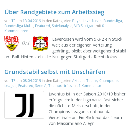
Über Randgebiete zum Arbeitssieg
von
TR
am
13.04.2019
in den Kategorien
Bayer Leverkusen
,
Bundesliga
,
Bundesliga-Klubs
,
Featured
,
Spielanalyse
,
VfB Stuttgart
mit
0
Kommentaren
Leverkusen wird vom 5-3-2 ein Stück
0:1
weit aus der eigenen Verteilung
gedrängt, bleibt aber weitgehend stabil
am Ball. Hinten steht die Null gegen Stuttgarts Rechtsfokus.
Grundstabil selbst mit Unschärfen
von
TR
am
08.04.2019
in den Kategorien
Aktuelle Teams
,
Champions
League
,
Featured
,
Serie A
,
Teamporträts
mit
1 Kommentar
Juventus ist in der Saison 2018/19 bisher
erfolgreich: In der Liga winkt fast sicher
die nächste Meisterschaft, in der
Champions League steht nun das
Viertelfinale an. Ein Blick auf das Team
von Massimiliano Allegri.