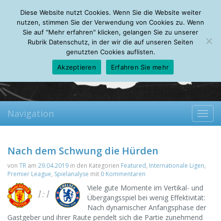
Thursday, 06.08.2026
Diese Website nutzt Cookies. Wenn Sie die Website weiter
Mein Account
About
Autoren
Leseempfehlungen
FAQ
nutzen, stimmen Sie der Verwendung von Cookies zu. Wenn
Sie auf "Mehr erfahren" klicken, gelangen Sie zu unserer
Rubrik Datenschutz, in der wir die auf unseren Seiten
genutzten Cookies auflisten.
Akzeptieren
Erfahren Sie mehr
Navigation
Toggl
navig
Nach dem Schwung die Hürden
von
TR
am
29.04.2019
in den Kategorien
Featured
,
Internationale Ligen
,
Premier League
,
Spielanalyse
mit
0 Kommentaren
Viele gute Momente im Vertikal- und
1:1
Übergangsspiel bei wenig Effektivität:
Nach dynamischer Anfangsphase der
Gastgeber und ihrer Raute pendelt sich die Partie zunehmend