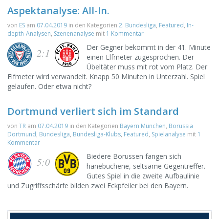
Aspektanalyse: All-In.
von
ES
am
07.04.2019
in den Kategorien
2. Bundesliga
,
Featured
,
In-
depth-Analysen
,
Szenenanalyse
mit
1 Kommentar
Der Gegner bekommt in der 41. Minute
2:1
einen Elfmeter zugesprochen. Der
Übeltäter muss mit rot vom Platz. Der
Elfmeter wird verwandelt. Knapp 50 Minuten in Unterzahl. Spiel
gelaufen. Oder etwa nicht?
Dortmund verliert sich im Standard
von
TR
am
07.04.2019
in den Kategorien
Bayern München
,
Borussia
Dortmund
,
Bundesliga
,
Bundesliga-Klubs
,
Featured
,
Spielanalyse
mit
1
Kommentar
Biedere Borussen fangen sich
5:0
hanebüchene, seltsame Gegentreffer.
Gutes Spiel in die zweite Aufbaulinie
und Zugriffsschärfe bilden zwei Eckpfeiler bei den Bayern.