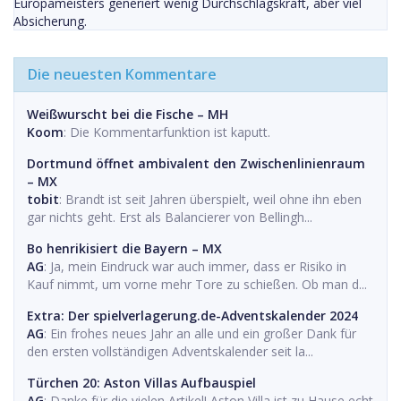
Europameisters generiert wenig Durchschlagskraft, aber viel
Absicherung.
Die neuesten Kommentare
Weißwurscht bei die Fische – MH
Koom
: Die Kommentarfunktion ist kaputt.
Dortmund öffnet ambivalent den Zwischenlinienraum
– MX
tobit
: Brandt ist seit Jahren überspielt, weil ohne ihn eben
gar nichts geht. Erst als Balancierer von Bellingh...
Bo henrikisiert die Bayern – MX
AG
: Ja, mein Eindruck war auch immer, dass er Risiko in
Kauf nimmt, um vorne mehr Tore zu schießen. Ob man d...
Extra: Der spielverlagerung.de-Adventskalender 2024
AG
: Ein frohes neues Jahr an alle und ein großer Dank für
den ersten vollständigen Adventskalender seit la...
Türchen 20: Aston Villas Aufbauspiel
AG
: Danke für die vielen Artikel! Aston Villa ist zu Hause echt