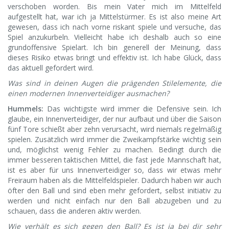
verschoben worden. Bis mein Vater mich im Mittelfeld
aufgestellt hat, war ich ja Mittelstürmer. Es ist also meine Art
gewesen, dass ich nach vorne riskant spiele und versuche, das
Spiel anzukurbeln. Vielleicht habe ich deshalb auch so eine
grundoffensive Spielart. Ich bin generell der Meinung, dass
dieses Risiko etwas bringt und effektiv ist. Ich habe Glück, dass
das aktuell gefordert wird.
Was sind in deinen Augen die prägenden Stilelemente, die
einen modernen Innenverteidiger ausmachen?
Hummels:
Das wichtigste wird immer die Defensive sein. Ich
glaube, ein Innenverteidiger, der nur aufbaut und über die Saison
fünf Tore schießt aber zehn verursacht, wird niemals regelmäßig
spielen. Zusätzlich wird immer die Zweikampfstärke wichtig sein
und, möglichst wenig Fehler zu machen. Bedingt durch die
immer besseren taktischen Mittel, die fast jede Mannschaft hat,
ist es aber für uns Innenverteidiger so, dass wir etwas mehr
Freiraum haben als die Mittelfeldspieler. Dadurch haben wir auch
öfter den Ball und sind eben mehr gefordert, selbst initiativ zu
werden und nicht einfach nur den Ball abzugeben und zu
schauen, dass die anderen aktiv werden.
Wie verhält es sich gegen den Ball? Es ist ja bei dir sehr