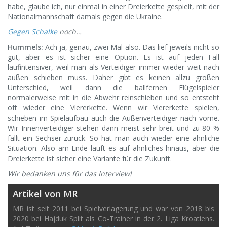
habe, glaube ich, nur einmal in einer Dreierkette gespielt, mit der
Nationalmannschaft damals gegen die Ukraine.
Gegen Schalke
noch…
Hummels:
Ach ja, genau, zwei Mal also. Das lief jeweils nicht so
gut, aber es ist sicher eine Option. Es ist auf jeden Fall
laufintensiver, weil man als Verteidiger immer wieder weit nach
außen schieben muss. Daher gibt es keinen allzu großen
Unterschied, weil dann die ballfernen Flügelspieler
normalerweise mit in die Abwehr reinschieben und so entsteht
oft wieder eine Viererkette. Wenn wir Viererkette spielen,
schieben im Spielaufbau auch die Außenverteidiger nach vorne.
Wir Innenverteidiger stehen dann meist sehr breit und zu 80 %
fällt ein Sechser zurück. So hat man auch wieder eine ähnliche
Situation. Also am Ende läuft es auf ähnliches hinaus, aber die
Dreierkette ist sicher eine Variante für die Zukunft.
Wir bedanken uns für das Interview!
Artikel von MR
MR ist seit 2011 bei Spielverlagerung und war von 2018 bis
2020 bei Hajduk Split als Co-Trainer in der 2. Liga Kroatiens.