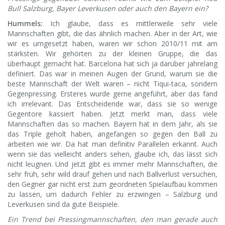
Bull Salzburg, Bayer Leverkusen oder auch den Bayern ein?
Hummels:
Ich glaube, dass es mittlerweile sehr viele
Mannschaften gibt, die das ähnlich machen. Aber in der Art, wie
wir es umgesetzt haben, waren wir schon 2010/11 mit am
stärksten. Wir gehörten zu der kleinen Gruppe, die das
überhaupt gemacht hat. Barcelona hat sich ja darüber jahrelang
definiert. Das war in meinen Augen der Grund, warum sie die
beste Mannschaft der Welt waren – nicht Tiqui-taca, sondern
Gegenpressing. Ersteres wurde gerne angeführt, aber das fand
ich irrelevant. Das Entscheidende war, dass sie so wenige
Gegentore kassiert haben. Jetzt merkt man, dass viele
Mannschaften das so machen. Bayern hat in dem Jahr, als sie
das Triple geholt haben, angefangen so gegen den Ball zu
arbeiten wie wir. Da hat man definitiv Parallelen erkannt. Auch
wenn sie das vielleicht anders sehen, glaube ich, das lässt sich
nicht leugnen. Und jetzt gibt es immer mehr Mannschaften, die
sehr früh, sehr wild drauf gehen und nach Ballverlust versuchen,
den Gegner gar nicht erst zum geordneten Spielaufbau kommen
zu lassen, um dadurch Fehler zu erzwingen – Salzburg und
Leverkusen sind da gute Beispiele.
Ein Trend bei Pressingmannschaften, den man gerade auch