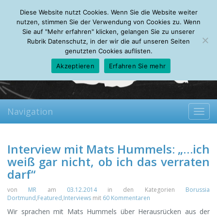
Thursday, 06.08.2026
Diese Website nutzt Cookies. Wenn Sie die Website weiter
Mein Account
About
Autoren
Leseempfehlungen
FAQ
nutzen, stimmen Sie der Verwendung von Cookies zu. Wenn
Sie auf "Mehr erfahren" klicken, gelangen Sie zu unserer
Rubrik Datenschutz, in der wir die auf unseren Seiten
genutzten Cookies auflisten.
Akzeptieren
Erfahren Sie mehr
Navigation
Toggl
navig
Interview mit Mats Hummels: „…ich
weiß gar nicht, ob ich das verraten
darf“
von
MR
am
03.12.2014
in den Kategorien
Borussia
Dortmund
,
Featured
,
Interviews
mit
60 Kommentaren
Wir sprachen mit Mats Hummels über Herausrücken aus der