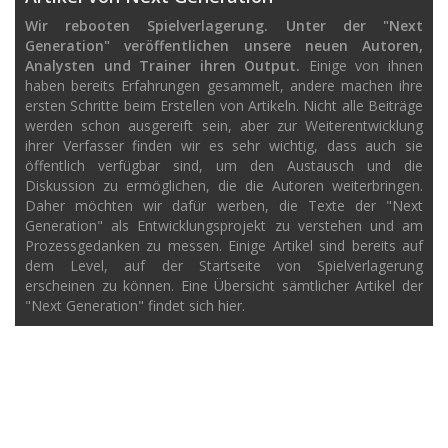
Wir rebooten Spielverlagerung. Unter der "Next
Generation" veröffentlichen unsere neuen Autoren,
Analysten und Trainer ihren Output.
Einige von ihnen
haben bereits Erfahrungen gesammelt, andere machen ihre
ersten Schritte beim Erstellen von Artikeln. Nicht alle Beiträge
werden schon ausgereift sein, aber zur Weiterentwicklung
ihrer Verfasser finden wir es sehr wichtig, dass auch sie
öffentlich verfügbar sind, um den Austausch und die
Diskussion zu ermöglichen, die die Autoren weiterbringen.
Daher möchten wir dafür werben, die Texte der "Next
Generation" als Entwicklungsprojekt zu verstehen und am
Prozessgedanken zu messen. Einige Artikel sind bereits auf
dem Level, auf der Startseite von Spielverlagerung
erscheinen zu können. Eine Übersicht sämtlicher Artikel der
"Next Generation" findet sich hier.