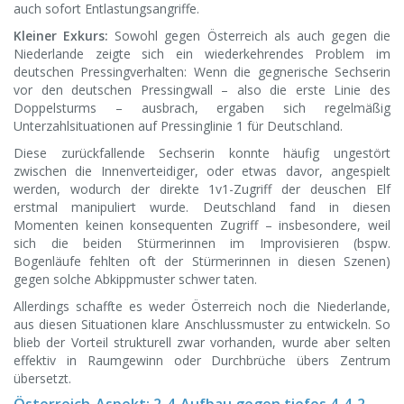
auch sofort Entlastungsangriffe.
Kleiner Exkurs:
Sowohl gegen Österreich als auch gegen die
Niederlande zeigte sich ein wiederkehrendes Problem im
deutschen Pressingverhalten: Wenn die gegnerische Sechserin
vor den deutschen Pressingwall – also die erste Linie des
Doppelsturms – ausbrach, ergaben sich regelmäßig
Unterzahlsituationen auf Pressinglinie 1 für Deutschland.
Diese zurückfallende Sechserin konnte häufig ungestört
zwischen die Innenverteidiger, oder etwas davor, angespielt
werden, wodurch der direkte 1v1-Zugriff der deuschen Elf
erstmal manipuliert wurde. Deutschland fand in diesen
Momenten keinen konsequenten Zugriff – insbesondere, weil
sich die beiden Stürmerinnen im Improvisieren (bspw.
Bogenläufe fehlten oft der Stürmerinnen in diesen Szenen)
gegen solche Abkippmuster schwer taten.
Allerdings schaffte es weder Österreich noch die Niederlande,
aus diesen Situationen klare Anschlussmuster zu entwickeln. So
blieb der Vorteil strukturell zwar vorhanden, wurde aber selten
effektiv in Raumgewinn oder Durchbrüche übers Zentrum
übersetzt.
Österreich-Aspekt: 2-4-Aufbau gegen tiefes 4-4-2