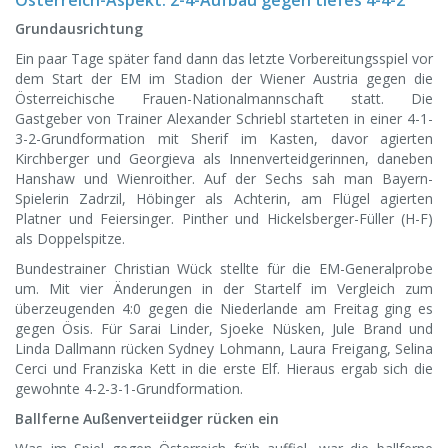
Grundausrichtung
Ein paar Tage später fand dann das letzte Vorbereitungsspiel vor
dem Start der EM im Stadion der Wiener Austria gegen die
Österreichische Frauen-Nationalmannschaft statt. Die
Gastgeber von Trainer Alexander Schriebl starteten in einer 4-1-
3-2-Grundformation mit Sherif im Kasten, davor agierten
Kirchberger und Georgieva als Innenverteidgerinnen, daneben
Hanshaw und Wienroither. Auf der Sechs sah man Bayern-
Spielerin Zadrzil, Höbinger als Achterin, am Flügel agierten
Platner und Feiersinger. Pinther und Hickelsberger-Füller (H-F)
als Doppelspitze.
Bundestrainer Christian Wück stellte für die EM-Generalprobe
um. Mit vier Änderungen in der Startelf im Vergleich zum
überzeugenden 4:0 gegen die Niederlande am Freitag ging es
gegen Ösis. Für Sarai Linder, Sjoeke Nüsken, Jule Brand und
Linda Dallmann rücken Sydney Lohmann, Laura Freigang, Selina
Cerci und Franziska Kett in die erste Elf. Hieraus ergab sich die
gewohnte 4-2-3-1-Grundformation.
Ballferne Außenverteiidger rücken ein