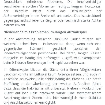
Deutschland erhebliche Probleme. Die Innenverteidiger
verschieben in solchen Momenten häufig zu langsam horizontal,
der Halbraum bleibt durch das Herausrücken der
Außenverteidiger in die Breite oft unbesetzt. Das ist strukturell
gegen gut nachschiebende Gegner oder technisch starke Achter
extrem riskant.
Niederlande mit Problemen im langen Aufbauspiel
In der Abstimmung zwischen Bühl und Linder zeigten sich
weiterhin Schwächen – insbesondere dann, wenn sich eine
gegnerische Stürmerin geschickt zwischen den
Innenverteidigerinnen positionierte. Bei tiefen, langen Pässen
mangelte es häufig am sofortigen Zugriff, wie exemplarisch
beim 0:1 durch Beerensteyn im Hinspiel zu sehen war.
Im Offensivspiel blieben die Gäste unter ihren Möglichkeiten.
Leuchter konnte im Luftspiel kaum Akzente setzen, und auch im
Anschluss an zweite Bälle fehlte häufig die Präsenz. Die breite
Staffelung in der Überladung der zweiten Aufbaulinie führte
dazu, dass die Halbräume oft unbesetzt blieben – wodurch der
Zugriff auf lose Bälle erschwert wurde. Eine systematischere
Besetzung dieser Zonen hätte hier womöglich mehr Stabilität
und Anschlussaktionen ermöglicht.