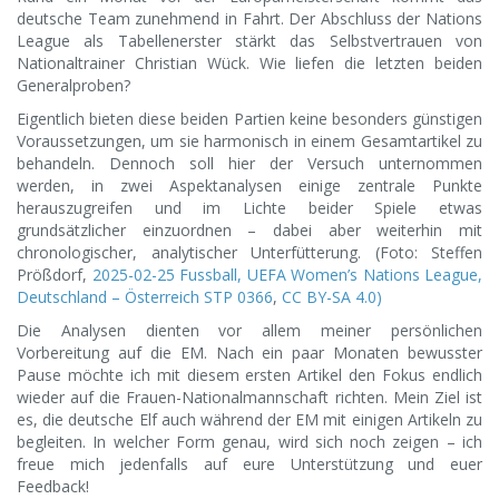
deutsche Team zunehmend in Fahrt. Der Abschluss der Nations
League als Tabellenerster stärkt das Selbstvertrauen von
Nationaltrainer Christian Wück. Wie liefen die letzten beiden
Generalproben?
Eigentlich bieten diese beiden Partien keine besonders günstigen
Voraussetzungen, um sie harmonisch in einem Gesamtartikel zu
behandeln. Dennoch soll hier der Versuch unternommen
werden, in zwei Aspektanalysen einige zentrale Punkte
herauszugreifen und im Lichte beider Spiele etwas
grundsätzlicher einzuordnen – dabei aber weiterhin mit
chronologischer, analytischer Unterfütterung. (Foto: Steffen
Prößdorf,
2025-02-25 Fussball, UEFA Women’s Nations League,
Deutschland – Österreich STP 0366
,
CC BY-SA 4.0)
Die Analysen dienten vor allem meiner persönlichen
Vorbereitung auf die EM. Nach ein paar Monaten bewusster
Pause möchte ich mit diesem ersten Artikel den Fokus endlich
wieder auf die Frauen-Nationalmannschaft richten. Mein Ziel ist
es, die deutsche Elf auch während der EM mit einigen Artikeln zu
begleiten. In welcher Form genau, wird sich noch zeigen – ich
freue mich jedenfalls auf eure Unterstützung und euer
Feedback!