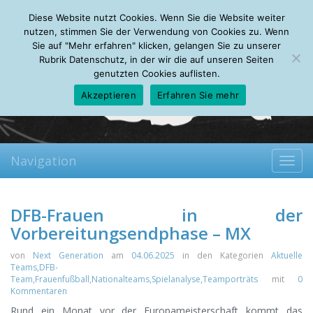
Thursday, 06.08.2026
Diese Website nutzt Cookies. Wenn Sie die Website weiter
Mein Account
About
Autoren
Leseempfehlungen
FAQ
nutzen, stimmen Sie der Verwendung von Cookies zu. Wenn
Sie auf "Mehr erfahren" klicken, gelangen Sie zu unserer
Rubrik Datenschutz, in der wir die auf unseren Seiten
genutzten Cookies auflisten.
Akzeptieren
Erfahren Sie mehr
Navigation
Toggl
navig
DFB-Frauen in der
Vorbereitungsendphase – MX
von
Next Generation
am
04.06.2025
in den Kategorien
Aktuelle
Teams
,
DFB-
Team
,
Frauenfußball
,
Nationalteams
,
Spielanalyse
,
Teamporträts
mit
0
Kommentaren
Rund ein Monat vor der Europameisterschaft kommt das