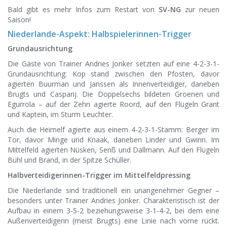
Bald gibt es mehr Infos zum Restart von
SV-NG
zur neuen
Saison!
Niederlande-Aspekt: Halbspielerinnen-Trigger
Grundausrichtung
Die Gäste von Trainer Andries Jonker setzten auf eine 4-2-3-1-
Grundausrichtung: Kop stand zwischen den Pfosten, davor
agierten Buurman und Janssen als Innenverteidiger, daneben
Brugts und Casparij. Die Doppelsechs bildeten Groenen und
Egurrola – auf der Zehn agierte Roord, auf den Flügeln Grant
und Kaptein, im Sturm Leuchter.
Auch die Heimelf agierte aus einem 4-2-3-1-Stamm: Berger im
Tor, davor Minge und Knaak, daneben Linder und Gwinn. Im
Mittelfeld agierten Nüsken, Senß und Dallmann. Auf den Flügeln
Bühl und Brand, in der Spitze Schüller.
Halbverteidigerinnen-Trigger im Mittelfeldpressing
Die Niederlande sind traditionell ein unangenehmer Gegner –
besonders unter Trainer Andries Jonker. Charakteristisch ist der
Aufbau in einem 3-5-2 beziehungsweise 3-1-4-2, bei dem eine
Außenverteidigerin (meist Brugts) eine Linie nach vorne rückt.