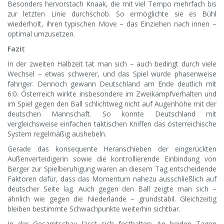
Besonders hervorstach Knaak, die mit viel Tempo mehrfach bis
zur letzten Linie durchschob. So ermöglichte sie es Bühl
wiederholt, ihren typischen Move – das Einziehen nach innen –
optimal umzusetzen.
Fazit
In der zweiten Halbzeit tat man sich – auch bedingt durch viele
Wechsel – etwas schwerer, und das Spiel wurde phasenweise
fahriger. Dennoch gewann Deutschland am Ende deutlich mit
6:0. Österreich wirkte insbesondere im Zweikampfverhalten und
im Spiel gegen den Ball schlichtweg nicht auf Augenhöhe mit der
deutschen Mannschaft. So konnte Deutschland mit
vergleichsweise einfachen taktischen Kniffen das österreichische
System regelmäßig aushebeln.
Gerade das konsequente Heranschieben der eingerückten
Außenverteidigerin sowie die kontrollierende Einbindung von
Berger zur Spielberuhigung waren an diesem Tag entscheidende
Faktoren dafür, dass das Momentum nahezu ausschließlich auf
deutscher Seite lag. Auch gegen den Ball zeigte man sich –
ähnlich wie gegen die Niederlande – grundstabil. Gleichzeitig
bleiben bestimmte Schwachpunkte weiterhin sichtbar.
In der Gesamtschau lässt sich festhalten: An beiden Tagen