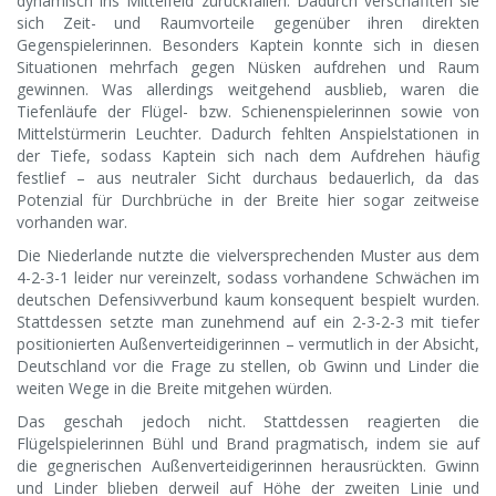
dynamisch ins Mittelfeld zurückfallen. Dadurch verschafften sie
sich Zeit- und Raumvorteile gegenüber ihren direkten
Gegenspielerinnen. Besonders Kaptein konnte sich in diesen
Situationen mehrfach gegen Nüsken aufdrehen und Raum
gewinnen. Was allerdings weitgehend ausblieb, waren die
Tiefenläufe der Flügel- bzw. Schienenspielerinnen sowie von
Mittelstürmerin Leuchter. Dadurch fehlten Anspielstationen in
der Tiefe, sodass Kaptein sich nach dem Aufdrehen häufig
festlief – aus neutraler Sicht durchaus bedauerlich, da das
Potenzial für Durchbrüche in der Breite hier sogar zeitweise
vorhanden war.
Die Niederlande nutzte die vielversprechenden Muster aus dem
4-2-3-1 leider nur vereinzelt, sodass vorhandene Schwächen im
deutschen Defensivverbund kaum konsequent bespielt wurden.
Stattdessen setzte man zunehmend auf ein 2-3-2-3 mit tiefer
positionierten Außenverteidigerinnen – vermutlich in der Absicht,
Deutschland vor die Frage zu stellen, ob Gwinn und Linder die
weiten Wege in die Breite mitgehen würden.
Das geschah jedoch nicht. Stattdessen reagierten die
Flügelspielerinnen Bühl und Brand pragmatisch, indem sie auf
die gegnerischen Außenverteidigerinnen herausrückten. Gwinn
und Linder blieben derweil auf Höhe der zweiten Linie und