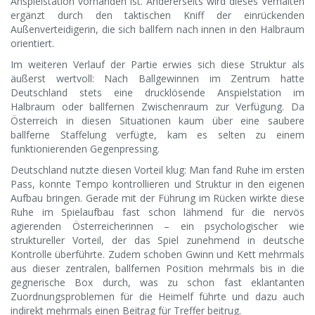
Anspielstation vorhanden ist. Andererseits wird dieses Verhalten
ergänzt durch den taktischen Kniff der einrückenden
Außenverteidigerin, die sich ballfern nach innen in den Halbraum
orientiert.
Im weiteren Verlauf der Partie erwies sich diese Struktur als
äußerst wertvoll: Nach Ballgewinnen im Zentrum hatte
Deutschland stets eine drucklösende Anspielstation im
Halbraum oder ballfernen Zwischenraum zur Verfügung. Da
Österreich in diesen Situationen kaum über eine saubere
ballferne Staffelung verfügte, kam es selten zu einem
funktionierenden Gegenpressing.
Deutschland nutzte diesen Vorteil klug: Man fand Ruhe im ersten
Pass, konnte Tempo kontrollieren und Struktur in den eigenen
Aufbau bringen. Gerade mit der Führung im Rücken wirkte diese
Ruhe im Spielaufbau fast schon lähmend für die nervös
agierenden Österreicherinnen – ein psychologischer wie
struktureller Vorteil, der das Spiel zunehmend in deutsche
Kontrolle überführte. Zudem schoben Gwinn und Kett mehrmals
aus dieser zentralen, ballfernen Position mehrmals bis in die
gegnerische Box durch, was zu schon fast eklantanten
Zuordnungsproblemen für die Heimelf führte und dazu auch
indirekt mehrmals einen Beitrag für Treffer beitrug.