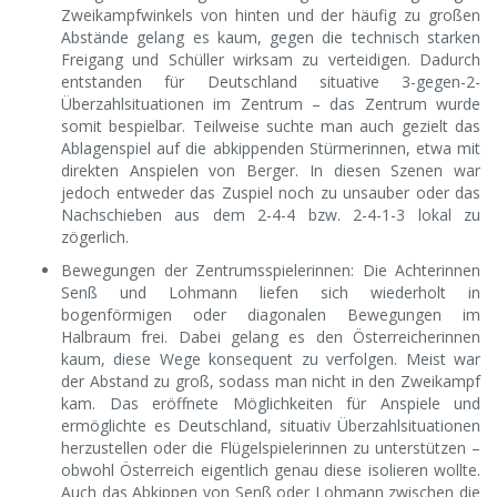
Zweikampfwinkels von hinten und der häufig zu großen
Abstände gelang es kaum, gegen die technisch starken
Freigang und Schüller wirksam zu verteidigen. Dadurch
entstanden für Deutschland situative 3-gegen-2-
Überzahlsituationen im Zentrum – das Zentrum wurde
somit bespielbar. Teilweise suchte man auch gezielt das
Ablagenspiel auf die abkippenden Stürmerinnen, etwa mit
direkten Anspielen von Berger. In diesen Szenen war
jedoch entweder das Zuspiel noch zu unsauber oder das
Nachschieben aus dem 2-4-4 bzw. 2-4-1-3 lokal zu
zögerlich.
Bewegungen der Zentrumsspielerinnen: Die Achterinnen
Senß und Lohmann liefen sich wiederholt in
bogenförmigen oder diagonalen Bewegungen im
Halbraum frei. Dabei gelang es den Österreicherinnen
kaum, diese Wege konsequent zu verfolgen. Meist war
der Abstand zu groß, sodass man nicht in den Zweikampf
kam. Das eröffnete Möglichkeiten für Anspiele und
ermöglichte es Deutschland, situativ Überzahlsituationen
herzustellen oder die Flügelspielerinnen zu unterstützen –
obwohl Österreich eigentlich genau diese isolieren wollte.
Auch das Abkippen von Senß oder Lohmann zwischen die