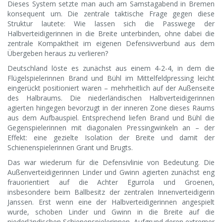
Dieses System setzte man auch am Samstagabend in Bremen
konsequent um. Die zentrale taktische Frage gegen diese
Struktur lautete: Wie lassen sich die Passwege der
Halbverteidigerinnen in die Breite unterbinden, ohne dabei die
zentrale Kompaktheit im eigenen Defensivverbund aus dem
Übergeben heraus zu verlieren?
Deutschland löste es zunächst aus einem 4-2-4, in dem die
Flügelspielerinnen Brand und Bühl im Mittelfeldpressing leicht
eingerückt positioniert waren – mehrheitlich auf der Außenseite
des Halbraums. Die niederländischen Halbverteidigerinnen
agierten hingegen bevorzugt in der inneren Zone dieses Raums
aus dem Aufbauspiel. Entsprechend liefen Brand und Bühl die
Gegenspielerinnen mit diagonalen Pressingwinkeln an – der
Effekt: eine gezielte Isolation der Breite und damit der
Schienenspielerinnen Grant und Brugts.
Das war wiederum für die Defensivlinie von Bedeutung. Die
Außenverteidigerinnen Linder und Gwinn agierten zunächst eng
frauorientiert auf die Achter Egurrola und Groenen,
insbesondere beim Ballbesitz der zentralen Innenverteidigerin
Janssen. Erst wenn eine der Halbverteidigerinnen angespielt
wurde, schoben Linder und Gwinn in die Breite auf die
niederländischen Schienenspielerinnen. Aufgrund deren extremer