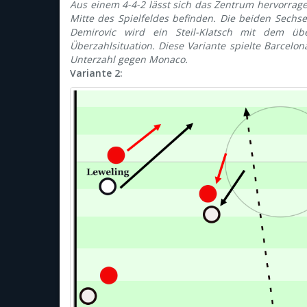
Aus einem 4-4-2 lässt sich das Zentrum hervorrage
Mitte des Spielfeldes befinden. Die beiden Sechs
Demirovic wird ein Steil-Klatsch mit dem übe
Überzahlsituation. Diese Variante spielte Barcelo
Unterzahl gegen Monaco.
Variante 2: