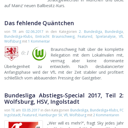
auf Mainz‘ neuen Ballbesitz-Kurs.
Das fehlende Quäntchen
von
TR
am
02.06.2017
in den Kategorien
2. Bundesliga
,
Bundesliga
,
Bundesliga-Klubs
,
Eintracht Braunschweig
,
Featured
,
Spielanalyse
,
VfL
Wolfsburg
mit
1 Kommentar
Braunschweig hält über die komplette
0:1
Relegation mit dem Lokalrivalen mit,
vermag aber keine dominante
Überlegenheit zu entwickeln. Nach desbalancierter
Anfangsphase wird der VfL mit der Zeit stabiler und profitiert
schließlich vom abbauenden Pressing der Gastgeber.
Bundesliga Abstiegs-Special 2017, Teil 2:
Wolfsburg, HSV, Ingolstadt
von
TE
am
03.05.2017
in den Kategorien
Bundesliga
,
Bundesliga-Klubs
,
FC
Ingolstadt
,
Featured
,
Hamburger SV
,
VfL Wolfsburg
mit
2 Kommentaren
„Wer will es mehr?“, fragt Sky jedes Jahr