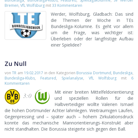
Bundesliga
,
Bundesliga-Klubs
,
Featured
,
Spieltagskolumne
,
SV Werder
Bremen
,
VfL Wolfsburg
mit
33 Kommentaren
Werder, Wolfsburg, Gladbach: Das sind
die Themen der Woche in TEs
Bundesliga-Kolumne. Es geht vor allem
um die Frage, was wichtiger ist:
Überleben oder der langfristige Aufbau
einer Spielidee?
Zu Null
von
TR
am
19.02.2017
in den Kategorien
Borussia Dortmund
,
Bundesliga
,
Bundesliga-Klubs
,
Featured
,
Spielanalyse
,
VfL Wolfsburg
mit
6
Kommentaren
Mit einer breiten Mittelfeldorientierung
3:0
und speziellen Rollen für die
Halbverteidiger wollte Valerien Ismael
die hohen Dortmunder Achter lahmlegen. Weiträumigen Läufen,
Gegenpressing und – später auch – hohem Zirkulationsdruck
konnte das mechanische Mannorientierungs-Konstrukt aber
nicht standhalten. Die Borussia steigerte sich gegen den Ball.