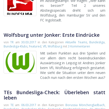
im Abstiegskampf. Wir fragen: „Wer kann
es besser?“ Teil 2 unseres
Abstiegsspecials dreht sich um
Wolfsburg, den Hamburger SV und den
FC Ingolstadt.
Wolfsburg unter Jonker: Erste Eindrücke
von
TR
am
30.03.2017
in den Kategorien
Aktuelle Teams
,
Bundesliga
,
Bundesliga-Klubs
,
Featured
,
VfL Wolfsburg
mit
3 Kommentaren
Mit sieben Punkten aus drei Spielen und
vor allem dem recht beeindruckenden
Auswärtssieg in Leipzig ist Andries Jonker
beim VfL Wolfsburg erfolgreich gestartet.
Wie sieht die Situation unter dem neuen
Coach nun nach den ersten Wochen aus?
TEs Bundesliga-Check: Überleben statt
leben
von
TE
am
06.03.2017
in den Kategorien
Borussia Mönchengladbach
,