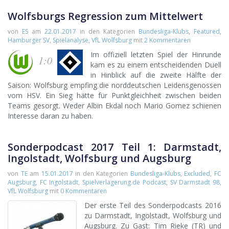
Wolfsburgs Regression zum Mittelwert
von
ES
am
22.01.2017
in den Kategorien
Bundesliga-Klubs
,
Featured
,
Hamburger SV
,
Spielanalyse
,
VfL Wolfsburg
mit
2 Kommentaren
Im offiziell letzten Spiel der Hinrunde
1:0
kam es zu einem entscheidenden Duell
in Hinblick auf die zweite Hälfte der
Saison: Wolfsburg empfing die norddeutschen Leidensgenossen
vom HSV. Ein Sieg hätte für Punktgleichheit zwischen beiden
Teams gesorgt. Weder Albin Ekdal noch Mario Gomez schienen
Interesse daran zu haben.
Sonderpodcast 2017 Teil 1: Darmstadt,
Ingolstadt, Wolfsburg und Augsburg
von
TE
am
15.01.2017
in den Kategorien
Bundesliga-Klubs
,
Excluded
,
FC
Augsburg
,
FC Ingolstadt
,
Spielverlagerung.de Podcast
,
SV Darmstadt 98
,
VfL Wolfsburg
mit
0 Kommentaren
Der erste Teil des Sonderpodcasts 2016
zu Darmstadt, Ingolstadt, Wolfsburg und
Augsburg. Zu Gast: Tim Rieke (TR) und