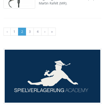
Martin Rafelt (MR).
‹
1
2
3
4
›
»