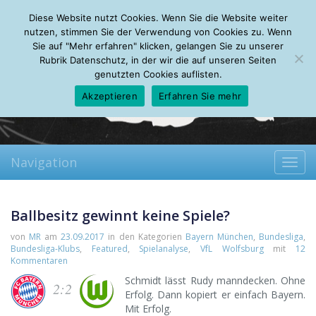
Friday, 07.08.2026
Diese Website nutzt Cookies. Wenn Sie die Website weiter
Mein Account
About
Autoren
Leseempfehlungen
FAQ
nutzen, stimmen Sie der Verwendung von Cookies zu. Wenn
Sie auf "Mehr erfahren" klicken, gelangen Sie zu unserer
Rubrik Datenschutz, in der wir die auf unseren Seiten
genutzten Cookies auflisten.
Akzeptieren
Erfahren Sie mehr
Navigation
Toggl
navig
Ballbesitz gewinnt keine Spiele?
von
MR
am
23.09.2017
in den Kategorien
Bayern München
,
Bundesliga
,
Bundesliga-Klubs
,
Featured
,
Spielanalyse
,
VfL Wolfsburg
mit
12
Kommentaren
Schmidt lässt Rudy manndecken. Ohne
2:2
Erfolg. Dann kopiert er einfach Bayern.
Mit Erfolg.