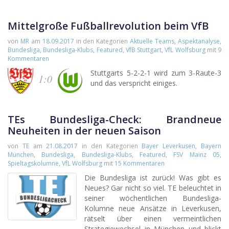
Mittelgroße Fußballrevolution beim VfB
von
MR
am
18.09.2017
in den Kategorien
Aktuelle Teams
,
Aspektanalyse
,
Bundesliga
,
Bundesliga-Klubs
,
Featured
,
VfB Stuttgart
,
VfL Wolfsburg
mit
9
Kommentaren
Stuttgarts 5-2-2-1 wird zum 3-Raute-3
1:0
und das verspricht einiges.
TEs Bundesliga-Check: Brandneue
Neuheiten in der neuen Saison
von
TE
am
21.08.2017
in den Kategorien
Bayer Leverkusen
,
Bayern
München
,
Bundesliga
,
Bundesliga-Klubs
,
Featured
,
FSV Mainz 05
,
Spieltagskolumne
,
VfL Wolfsburg
mit
15 Kommentaren
Die Bundesliga ist zurück! Was gibt es
Neues? Gar nicht so viel. TE beleuchtet in
seiner wöchentlichen Bundesliga-
Kolumne neue Ansätze in Leverkusen,
rätselt über einen vermeintlichen
Strategiewechsel in München und blickt