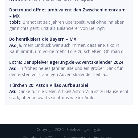
Dortmund öffnet ambivalent den Zwischenlinienraum
– MX
tobit
: Brandt ist seit Jahren überspielt, weil ohne ihn eben
gar nichts geht. Erst als Balancierer von Bellingh...
Bo henrikisiert die Bayern – MX
AG
: Ja, mein Eindruck war auch immer, dass er Risiko in
Kauf nimmt, um vorne mehr Tore zu schießen. Ob man d...
Extra: Der spielverlagerung.de-Adventskalender 2024
AG
: Ein frohes neues Jahr an alle und ein großer Dank für
den ersten vollständigen Adventskalender seit la...
Türchen 20: Aston Villas Aufbauspiel
AG
: Danke für die vielen Artikel! Aston Villa ist zu Hause echt
stark, aber auswärts sieht das wie im Artik...
Copyright 2026 - Spielverlagerung.de
Kontakt
·
AGBs
·
Datenschutz
·
Impressum