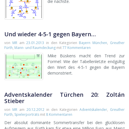
die nächste.
Und wieder 4-5-1 gegen Bayern…
von
MR
am
23.01.2013
in den Kategorien
Bayern München
,
Greuther
Fürth
,
Mann- und Raumdeckung
mit
77 Kommentaren
Mike Büskens macht den Trend zur
Formel: Wie der Tabellenletzte endgültig
den Wert des 4-5-1 gegen die Bayern
demonstriert.
Adventskalender Türchen 20: Zoltán
Stieber
von
MR
am
20.12.2012
in den Kategorien
Adventskalender
,
Greuther
Fürth
,
Spielerporträts
mit
8 Kommentaren
Der absolut dominante Sommertransfer bei den glücklosen
Aufsteigern aus Fürth kam für etwa eine Million Euro aus Mainz