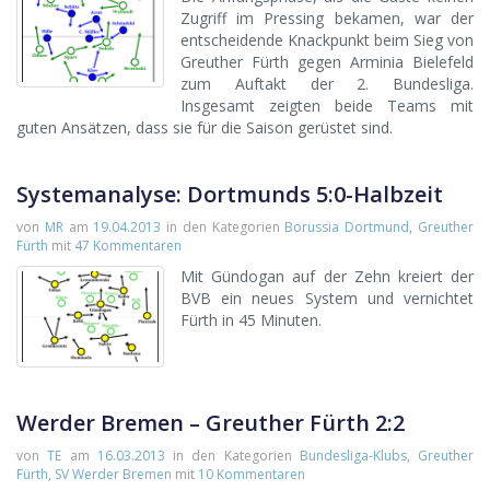
Zugriff im Pressing bekamen, war der
entscheidende Knackpunkt beim Sieg von
Greuther Fürth gegen Arminia Bielefeld
zum Auftakt der 2. Bundesliga.
Insgesamt zeigten beide Teams mit
guten Ansätzen, dass sie für die Saison gerüstet sind.
Systemanalyse: Dortmunds 5:0-Halbzeit
von
MR
am
19.04.2013
in den Kategorien
Borussia Dortmund
,
Greuther
Fürth
mit
47 Kommentaren
Mit Gündogan auf der Zehn kreiert der
BVB ein neues System und vernichtet
Fürth in 45 Minuten.
Werder Bremen – Greuther Fürth 2:2
von
TE
am
16.03.2013
in den Kategorien
Bundesliga-Klubs
,
Greuther
Fürth
,
SV Werder Bremen
mit
10 Kommentaren