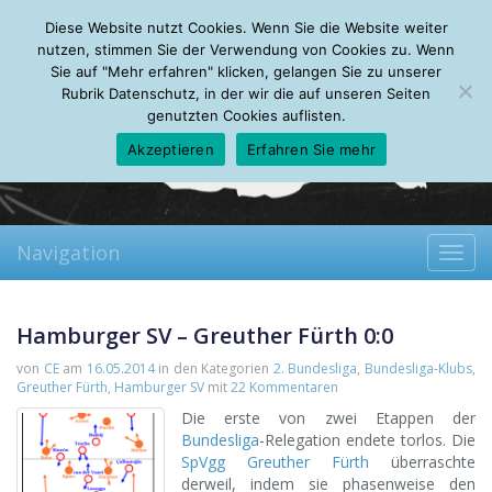
Thursday, 06.08.2026
Diese Website nutzt Cookies. Wenn Sie die Website weiter
Mein Account
About
Autoren
Leseempfehlungen
FAQ
nutzen, stimmen Sie der Verwendung von Cookies zu. Wenn
Sie auf "Mehr erfahren" klicken, gelangen Sie zu unserer
Rubrik Datenschutz, in der wir die auf unseren Seiten
genutzten Cookies auflisten.
Akzeptieren
Erfahren Sie mehr
Navigation
Toggl
navig
Hamburger SV – Greuther Fürth 0:0
von
CE
am
16.05.2014
in den Kategorien
2. Bundesliga
,
Bundesliga-Klubs
,
Greuther Fürth
,
Hamburger SV
mit
22 Kommentaren
Die erste von zwei Etappen der
Bundesliga
-Relegation endete torlos. Die
SpVgg Greuther Fürth
überraschte
derweil, indem sie phasenweise den