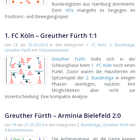
Bundesligisten aus Hamburg dominierte.
Dem
HSV
mangelte es hingegen im
Positions- und Bewegungsspiel.
1. FC Köln – Greuther Fürth 1:1
von
CE
am
25.02.2014
in den Kategorien
1. FC Köln
,
2. Bundesliga
,
Greuther Fürth
mit
10 Kommentaren
Greuther Fürth
holte sich in der
Schlussphase beim
1. FC Köln
noch einen
Punkt. Zuvor waren die Hausherren im
Spitzenspiel der
2. Bundesliga
in einigen
Phasen überlegen, nutzten ihre
Möglichkeiten aber nicht zur
Vorentscheidung. Eine kompakte Analyse.
Greuther Fürth – Arminia Bielefeld 2:0
von
TR
am
21.07.2013
in den Kategorien
2. Bundesliga
,
Greuther Fürth
mit
6 Kommentaren
Die Anfangsphase, als die Gäste keinen