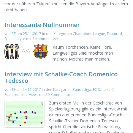
vor der näheren Zukunft müssen die Bayern-Anhänger trotzdem
nicht haben.
Interessante Nullnummer
von
RT
am
25.11.2017
in den Kategorien
Champions League
,
Featured
,
Spielanalyse
mit
3 Kommentaren
Kaum Torchancen. Keine Tore.
0:0
Langweiliges Spiel möchte man
meinen. Möchte man meinen.
Interview mit Schalke-Coach Domenico
Tedesco
von
TE
am
24.11.2017
in den Kategorien
Bundesliga
,
FC Schalke 04
,
Featured
,
Interviews
mit
50 Kommentaren
Zum ersten Mal in der Geschichte von
Spielverlagerung gibt es ein Interview mit
einem amtierenden Bundesliga-Coach.
Schalke-Trainer Domenico Tedesco
spricht über die taktische Entwicklung
seiner Schalker und wie er die Spieler in