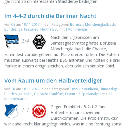
gar nicht so uninteressanten Stadtderby bedingten.
Im 4-4-2 durch die Berliner Nacht
von
CE
am
19.11.2017
in den Kategorien
Borussia Mönchengladbach
,
Bundesliga
,
Featured
,
Hertha BSC
mit
1 Kommentar
Nach den Ergebnissen am
2:4
Samstagnachmittag hatte Borussia
Mönchengladbach die Chance,
zumindest vorübergehend auf Platz drei zu rücken. Die Fohlen
mussten auswärts bei Hertha BSC antreten und holten die drei
Punkte in einem ereignisreichen, aber taktisch simplen Spiel.
Vom Raum um den Halbverteidiger
von
TR
am
18.11.2017
in den Kategorien
1899 Hoffenheim
,
Bundesliga
,
Bundesliga-Klubs
,
Eintracht Frankfurt
,
Featured
,
Spielanalyse
mit
12
Kommentaren
Gegen Frankfurts 5-2-1-2 fand
1:1
Hoffenheim nur schwer ein
Durchkommen. Die Problemstruktur
war dabei recht klar angelegt. Vieles, was in eine Richtung sonst