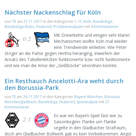
Nächster Nackenschlag für Köln
von
TR
am
27.11.2017
in den Kategorien
1. FC Köln
,
Bundesliga
,
Bundesliga-Klubs
,
Featured
,
Problemanalysen
mit
4 Kommentaren
Mit Dreierkette und einigen sehr klaren
0:2
Mechanismen wollte Köln mal wieder
eine Trendwende einleiten. Wie Peter
Stöger an die Partie gegen Hertha heranging, inwiefern der
Ansatz des Tabellenletzten funktionierte bzw. nicht funktionierte
und wie man die Krise der „Geißböcke“ einordnen könnte.
Ein Resthauch Ancelotti-Ära weht durch
den Borussia-Park
von
TE
am
26.11.2017
in den Kategorien
Bayern München
,
Borussia
Mönchengladbach
,
Bundesliga
,
Featured
,
Spielanalyse
mit
27
Kommentaren
Es war ein Bayern-Spiel fast wie zu
2:1
Saisonbeginn: Flanke um Flanke
segelte in den Gladbacher Strafraum,
doch am Gladbacher Bollwerk gab es kein Vorbeikommen. Angst