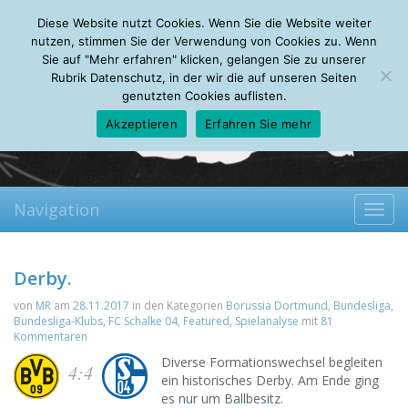
Friday, 07.08.2026
Diese Website nutzt Cookies. Wenn Sie die Website weiter
Mein Account
About
Autoren
Leseempfehlungen
FAQ
nutzen, stimmen Sie der Verwendung von Cookies zu. Wenn
Sie auf "Mehr erfahren" klicken, gelangen Sie zu unserer
Rubrik Datenschutz, in der wir die auf unseren Seiten
genutzten Cookies auflisten.
Akzeptieren
Erfahren Sie mehr
Navigation
Toggl
navig
Derby.
von
MR
am
28.11.2017
in den Kategorien
Borussia Dortmund
,
Bundesliga
,
Bundesliga-Klubs
,
FC Schalke 04
,
Featured
,
Spielanalyse
mit
81
Kommentaren
Diverse Formationswechsel begleiten
4:4
ein historisches Derby. Am Ende ging
es nur um Ballbesitz.