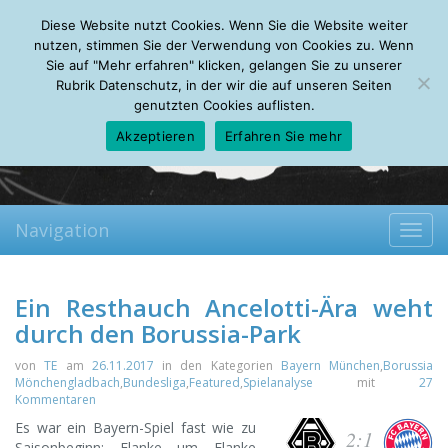
Saturday, 08.08.2026
Diese Website nutzt Cookies. Wenn Sie die Website weiter
Mein Account
About
Autoren
Leseempfehlungen
FAQ
nutzen, stimmen Sie der Verwendung von Cookies zu. Wenn
Sie auf "Mehr erfahren" klicken, gelangen Sie zu unserer
Rubrik Datenschutz, in der wir die auf unseren Seiten
genutzten Cookies auflisten.
Akzeptieren
Erfahren Sie mehr
Navigation
Toggl
navig
Ein Resthauch Ancelotti-Ära weht
durch den Borussia-Park
von
TE
am
26.11.2017
in den Kategorien
Bayern München
,
Borussia
Mönchengladbach
,
Bundesliga
,
Featured
,
Spielanalyse
mit
27
Kommentaren
Es war ein Bayern-Spiel fast wie zu
2:1
Saisonbeginn: Flanke um Flanke