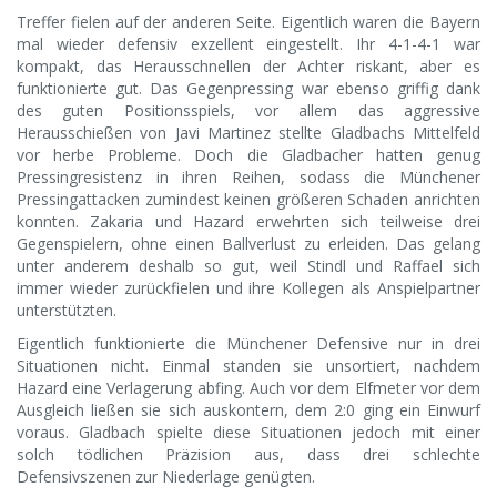
Treffer fielen auf der anderen Seite. Eigentlich waren die Bayern
mal wieder defensiv exzellent eingestellt. Ihr 4-1-4-1 war
kompakt, das Herausschnellen der Achter riskant, aber es
funktionierte gut. Das Gegenpressing war ebenso griffig dank
des guten Positionsspiels, vor allem das aggressive
Herausschießen von Javi Martinez stellte Gladbachs Mittelfeld
vor herbe Probleme. Doch die Gladbacher hatten genug
Pressingresistenz in ihren Reihen, sodass die Münchener
Pressingattacken zumindest keinen größeren Schaden anrichten
konnten. Zakaria und Hazard erwehrten sich teilweise drei
Gegenspielern, ohne einen Ballverlust zu erleiden. Das gelang
unter anderem deshalb so gut, weil Stindl und Raffael sich
immer wieder zurückfielen und ihre Kollegen als Anspielpartner
unterstützten.
Eigentlich funktionierte die Münchener Defensive nur in drei
Situationen nicht. Einmal standen sie unsortiert, nachdem
Hazard eine Verlagerung abfing. Auch vor dem Elfmeter vor dem
Ausgleich ließen sie sich auskontern, dem 2:0 ging ein Einwurf
voraus. Gladbach spielte diese Situationen jedoch mit einer
solch tödlichen Präzision aus, dass drei schlechte
Defensivszenen zur Niederlage genügten.