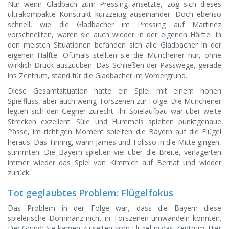
Nur wenn Gladbach zum Pressing ansetzte, zog sich dieses
ultrakompakte Konstrukt kurzzeitig auseinander. Doch ebenso
schnell, wie die Gladbacher im Pressing auf Martinez
vorschnellten, waren sie auch wieder in der eigenen Hälfte. In
den meisten Situationen befanden sich alle Gladbacher in der
eigenen Hälfte. Oftmals stellten sie die Münchener nur, ohne
wirklich Druck auszuüben. Das Schließen der Passwege, gerade
ins Zentrum, stand für die Gladbacher im Vordergrund.
Diese Gesamtsituation hatte ein Spiel mit einem hohen
Spielfluss, aber auch wenig Torszenen zur Folge. Die Münchener
legten sich den Gegner zurecht. Ihr Spielaufbau war über weite
Strecken exzellent: Süle und Hummels spielten punktgenaue
Pässe, im richtigen Moment spielten die Bayern auf die Flügel
heraus. Das Timing, wann James und Tolisso in die Mitte gingen,
stimmten. Die Bayern spielten viel über die Breite, verlagerten
immer wieder das Spiel von Kimmich auf Bernat und wieder
zurück.
Tot geglaubtes Problem: Flügelfokus
Das Problem in der Folge war, dass die Bayern diese
spielerische Dominanz nicht in Torszenen umwandeln konnten.
Der Grund: Sie kamen zu selten vom Flügel in das Zentrum. Hier