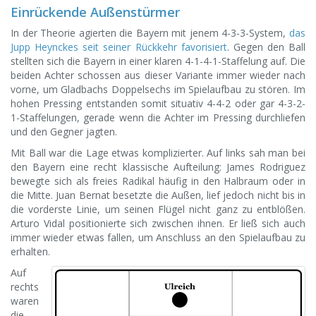
Einrückende Außenstürmer
In der Theorie agierten die Bayern mit jenem 4-3-3-System,
das
Jupp Heynckes seit seiner Rückkehr favorisiert
. Gegen den Ball
stellten sich die Bayern in einer klaren 4-1-4-1-Staffelung auf. Die
beiden Achter schossen aus dieser Variante immer wieder nach
vorne, um Gladbachs Doppelsechs im Spielaufbau zu stören. Im
hohen Pressing entstanden somit situativ 4-4-2 oder gar 4-3-2-
1-Staffelungen, gerade wenn die Achter im Pressing durchliefen
und den Gegner jagten.
Mit Ball war die Lage etwas komplizierter. Auf links sah man bei
den Bayern eine recht klassische Aufteilung: James Rodriguez
bewegte sich als freies Radikal häufig in den Halbraum oder in
die Mitte. Juan Bernat besetzte die Außen, lief jedoch nicht bis in
die vorderste Linie, um seinen Flügel nicht ganz zu entblößen.
Arturo Vidal positionierte sich zwischen ihnen. Er ließ sich auch
immer wieder etwas fallen, um Anschluss an den Spielaufbau zu
erhalten.
Auf
rechts
waren
die