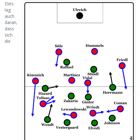
Dies
lag
auch
daran,
dass
sich
die