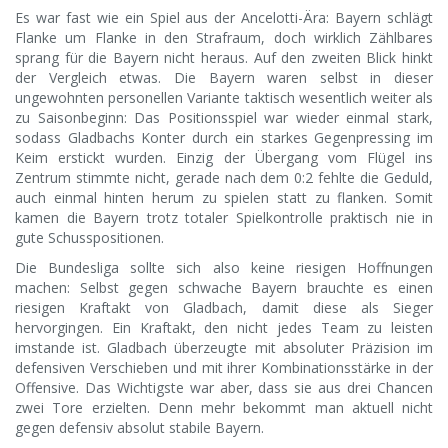
Es war fast wie ein Spiel aus der Ancelotti-Ära: Bayern schlägt
Flanke um Flanke in den Strafraum, doch wirklich Zählbares
sprang für die Bayern nicht heraus. Auf den zweiten Blick hinkt
der Vergleich etwas. Die Bayern waren selbst in dieser
ungewohnten personellen Variante taktisch wesentlich weiter als
zu Saisonbeginn: Das Positionsspiel war wieder einmal stark,
sodass Gladbachs Konter durch ein starkes Gegenpressing im
Keim erstickt wurden. Einzig der Übergang vom Flügel ins
Zentrum stimmte nicht, gerade nach dem 0:2 fehlte die Geduld,
auch einmal hinten herum zu spielen statt zu flanken. Somit
kamen die Bayern trotz totaler Spielkontrolle praktisch nie in
gute Schusspositionen.
Die Bundesliga sollte sich also keine riesigen Hoffnungen
machen: Selbst gegen schwache Bayern brauchte es einen
riesigen Kraftakt von Gladbach, damit diese als Sieger
hervorgingen. Ein Kraftakt, den nicht jedes Team zu leisten
imstande ist. Gladbach überzeugte mit absoluter Präzision im
defensiven Verschieben und mit ihrer Kombinationsstärke in der
Offensive. Das Wichtigste war aber, dass sie aus drei Chancen
zwei Tore erzielten. Denn mehr bekommt man aktuell nicht
gegen defensiv absolut stabile Bayern.