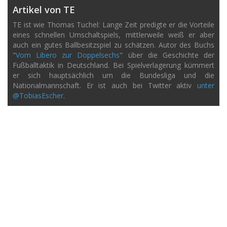
Artikel von TE
TE ist wie Thomas Tuchel: Lange Zeit predigte er die Vorteile
eines schnellen Umschaltspiels, mittlerweile weiß er aber
auch ein gutes Ballbesitzspiel zu schätzen. Autor des Buchs
"
Vom Libero zur Doppelsechs
" über die Geschichte der
Fußballtaktik in Deutschland. Bei Spielverlagerung kümmert
er sich hauptsächlich um die Bundesliga und die
Nationalmannschaft. Er ist auch bei Twitter aktiv
unter
@TobiasEscher
.