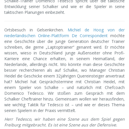
Schalke-Trainer Domenico Tedesco spricht über die taktische
Entwicklung seiner Schalker und wie er die Spieler in seine
taktischen Planungen einbezieht.
Ortsbesuch in Gelsenkirchen.
Michiel de Hoog von der
niederländischen Online-Plattform De Correspondent
möchte
eine Geschichte über die junge Generation deutscher Trainer
schreiben, die gerne „Laptoptrainer“ genannt wird. Er möchte
wissen, wieso in Deutschland junge Außenseiter ohne Profi-
Karriere eine Chance erhalten, in seinem Heimatland, der
Niederlande, allerdings nicht. Wo könnte man diese Geschichte
besser recherchieren als auf Schalke, wo Manager Christian
Heidel die Geschicke einem 32jährigen Quereinsteiger anvertraut
hat? Michiel hat Gesprächstermine mit Christian Heidel, mit
einem Spieler von Schalke – und natürlich mit Chefcoach
Domenico Tedesco. Wir stoßen zum Gespräch mit dem
Schalker Cheftrainer hinzu. Gemeinsam wollen wir herausfinden,
wie wichtig Taktik für Tedesco ist – und wie er dieses Thema
seinen Spielern in der Praxis vermittelt.
Herr Tedesco, wir haben eine Szene aus dem Spiel gegen
Freiburg mitgebracht. Es ist eine Szene aus der Defensive.