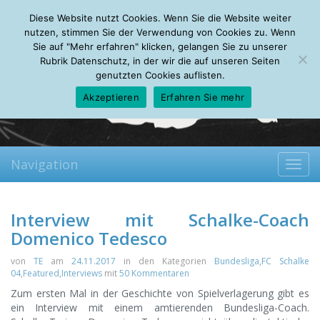
Friday, 07.08.2026
Diese Website nutzt Cookies. Wenn Sie die Website weiter
Mein Account
About
Autoren
Leseempfehlungen
FAQ
nutzen, stimmen Sie der Verwendung von Cookies zu. Wenn
Sie auf "Mehr erfahren" klicken, gelangen Sie zu unserer
Rubrik Datenschutz, in der wir die auf unseren Seiten
genutzten Cookies auflisten.
Akzeptieren
Erfahren Sie mehr
Navigation
Toggl
navig
Interview mit Schalke-Coach
Domenico Tedesco
von
TE
am
24.11.2017
in den Kategorien
Bundesliga
,
FC Schalke
04
,
Featured
,
Interviews
mit
50 Kommentaren
Zum ersten Mal in der Geschichte von Spielverlagerung gibt es
ein Interview mit einem amtierenden Bundesliga-Coach.