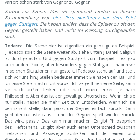
variiert schon stark von Gegner zu Gegner.
Zurück zur Szene: Was wir spannend fanden in diesem
Zusammenhang war
eine Pressekonferenz vor dem Spiel
gegen Stuttgart
. Sie haben erklärt, dass die Spieler zu oft den
Gegner gestellt haben und nicht im Pressing durchgelaufen
sind.
Tedesco
: Die Szene hier ist eigentlich ein ganz gutes Beispiel.
[Tedesco spielt die Szene weiter ab, siehe unten.] Daniel Caligiuri
ist durchgelaufen. Und gegen Stuttgart zum Beispiel – es gab
auch andere Spiele, aber besonders gegen Stuttgart – haben wir
in solchen Situationen nur gestellt. [Tedesco steht auf und stellt
sich vor uns hin.] Stellen bedeutet immer: Sie haben den Ball und
ich lasse Sie einfach nicht vorbei. Ich zeige Ihnen eine Seite, kann
sie nach außen lenken oder nach innen lenken, je nach
Philosophie. Aber das ist der gewaltige Unterschied: Wenn ich sie
nur stelle, haben sie mehr Zeit zum Entscheiden. Wenn ich sie
permanent stelle, dann passt der Gegner einfach zurück. Dann
geht der nächste raus – und der Gegner spielt wieder zurück.
Das wirkt passiv. Das kann man machen. Es gibt Philosophien
des Tiefstehens. Es gibt aber auch einen Unterschied zwischen
Tiefstehen und Passwege schließen auf der einen und
Abwehrpressing auf der anderen Seite. Im Tiefstehen schließe