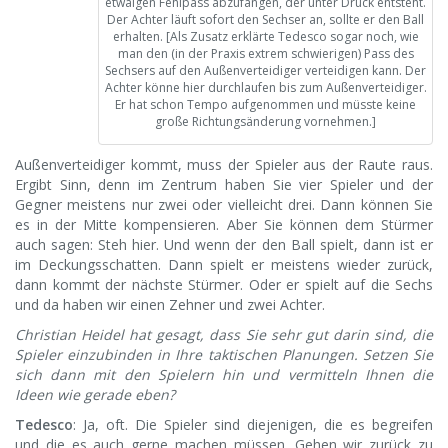
etwaigen Fehlpass abzufangen, der unter Druck entsteht.
Der Achter läuft sofort den Sechser an, sollte er den Ball
erhalten. [Als Zusatz erklärte Tedesco sogar noch, wie
man den (in der Praxis extrem schwierigen) Pass des
Sechsers auf den Außenverteidiger verteidigen kann. Der
Achter könne hier durchlaufen bis zum Außenverteidiger.
Er hat schon Tempo aufgenommen und müsste keine
große Richtungsänderung vornehmen.]
Außenverteidiger kommt, muss der Spieler aus der Raute raus.
Ergibt Sinn, denn im Zentrum haben Sie vier Spieler und der
Gegner meistens nur zwei oder vielleicht drei. Dann können Sie
es in der Mitte kompensieren. Aber Sie können dem Stürmer
auch sagen: Steh hier. Und wenn der den Ball spielt, dann ist er
im Deckungsschatten. Dann spielt er meistens wieder zurück,
dann kommt der nächste Stürmer. Oder er spielt auf die Sechs
und da haben wir einen Zehner und zwei Achter.
Christian Heidel hat gesagt, dass Sie sehr gut darin sind, die
Spieler einzubinden in Ihre taktischen Planungen. Setzen Sie
sich dann mit den Spielern hin und vermitteln Ihnen die
Ideen wie gerade eben?
Tedesco
: Ja, oft. Die Spieler sind diejenigen, die es begreifen
und die es auch gerne machen müssen. Gehen wir zurück zu