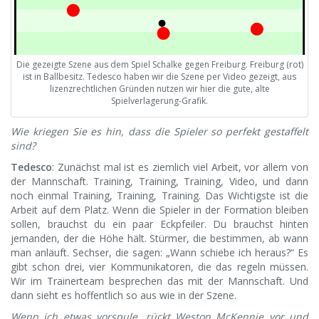
Die gezeigte Szene aus dem Spiel Schalke gegen Freiburg. Freiburg (rot)
ist in Ballbesitz. Tedesco haben wir die Szene per Video gezeigt, aus
lizenzrechtlichen Gründen nutzen wir hier die gute, alte
Spielverlagerung-Grafik.
Wie kriegen Sie es hin, dass die Spieler so perfekt gestaffelt
sind?
Tedesco
: Zunächst mal ist es ziemlich viel Arbeit, vor allem von
der Mannschaft. Training, Training, Training, Video, und dann
noch einmal Training, Training, Training. Das Wichtigste ist die
Arbeit auf dem Platz. Wenn die Spieler in der Formation bleiben
sollen, brauchst du ein paar Eckpfeiler. Du brauchst hinten
jemanden, der die Höhe hält. Stürmer, die bestimmen, ab wann
man anläuft. Sechser, die sagen: „Wann schiebe ich heraus?“ Es
gibt schon drei, vier Kommunikatoren, die das regeln müssen.
Wir im Trainerteam besprechen das mit der Mannschaft. Und
dann sieht es hoffentlich so aus wie in der Szene.
Wenn ich etwas vorspule, rückt Weston McKennie vor und