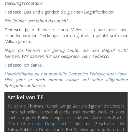
Deckungsschatten?
Tedesco
: Das sind eigentlich die gleichen Begrifflichkeiten.
Die Spieler verstehen das auch?
Tedesco
: Ja, mittlerweile schon. Vieles ist ja auch nicht neu
erfunden worden. Deckungsschatten gibt es ja gefühlt seit einer
Million Jahren.
Naja, da kennen wir genug Leute, die den Begriff nicht
kennen. Wir danken für das Gespräch, Herr Tedesco.
Tedesco
: Ich danke.
Halbfeldflanke.de hat ebenfalls Domenico Tedesco interviewt
.
Hier geht er noch einmal stärker auf seine allgemeine
Spielphilosophie ein.
Artikel von TE
TE ist wie Thomas Tuchel: Lange Zeit predigte er die Vorteile
eines schnellen Umschaltspiels, mittlerweile weiß er aber
auch ein gutes Ballbesitzspiel zu schätzen. Autor des Buchs
"
Vom Libero zur Doppelsechs
" über die Geschichte der
Fußballtaktik in Deutschland. Bei Spielverlagerung kümmert