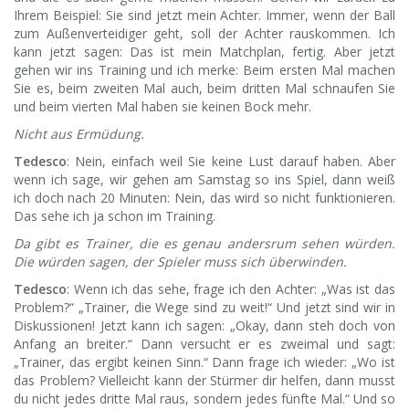
Ihrem Beispiel: Sie sind jetzt mein Achter. Immer, wenn der Ball
zum Außenverteidiger geht, soll der Achter rauskommen. Ich
kann jetzt sagen: Das ist mein Matchplan, fertig. Aber jetzt
gehen wir ins Training und ich merke: Beim ersten Mal machen
Sie es, beim zweiten Mal auch, beim dritten Mal schnaufen Sie
und beim vierten Mal haben sie keinen Bock mehr.
Nicht aus Ermüdung.
Tedesco
: Nein, einfach weil Sie keine Lust darauf haben. Aber
wenn ich sage, wir gehen am Samstag so ins Spiel, dann weiß
ich doch nach 20 Minuten: Nein, das wird so nicht funktionieren.
Das sehe ich ja schon im Training.
Da gibt es Trainer, die es genau andersrum sehen würden.
Die würden sagen, der Spieler muss sich überwinden.
Tedesco
: Wenn ich das sehe, frage ich den Achter: „Was ist das
Problem?“ „Trainer, die Wege sind zu weit!“ Und jetzt sind wir in
Diskussionen! Jetzt kann ich sagen: „Okay, dann steh doch von
Anfang an breiter.“ Dann versucht er es zweimal und sagt:
„Trainer, das ergibt keinen Sinn.“ Dann frage ich wieder: „Wo ist
das Problem? Vielleicht kann der Stürmer dir helfen, dann musst
du nicht jedes dritte Mal raus, sondern jedes fünfte Mal.“ Und so