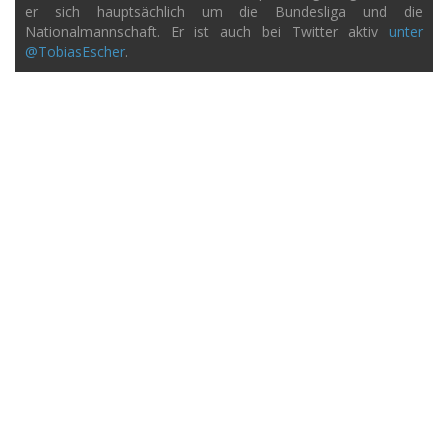
er sich hauptsächlich um die Bundesliga und die
Nationalmannschaft. Er ist auch bei Twitter aktiv
unter
@TobiasEscher
.