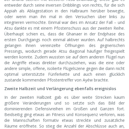
entweder durch seine inversen Dribblings von rechts, für die sich
Appiah als Ablagestation in den Halbraum herüber bewegte,
oder wenn man ihn mal in den Versuchen über links zu
integrieren vermochte. Einmal war dies im Ansatz der Fall – und
Atsu dankte es mit einem Pfostenschuss aus der zweiten Reihe.
Überhaupt schien es, dass die Ghanaer in der Endphase des
ersten Durchgangs noch einmal aktiver wurden. Auf halbrechts
gelangen ihnen vereinzelte Öffnungen des gegnerischen
Pressings, wodurch gerade Atsu diagonal häufiger freigespielt
werden konnte. Zudem wussten sie auf dem anderen Flügel nun
die Angriffe etwas direkter durchzuziehen, was die eine oder
andere simple, offene, isolierte Flügelszene gegen die dann nicht
optimal unterstützte Fünferkette und auch einen glücklich
zustande kommenden Pfostentreffer von Ayéw brachte.
Zweite Halbzeit und Verlängerung ebenfalls ereignislos
In der zweiten Halbzeit gab es über weite Strecken kaum
größere Veränderungen und so setzte sich das Bild der
dominierenden Defensivreihen im Großen und Ganzen fort.
Beidseitig ging etwas an Fitness und Konsequenz verloren, was
die Mannschaften formativ etwas streckte und zusätzliche
Räume eröffnete. So stieg die Anzahl der Abschlüsse auch an,