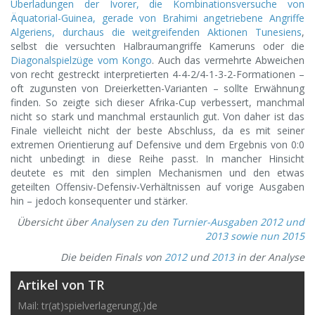
Überladungen der Ivorer, die Kombinationsversuche von
Äquatorial-Guinea, gerade von Brahimi angetriebene Angriffe
Algeriens, durchaus die weitgreifenden Aktionen Tunesiens
,
selbst die versuchten Halbraumangriffe Kameruns oder die
Diagonalspielzüge vom Kongo
. Auch das vermehrte Abweichen
von recht gestreckt interpretierten 4-4-2/4-1-3-2-Formationen –
oft zugunsten von Dreierketten-Varianten – sollte Erwähnung
finden. So zeigte sich dieser Afrika-Cup verbessert, manchmal
nicht so stark und manchmal erstaunlich gut. Von daher ist das
Finale vielleicht nicht der beste Abschluss, da es mit seiner
extremen Orientierung auf Defensive und dem Ergebnis von 0:0
nicht unbedingt in diese Reihe passt. In mancher Hinsicht
deutete es mit den simplen Mechanismen und den etwas
geteilten Offensiv-Defensiv-Verhältnissen auf vorige Ausgaben
hin – jedoch konsequenter und stärker.
Übersicht über
Analysen zu den Turnier-Ausgaben 2012 und
2013 sowie nun 2015
Die beiden Finals von
2012
und
2013
in der Analyse
Artikel von TR
Mail: tr(at)spielverlagerung(.)de