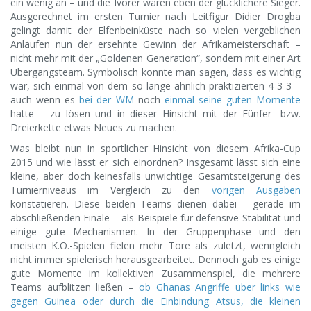
ein wenig an – und die Ivorer waren eben der glücklichere Sieger.
Ausgerechnet im ersten Turnier nach Leitfigur Didier Drogba
gelingt damit der Elfenbeinküste nach so vielen vergeblichen
Anläufen nun der ersehnte Gewinn der Afrikameisterschaft –
nicht mehr mit der „Goldenen Generation“, sondern mit einer Art
Übergangsteam. Symbolisch könnte man sagen, dass es wichtig
war, sich einmal von dem so lange ähnlich praktizierten 4-3-3 –
auch wenn es
bei der WM
noch
einmal seine guten Momente
hatte – zu lösen und in dieser Hinsicht mit der Fünfer- bzw.
Dreierkette etwas Neues zu machen.
Was bleibt nun in sportlicher Hinsicht von diesem Afrika-Cup
2015 und wie lässt er sich einordnen? Insgesamt lässt sich eine
kleine, aber doch keinesfalls unwichtige Gesamtsteigerung des
Turnierniveaus im Vergleich zu den
vorigen Ausgaben
konstatieren. Diese beiden Teams dienen dabei – gerade im
abschließenden Finale – als Beispiele für defensive Stabilität und
einige gute Mechanismen. In der Gruppenphase und den
meisten K.O.-Spielen fielen mehr Tore als zuletzt, wenngleich
nicht immer spielerisch herausgearbeitet. Dennoch gab es einige
gute Momente im kollektiven Zusammenspiel, die mehrere
Teams aufblitzen ließen –
ob Ghanas Angriffe über links wie
gegen Guinea oder durch die Einbindung Atsus, die kleinen