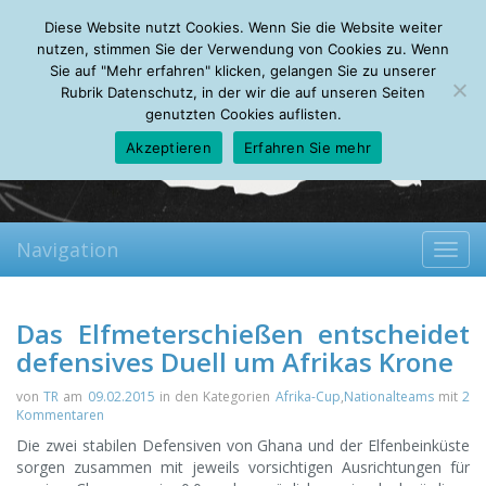
Friday, 07.08.2026
Diese Website nutzt Cookies. Wenn Sie die Website weiter
Mein Account
About
Autoren
Leseempfehlungen
FAQ
nutzen, stimmen Sie der Verwendung von Cookies zu. Wenn
Sie auf "Mehr erfahren" klicken, gelangen Sie zu unserer
Rubrik Datenschutz, in der wir die auf unseren Seiten
genutzten Cookies auflisten.
Akzeptieren
Erfahren Sie mehr
Navigation
Toggl
navig
Das Elfmeterschießen entscheidet
defensives Duell um Afrikas Krone
von
TR
am
09.02.2015
in den Kategorien
Afrika-Cup
,
Nationalteams
mit
2
Kommentaren
Die zwei stabilen Defensiven von Ghana und der Elfenbeinküste
sorgen zusammen mit jeweils vorsichtigen Ausrichtungen für