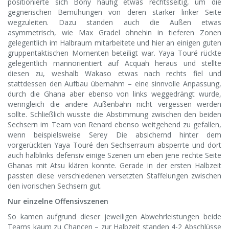
positionierte sich Bony häufig etwas rechtsseitig, um die
gegnerischen Bemühungen von deren starker linker Seite
wegzuleiten. Dazu standen auch die Außen etwas
asymmetrisch, wie Max Gradel ohnehin in tieferen Zonen
gelegentlich im Halbraum mitarbeitete und hier an einigen guten
gruppentaktischen Momenten beteiligt war. Yaya Touré rückte
gelegentlich mannorientiert auf Acquah heraus und stellte
diesen zu, weshalb Wakaso etwas nach rechts fiel und
stattdessen den Aufbau übernahm – eine sinnvolle Anpassung,
durch die Ghana aber ebenso von links weggedrängt wurde,
wenngleich die andere Außenbahn nicht vergessen werden
sollte. Schließlich wusste die Abstimmung zwischen den beiden
Sechsern im Team von Renard ebenso weitgehend zu gefallen,
wenn beispielsweise Serey Die absichernd hinter dem
vorgerückten Yaya Touré den Sechserraum absperrte und dort
auch halblinks defensiv einige Szenen um eben jene rechte Seite
Ghanas mit Atsu klären konnte. Gerade in der ersten Halbzeit
passten diese verschiedenen versetzten Staffelungen zwischen
den ivorischen Sechsern gut.
Nur einzelne Offensivszenen
So kamen aufgrund dieser jeweiligen Abwehrleistungen beide
Teams kaum zu Chancen – zur Halbzeit standen 4-2 Abschlüsse