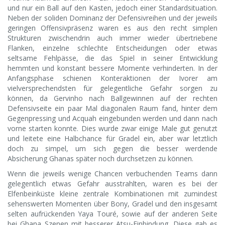
und nur ein Ball auf den Kasten, jedoch einer Standardsituation.
Neben der soliden Dominanz der Defensivreihen und der jeweils
geringen Offensivpräsenz waren es aus den recht simplen
Strukturen zwischendrin auch immer wieder übertriebene
Flanken, einzelne schlechte Entscheidungen oder etwas
seltsame Fehlpässe, die das Spiel in seiner Entwicklung
hemmten und konstant bessere Momente verhinderten. In der
Anfangsphase schienen Konteraktionen der Ivorer am
vielversprechendsten für gelegentliche Gefahr sorgen zu
können, da Gervinho nach Ballgewinnen auf der rechten
Defensivseite ein paar Mal diagonalen Raum fand, hinter dem
Gegenpressing und Acquah eingebunden werden und dann nach
vorne starten konnte. Dies wurde zwar einige Male gut genutzt
und leitete eine Halbchance für Gradel ein, aber war letztlich
doch zu simpel, um sich gegen die besser werdende
Absicherung Ghanas später noch durchsetzen zu können.
Wenn die jeweils wenige Chancen verbuchenden Teams dann
gelegentlich etwas Gefahr ausstrahlten, waren es bei der
Elfenbeinküste kleine zentrale Kombinationen mit zumindest
sehenswerten Momenten über Bony, Gradel und den insgesamt
selten aufrückenden Yaya Touré, sowie auf der anderen Seite
bei Ghana Szenen mit besserer Atsu-Einbindung. Diese gab es