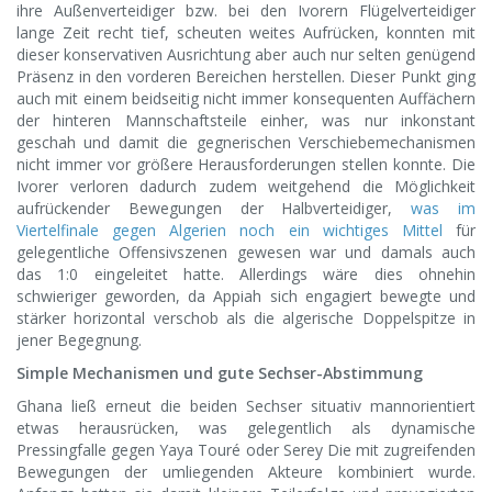
ihre Außenverteidiger bzw. bei den Ivorern Flügelverteidiger
lange Zeit recht tief, scheuten weites Aufrücken, konnten mit
dieser konservativen Ausrichtung aber auch nur selten genügend
Präsenz in den vorderen Bereichen herstellen. Dieser Punkt ging
auch mit einem beidseitig nicht immer konsequenten Auffächern
der hinteren Mannschaftsteile einher, was nur inkonstant
geschah und damit die gegnerischen Verschiebemechanismen
nicht immer vor größere Herausforderungen stellen konnte. Die
Ivorer verloren dadurch zudem weitgehend die Möglichkeit
aufrückender Bewegungen der Halbverteidiger,
was im
Viertelfinale gegen Algerien noch ein wichtiges Mittel
für
gelegentliche Offensivszenen gewesen war und damals auch
das 1:0 eingeleitet hatte. Allerdings wäre dies ohnehin
schwieriger geworden, da Appiah sich engagiert bewegte und
stärker horizontal verschob als die algerische Doppelspitze in
jener Begegnung.
Simple Mechanismen und gute Sechser-Abstimmung
Ghana ließ erneut die beiden Sechser situativ mannorientiert
etwas herausrücken, was gelegentlich als dynamische
Pressingfalle gegen Yaya Touré oder Serey Die mit zugreifenden
Bewegungen der umliegenden Akteure kombiniert wurde.