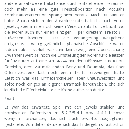
andere ansatzweise Halbchance durch entstehende Freiräume,
doch mehr als eine gute Freistoßposition nach Acquahs
Kombinationsintention sprang nicht heraus. Nach 90 Minuten
hatte Ghana sich in der Abschlussstatistik leicht nach vorne
gesetzt, aber immer noch keinen Versuch aufs Tor verbucht, wo
die Ivorer auch nur einen einzigen – per direktem Freistoß –
aufweisen konnten. Dass die Verlängerung weitgehend
ereignislos – wenig gefährliche ghanaische Abschlüsse waren
jedoch dabei – verlief, war dann keineswegs eine Überraschung.
Erwähnenswert sei noch die Umstellung der Ivorer für die letzten
fünf Minuten auf eine Art 4-2-4 mit der Offensive aus Kalou,
Gervinho, dem zurückfallenden Bony und Doumbia, das über
Offensivpräsenz fast noch einen Treffer erzwungen hätte.
Letztlich war das Elfmeterschießen aber unausweichlich und
sollte noch einiges an eigener Dramatik bereithielten, ehe sich
letztlich die Elfenbeinküste die Krone aufsetzen durfte.
Fazit
Es war das erwartete Spiel mit den jeweils stabilen und
dominanten Defensiven im 5-2-3/5-4-1 bzw. 4-4-1-1 sowie
wenigen Torchancen, das sich auch erwartet ausgeglichen
gestaltete. Von daher deutete sich das Endergebnis fast schon