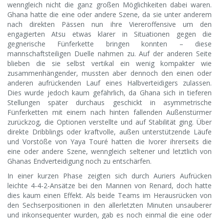
wenngleich nicht die ganz großen Möglichkeiten dabei waren.
Ghana hatte die eine oder andere Szene, da sie unter anderem
nach direkten Pässen nun ihre Viereroffensive um den
engagierten Atsu etwas klarer in Situationen gegen die
gegnerische Fünferkette bringen konnten – diese
mannschaftsteiligen Duelle nahmen zu. Auf der anderen Seite
blieben die sie selbst vertikal ein wenig kompakter wie
zusammenhängender, mussten aber dennoch den einen oder
anderen aufrückenden Lauf eines Halbverteidigers zulassen.
Dies wurde jedoch kaum gefährlich, da Ghana sich in tieferen
Stellungen später durchaus geschickt in asymmetrische
Fünferketten mit einem nach hinten fallenden Außenstürmer
zurückzog, die Optionen verstellte und auf Stabilität ging. Über
direkte Dribblings oder kraftvolle, außen unterstützende Läufe
und Vorstöße von Yaya Touré hatten die Ivorer ihrerseits die
eine oder andere Szene, wenngleich seltener und letztlich von
Ghanas Endverteidigung noch zu entschärfen.
In einer kurzen Phase zeigten sich durch Auriers Aufrücken
leichte 4-4-2-Ansätze bei den Mannen von Renard, doch hatte
dies kaum einen Effekt. Als beide Teams im Herausrücken von
den Sechserpositionen in den allerletzten Minuten unsauberer
und inkonsequenter wurden, gab es noch einmal die eine oder