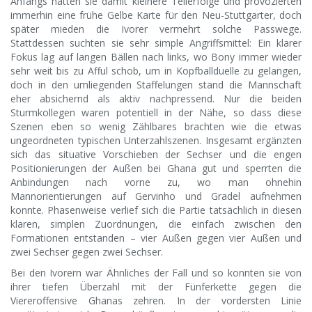
Anfangs hatten sie damit kleinere Teilerfolge und provozierten
immerhin eine frühe Gelbe Karte für den Neu-Stuttgarter, doch
später mieden die Ivorer vermehrt solche Passwege.
Stattdessen suchten sie sehr simple Angriffsmittel: Ein klarer
Fokus lag auf langen Bällen nach links, wo Bony immer wieder
sehr weit bis zu Afful schob, um in Kopfballduelle zu gelangen,
doch in den umliegenden Staffelungen stand die Mannschaft
eher absichernd als aktiv nachpressend. Nur die beiden
Sturmkollegen waren potentiell in der Nähe, so dass diese
Szenen eben so wenig Zählbares brachten wie die etwas
ungeordneten typischen Unterzahlszenen. Insgesamt ergänzten
sich das situative Vorschieben der Sechser und die engen
Positionierungen der Außen bei Ghana gut und sperrten die
Anbindungen nach vorne zu, wo man ohnehin
Mannorientierungen auf Gervinho und Gradel aufnehmen
konnte. Phasenweise verlief sich die Partie tatsächlich in diesen
klaren, simplen Zuordnungen, die einfach zwischen den
Formationen entstanden – vier Außen gegen vier Außen und
zwei Sechser gegen zwei Sechser.
Bei den Ivorern war Ähnliches der Fall und so konnten sie von
ihrer tiefen Überzahl mit der Fünferkette gegen die
Viereroffensive Ghanas zehren. In der vordersten Linie