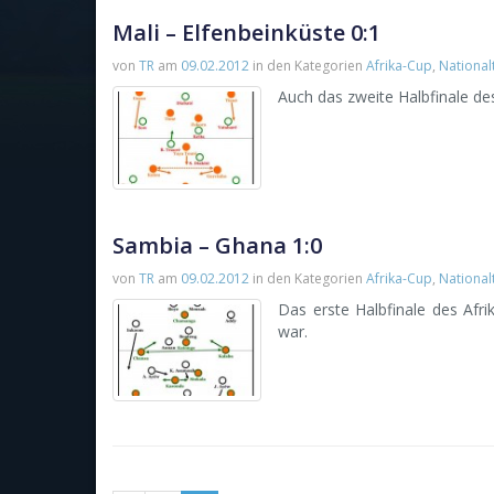
Mali – Elfenbeinküste 0:1
von
TR
am
09.02.2012
in den Kategorien
Afrika-Cup
,
Nationa
Auch das zweite Halbfinale de
Sambia – Ghana 1:0
von
TR
am
09.02.2012
in den Kategorien
Afrika-Cup
,
Nationa
Das erste Halbfinale des Afrik
war.