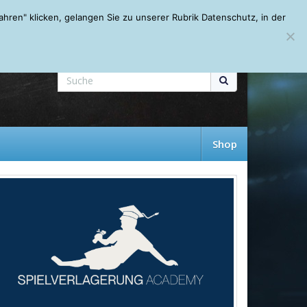
Mein Account
About
Autoren
Leseempfehlungen
FAQ
ren" klicken, gelangen Sie zu unserer Rubrik Datenschutz, in der
Shop