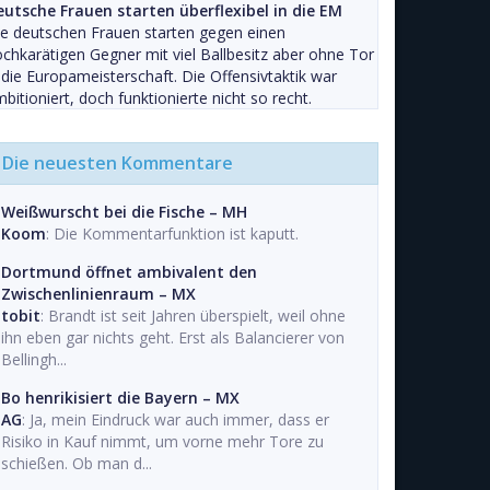
eutsche Frauen starten überflexibel in die EM
e deutschen Frauen starten gegen einen
chkarätigen Gegner mit viel Ballbesitz aber ohne Tor
 die Europameisterschaft. Die Offensivtaktik war
bitioniert, doch funktionierte nicht so recht.
Die neuesten Kommentare
Weißwurscht bei die Fische – MH
Koom
: Die Kommentarfunktion ist kaputt.
Dortmund öffnet ambivalent den
Zwischenlinienraum – MX
tobit
: Brandt ist seit Jahren überspielt, weil ohne
ihn eben gar nichts geht. Erst als Balancierer von
Bellingh...
Bo henrikisiert die Bayern – MX
AG
: Ja, mein Eindruck war auch immer, dass er
Risiko in Kauf nimmt, um vorne mehr Tore zu
schießen. Ob man d...