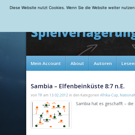
Wednesday, 05.08.2026
Diese Website nutzt Cookies. Wenn Sie die Website weiter nutzen
Mein Account
About
Autoren
Lesee
Sambia – Elfenbeinküste 8:7 n.E.
von
TR
am
13.02.2012
in den Kategorien
Afrika-Cup
,
Nationa
Sambia hat es geschafft – die 