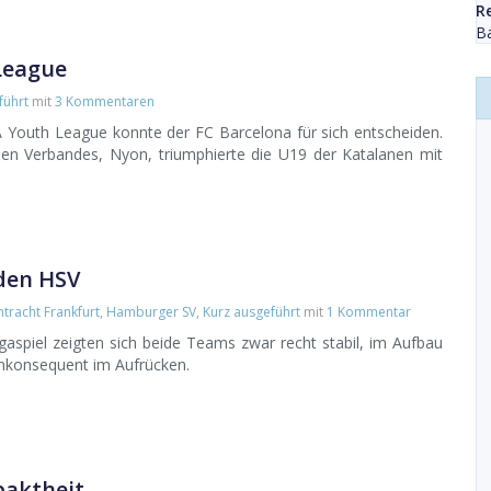
R
Ba
League
führt
mit
3 Kommentaren
 Youth League konnte der FC Barcelona für sich entscheiden.
en Verbandes, Nyon, triumphierte die U19 der Katalanen mit
den HSV
ntracht Frankfurt
,
Hamburger SV
,
Kurz ausgeführt
mit
1 Kommentar
aspiel zeigten sich beide Teams zwar recht stabil, im Aufbau
inkonsequent im Aufrücken.
paktheit