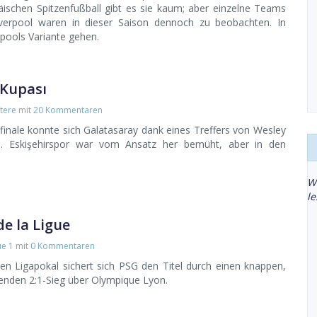
äischen Spitzenfußball gibt es sie kaum; aber einzelne Teams
verpool waren in dieser Saison dennoch zu beobachten. In
rpools Variante gehen.
 Kupası
tere
mit
20 Kommentaren
inale konnte sich Galatasaray dank eines Treffers von Wesley
en. Eskişehirspor war vom Ansatz her bemüht, aber in den
W
l
de la Ligue
ue 1
mit
0 Kommentaren
en Ligapokal sichert sich PSG den Titel durch einen knappen,
enden 2:1-Sieg über Olympique Lyon.