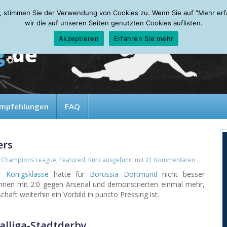
, stimmen Sie der Verwendung von Cookies zu. Wenn Sie auf "Mehr erfah
wir die auf unseren Seiten genutzten Cookies auflisten.
Akzeptieren
Erfahren Sie mehr
mpfehlungen
FAQ
ers
,
Champions League
,
Featured
,
Kurz ausgeführt
mit
21 Kommentaren
er
Königsklasse
hätte für
Borussia Dortmund
nicht besser
nnen mit 2:0 gegen Arsenal und demonstrierten einmal mehr,
ft weiterhin ein Vorbild in puncto Pressing ist.
alliga-Stadtderby