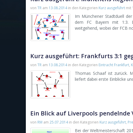
von
TR
am
13.08.2014
in den Kategorien
Kurz ausgeführt
mit
Im Münchener Stadtduell der 
dem FC Bayern mit 1:3. Di
weitgehend, wobei der FCB no
Kurz ausgeführt: Frankfurts 3:1 ge
von
TR
am
13.08.2014
in den Kategorien
Eintracht Frankfurt
,
K
Thomas Schaaf ist zurück. Mi
liefert dabei erste Einblicke u
Ein Blick auf Liverpools pendelnde 
von
RM
am
25.07.2014
in den Kategorien
Kurz ausgeführt
,
Pr
Bei der Weltmeisterschaft 201