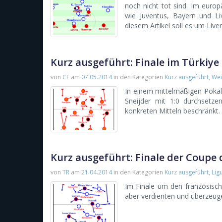
noch nicht tot sind. Im europ
wie Juventus, Bayern und Li
diesem Artikel soll es um Live
Kurz ausgeführt: Finale im Türkiye
von
CE
am
07.05.2014
in den Kategorien
Kurz ausgeführt
,
Wei
In einem mittelmäßigen Pokalf
Sneijder mit 1:0 durchsetz
konkreten Mitteln beschränkt.
Kurz ausgeführt: Finale der Coupe 
von
TR
am
21.04.2014
in den Kategorien
Kurz ausgeführt
,
Lig
Im Finale um den französisch
aber verdienten und überzeug