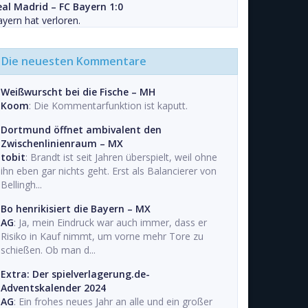
eal Madrid – FC Bayern 1:0
yern hat verloren.
Die neuesten Kommentare
Weißwurscht bei die Fische – MH
Koom
: Die Kommentarfunktion ist kaputt.
Dortmund öffnet ambivalent den
Zwischenlinienraum – MX
tobit
: Brandt ist seit Jahren überspielt, weil ohne
ihn eben gar nichts geht. Erst als Balancierer von
Bellingh...
Bo henrikisiert die Bayern – MX
AG
: Ja, mein Eindruck war auch immer, dass er
Risiko in Kauf nimmt, um vorne mehr Tore zu
schießen. Ob man d...
Extra: Der spielverlagerung.de-
Adventskalender 2024
AG
: Ein frohes neues Jahr an alle und ein großer