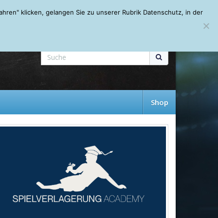
Mein Account
About
Autoren
Leseempfehlungen
FAQ
ren" klicken, gelangen Sie zu unserer Rubrik Datenschutz, in der
Shop