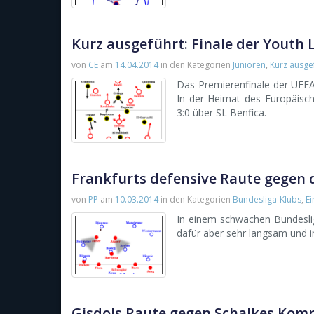
Kurz ausgeführt: Finale der Youth 
von
CE
am
14.04.2014
in den Kategorien
Junioren
,
Kurz ausge
Das Premierenfinale der UEFA
In der Heimat des Europäisch
3:0 über SL Benfica.
Frankfurts defensive Raute gegen 
von
PP
am
10.03.2014
in den Kategorien
Bundesliga-Klubs
,
Ei
In einem schwachen Bundeslig
dafür aber sehr langsam und 
Gisdols Raute gegen Schalkes Kom