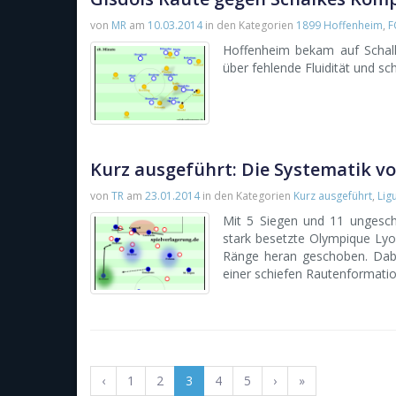
von
MR
am
10.03.2014
in den Kategorien
1899 Hoffenheim
,
F
Hoffenheim bekam auf Schalk
über fehlende Fluidität und sc
Kurz ausgeführt: Die Systematik 
von
TR
am
23.01.2014
in den Kategorien
Kurz ausgeführt
,
Lig
Mit 5 Siegen und 11 ungesch
stark besetzte Olympique Lyo
Ränge heran geschoben. Dabe
einer schiefen Rautenformatio
‹
1
2
3
4
5
›
»