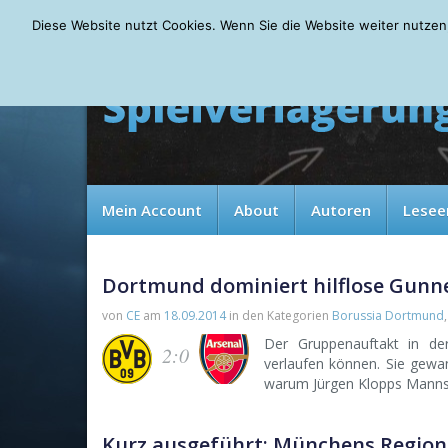
Thursday, 06.08.2026
Diese Website nutzt Cookies. Wenn Sie die Website weiter nutzen
Mein Account
About
Autoren
Lesee
Dortmund dominiert hilflose Gunn
von
CE
am
18.09.2014
in den Kategorien
Borussia Dortmund
Der Gruppenauftakt in d
2:0
verlaufen können. Sie gewa
warum Jürgen Klopps Mannscha
Kurz ausgeführt: Münchens Region