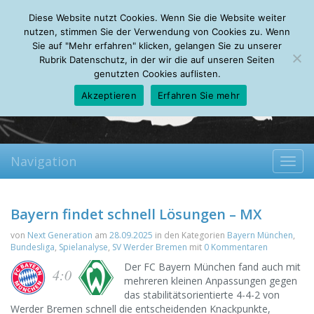
Thursday, 06.08.2026
Diese Website nutzt Cookies. Wenn Sie die Website weiter
Mein Account
About
Autoren
Leseempfehlungen
FAQ
nutzen, stimmen Sie der Verwendung von Cookies zu. Wenn
Sie auf "Mehr erfahren" klicken, gelangen Sie zu unserer
Rubrik Datenschutz, in der wir die auf unseren Seiten
genutzten Cookies auflisten.
Akzeptieren
Erfahren Sie mehr
Navigation
Toggl
navig
Bayern findet schnell Lösungen – MX
von
Next Generation
am
28.09.2025
in den Kategorien
Bayern München
,
Bundesliga
,
Spielanalyse
,
SV Werder Bremen
mit
0 Kommentaren
Der FC Bayern München fand auch mit
4:0
mehreren kleinen Anpassungen gegen
das stabilitätsorientierte 4-4-2 von
Werder Bremen schnell die entscheidenden Knackpunkte,