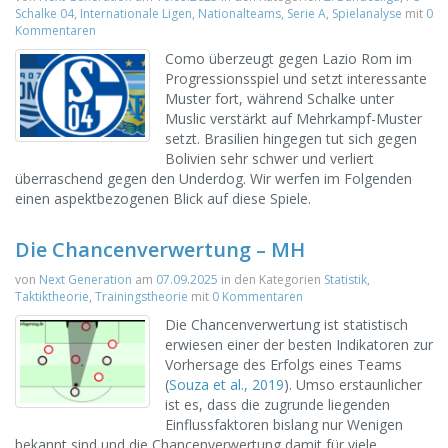
Schalke 04
,
Internationale Ligen
,
Nationalteams
,
Serie A
,
Spielanalyse
mit
0
Kommentaren
Como überzeugt gegen Lazio Rom im
Progressionsspiel und setzt interessante
Muster fort, während Schalke unter
Muslic verstärkt auf Mehrkampf-Muster
setzt. Brasilien hingegen tut sich gegen
Bolivien sehr schwer und verliert
überraschend gegen den Underdog. Wir werfen im Folgenden
einen aspektbezogenen Blick auf diese Spiele.
Die Chancenverwertung – MH
von
Next Generation
am
07.09.2025
in den Kategorien
Statistik
,
Taktiktheorie
,
Trainingstheorie
mit
0 Kommentaren
Die Chancenverwertung ist statistisch
erwiesen einer der besten Indikatoren zur
Vorhersage des Erfolgs eines Teams
(
Souza et al., 2019
). Umso erstaunlicher
ist es, dass die zugrunde liegenden
Einflussfaktoren bislang nur Wenigen
bekannt sind und die Chancenverwertung damit für viele