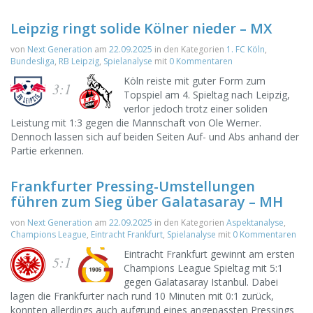
Leipzig ringt solide Kölner nieder – MX
von
Next Generation
am
22.09.2025
in den Kategorien
1. FC Köln
,
Bundesliga
,
RB Leipzig
,
Spielanalyse
mit
0 Kommentaren
Köln reiste mit guter Form zum
3:1
Topspiel am 4. Spieltag nach Leipzig,
verlor jedoch trotz einer soliden
Leistung mit 1:3 gegen die Mannschaft von Ole Werner.
Dennoch lassen sich auf beiden Seiten Auf- und Abs anhand der
Partie erkennen.
Frankfurter Pressing-Umstellungen
führen zum Sieg über Galatasaray – MH
von
Next Generation
am
22.09.2025
in den Kategorien
Aspektanalyse
,
Champions League
,
Eintracht Frankfurt
,
Spielanalyse
mit
0 Kommentaren
Eintracht Frankfurt gewinnt am ersten
5:1
Champions League Spieltag mit 5:1
gegen Galatasaray Istanbul. Dabei
lagen die Frankfurter nach rund 10 Minuten mit 0:1 zurück,
konnten allerdings auch aufgrund eines angepassten Pressings