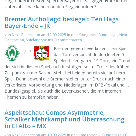
siegt dabei im ersten Spiel bei Bayer mit 3:1 gegen Frankfurt in
Unterzahl – wie kann man den Sieg einordnen?
Bremer Aufholjagd besiegelt Ten Hags
Bayer-Ende – JK
von
Next Generation
am
12.09.2025
in den Kategorien
Bundesliga
,
Next
Generation
,
Spielanalyse
mit
0 Kommentaren
Bremen gegen Leverkusen – ein Spiel
3:3
das Tore verspricht. In den letzten 5
Spielen fielen ganze 19 Tore, ein Trend
der sich in diesem Spiel auch bestätigen sollte. Trotz des frühen
Zeitpunkts in der Saison, steht bei beiden bereits viel auf dem
Spiel: Denn sowohl die Bremer stehen unter Druck nach einer
verkorksten Vorbereitung und Niederlagen im DFB-Pokal und 1.
Bundesligaspiel, als auch die Leverkusener, die mit internen
Themen zu kämpfen haben.
Aspektschau: Comos Asymmetrie,
Schalker Mehrkampf und Überraschung
in El Alto – MX
von
Next Generation
am
10.09.2025
in den Kategorien
2. Bundesliga
,
FC