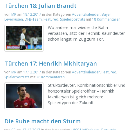
Türchen 18: Julian Brandt
von
MR
am
18.12.2017
in den Kategorien
Adventskalender
,
Bayer
Leverkusen
,
DFB-Team
,
Featured
,
Spielerporträts
mit
18 Kommentaren
Wo andere mal wieder die Bahn
verpassen, sitzt der Technik-Raumdeuter
schon längst im Zug zum Tor.
Türchen 17: Henrikh Mkhitaryan
von
MR
am
17.12.2017
in den Kategorien
Adventskalender
,
Featured
,
Spielerporträts
mit
36 Kommentaren
Strukturdeuter, Kombinationsdribbler und
horizontaler Spieleröffner – Henrikh
Mkhitaryan ist gleich mehrere
Spielertypen der Zukunft.
Die Ruhe macht den Sturm
von
CE
am
17.12.2017
in den Kategorien
1899 Hoffenheim
,
Borussia