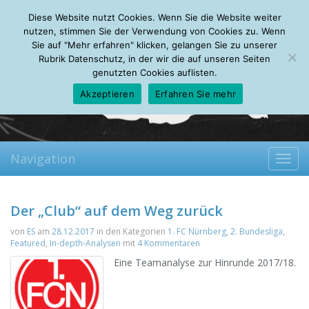
Friday, 07.08.2026
Diese Website nutzt Cookies. Wenn Sie die Website weiter
Mein Account
About
Autoren
Leseempfehlungen
FAQ
nutzen, stimmen Sie der Verwendung von Cookies zu. Wenn
Sie auf "Mehr erfahren" klicken, gelangen Sie zu unserer
Rubrik Datenschutz, in der wir die auf unseren Seiten
genutzten Cookies auflisten.
Akzeptieren
Erfahren Sie mehr
Navigation
Toggl
navig
Der „Club“ auf dem Weg zurück
von
ES
am
28.12.2017
in den Kategorien
1. FC Nürnberg
,
2. Bundesliga
,
Featured
,
In-depth-Analysen
mit
4 Kommentaren
Eine Teamanalyse zur Hinrunde 2017/18.