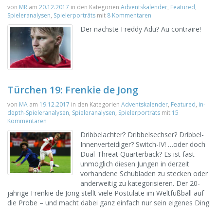
von
MR
am
20.12.2017
in den Kategorien
Adventskalender
,
Featured
,
Spieleranalysen
,
Spielerporträts
mit
8 Kommentaren
Der nächste Freddy Adu? Au contraire!
Türchen 19: Frenkie de Jong
von
MA
am
19.12.2017
in den Kategorien
Adventskalender
,
Featured
,
in-
depth-Spieleranalysen
,
Spieleranalysen
,
Spielerporträts
mit
15
Kommentaren
Dribbelachter? Dribbelsechser? Dribbel-
Innenverteidiger? Switch-IV! …oder doch
Dual-Threat Quarterback? Es ist fast
unmöglich diesen Jungen in derzeit
vorhandene Schubladen zu stecken oder
anderweitig zu kategorisieren. Der 20-
jährige Frenkie de Jong stellt viele Postulate im Weltfußball auf
die Probe – und macht dabei ganz einfach nur sein eigenes Ding.