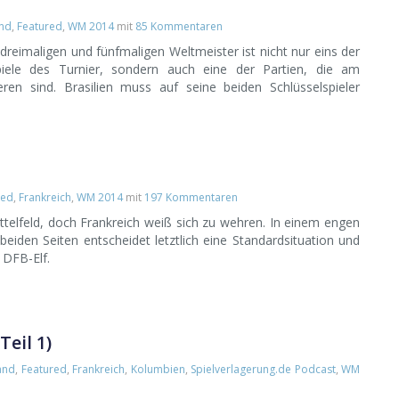
and
,
Featured
,
WM 2014
mit
85 Kommentaren
reimaligen und fünfmaligen Weltmeister ist nicht nur eins der
Spiele des Turnier, sondern auch eine der Partien, die am
eren sind. Brasilien muss auf seine beiden Schlüsselspieler
red
,
Frankreich
,
WM 2014
mit
197 Kommentaren
telfeld, doch Frankreich weiß sich zu wehren. In einem engen
beiden Seiten entscheidet letztlich eine Standardsituation und
 DFB-Elf.
Teil 1)
and
,
Featured
,
Frankreich
,
Kolumbien
,
Spielverlagerung.de Podcast
,
WM