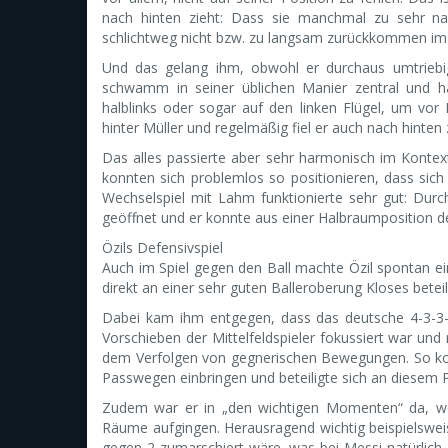
nach hinten zieht: Dass sie manchmal zu sehr na
schlichtweg nicht bzw. zu langsam zurückkommen im Um
Und das gelang ihm, obwohl er durchaus umtriebig
schwamm in seiner üblichen Manier zentral und h
halblinks oder sogar auf den linken Flügel, um vor
hinter Müller und regelmäßig fiel er auch nach hinten 
Das alles passierte aber sehr harmonisch im Kontext
konnten sich problemlos so positionieren, dass sich
Wechselspiel mit Lahm funktionierte sehr gut: Du
geöffnet und er konnte aus einer Halbraumposition de
Özils Defensivspiel
Auch im Spiel gegen den Ball machte Özil spontan ei
direkt an einer sehr guten Balleroberung Kloses beteili
Dabei kam ihm entgegen, dass das deutsche 4-3-3-P
Vorschieben der Mittelfeldspieler fokussiert war und
dem Verfolgen von gegnerischen Bewegungen. So kon
Passwegen einbringen und beteiligte sich an diesem 
Zudem war er in „den wichtigen Momenten“ da, wenn
Räume aufgingen. Herausragend wichtig beispielsweise
gegen-2 zumarschiert wäre, was bei Messi natürlich 