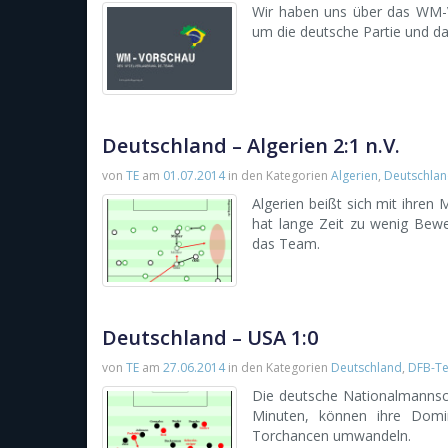
Wir haben uns über das WM-Vi
um die deutsche Partie und da
Deutschland – Algerien 2:1 n.V.
von
TE
am
01.07.2014
in den Kategorien
Algerien
,
Deutschla
Algerien beißt sich mit ihren
hat lange Zeit zu wenig Bewe
das Team.
Deutschland – USA 1:0
von
TE
am
27.06.2014
in den Kategorien
Deutschland
,
DFB-T
Die deutsche Nationalmannsch
Minuten, können ihre Domin
Torchancen umwandeln.