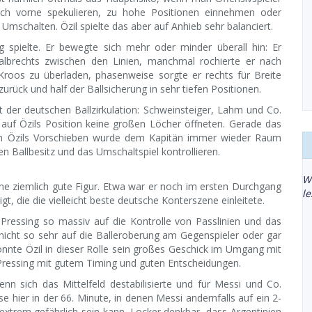
ch vorne spekulieren, zu hohe Positionen einnehmen oder
schalten. Özil spielte das aber auf Anhieb sehr balanciert.
 spielte. Er bewegte sich mehr oder minder überall hin: Er
albrechts zwischen den Linien, manchmal rochierte er nach
 Kroos zu überladen, phasenweise sorgte er rechts für Breite
zurück und half der Ballsicherung in sehr tiefen Positionen.
 der deutschen Ballzirkulation: Schweinsteiger, Lahm und Co.
 auf Özils Position keine großen Löcher öffneten. Gerade das
rch Özils Vorschieben wurde dem Kapitän immer wieder Raum
n Ballbesitz und das Umschaltspiel kontrollieren.
W
ne ziemlich gute Figur. Etwa war er noch im ersten Durchgang
l
gt, die die vielleicht beste deutsche Konterszene einleitete.
ressing so massiv auf die Kontrolle von Passlinien und das
 nicht so sehr auf die Balleroberung am Gegenspieler oder gar
nte Özil in dieser Rolle sein großes Geschick im Umgang mit
Pressing mit gutem Timing und guten Entscheidungen.
 sich das Mittelfeld destabilisierte und für Messi und Co.
 hier in der 66. Minute, in denen Messi andernfalls auf ein 2-
extrem gefährlich sein kann. Locker denkbar, dass Argentinien