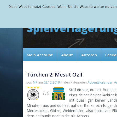
Saturday, 08.08.2026
Diese Website nutzt Cookies. Wenn Sie die Website weiter nutzen
Mein Account
About
Autoren
Lesee
Türchen 2: Mesut Özil
von
MR
am
02.12.2019
in den Kategorien
Adventskalender
,
A
Stell dir vor, du bist Bunde
1:0
einer deiner beiden Achter k
mit quasi gar keiner Länd
Minuten raus und du hast auf der Bank noch folgende S
Mertesacker, Götze, Weidenfeller, also quasi vier Flü
dem Zeitpunkt noch nicht als Achter).