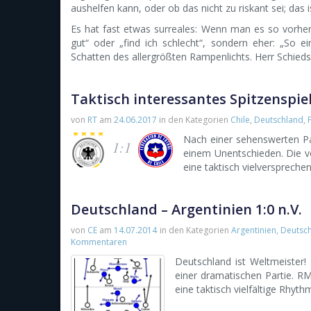
aushelfen kann, oder ob das nicht zu riskant sei; das i
Es hat fast etwas surreales: Wenn man es so vorherg
gut“ oder „find ich schlecht“, sondern eher: „So 
Schatten des allergrößten Rampenlichts. Herr Schiedsr
Taktisch interessantes Spitzenspie
von
RT
am
24.06.2017
in den Kategorien
Chile
,
Deutschland
,
Nach einer sehenswerten Par
1:1
einem Unentschieden. Die v
eine taktisch vielverspreche
Deutschland – Argentinien 1:0 n.V.
von
CE
am
14.07.2014
in den Kategorien
Argentinien
,
Deutsc
Kommentaren
Deutschland ist Weltmeister! 
einer dramatischen Partie. R
eine taktisch vielfältige Rhyt