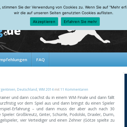
, stimmen Sie der Verwendung von Cookies zu. Wenn Sie auf "Mehr erfah
wir die auf unseren Seiten genutzten Cookies auflisten.
Akzeptieren
Erfahren Sie mehr
mpfehlungen
FAQ
rgentinien
,
Deutschland
,
WM 2014
mit
11 Kommentaren
strainer und dann coachst du in einem WM-Finale und dann fällt
urzfristig vor dem Spiel aus und dann bringst du einen Spieler
erspiel-Erfahrung – und dann muss der aber auch nach 30
pieler: Großkreutz, Ginter, Schürrle, Podolski, Draxler, Durm,
gelspieler, vier Verteidiger und einen Zehner (Götze spielte zu