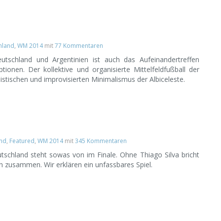
hland
,
WM 2014
mit
77 Kommentaren
tschland und Argentinien ist auch das Aufeinandertreffen
tionen. Der kollektive und organisierte Mittelfeldfußball der
alistischen und improvisierten Minimalismus der Albiceleste.
and
,
Featured
,
WM 2014
mit
345 Kommentaren
tschland steht sowas von im Finale. Ohne Thiago Silva bricht
ch zusammen. Wir erklären ein unfassbares Spiel.