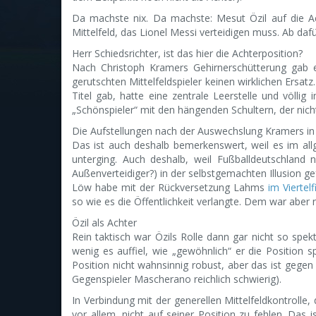
Da machste nix. Da machste: Mesut Özil auf die A
Mittelfeld, das Lionel Messi verteidigen muss. Ab dafü
Herr Schiedsrichter, ist das hier die Achterposition?
Nach Christoph Kramers Gehirnerschütterung gab e
gerutschten Mittelfeldspieler keinen wirklichen Ersat
Titel gab, hatte eine zentrale Leerstelle und völlig
„Schönspieler“ mit den hängenden Schultern, der nicht
Die Aufstellungen nach der Auswechslung Kramers in 
Das ist auch deshalb bemerkenswert, weil es im allg
unterging. Auch deshalb, weil Fußballdeutschland
Außenverteidiger?) in der selbstgemachten Illusion ge
Löw habe mit der Rückversetzung Lahms
im Viertel
so wie es die Öffentlichkeit verlangte. Dem war aber n
Özil als Achter
Rein taktisch war Özils Rolle dann gar nicht so spe
wenig es auffiel, wie „gewöhnlich“ er die Position s
Position nicht wahnsinnig robust, aber das ist gege
Gegenspieler Mascherano reichlich schwierig).
In Verbindung mit der generellen Mittelfeldkontrolle
vor allem, nicht auf seiner Position zu fehlen. Das 