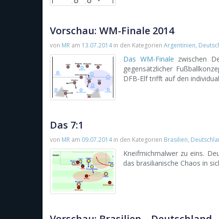
Vorschau: WM-Finale 2014
von
MR
am
13.07.2014
in den Kategorien
Argentinien
,
Deutsc
Das WM-Finale
zwischen Deu
gegensätzlicher Fußballkonzep
DFB-Elf trifft auf den individu
Das 7:1
von
MR
am
09.07.2014
in den Kategorien
Brasilien
,
Deutschl
Kneifmichmalwer zu eins. Deu
das brasilianische Chaos in si
Vorschau: Brasilien – Deutschland