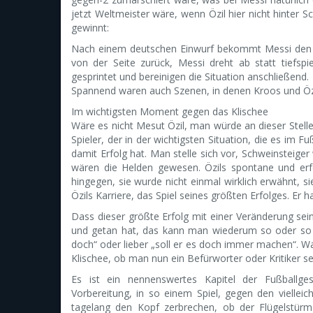
jetzt Weltmeister wäre, wenn Özil hier nicht hinter 
gewinnt:
Nach einem deutschen Einwurf bekommt Messi den Bal
von der Seite zurück, Messi dreht ab statt tiefs
gesprintet und bereinigen die Situation anschließend.
Spannend waren auch Szenen, in denen Kroos und Öz
Im wichtigsten Moment gegen das Klischee
Wäre es nicht Mesut Özil, man würde an dieser Stell
Spieler, der in der wichtigsten Situation, die es im 
damit Erfolg hat. Man stelle sich vor, Schweinsteiger
wären die Helden gewesen. Özils spontane und erfo
hingegen, sie wurde nicht einmal wirklich erwähnt, si
Özils Karriere, das Spiel seines größten Erfolges. Er h
Dass dieser größte Erfolg mit einer Veränderung sein
und getan hat, das kann man wiederum so oder so 
doch“ oder lieber „soll er es doch immer machen“. Was
Klischee, ob man nun ein Befürworter oder Kritiker sein
Es ist ein nennenswertes Kapitel der Fußballge
Vorbereitung, in so einem Spiel, gegen den vielleich
tagelang den Kopf zerbrechen, ob der Flügelstürme