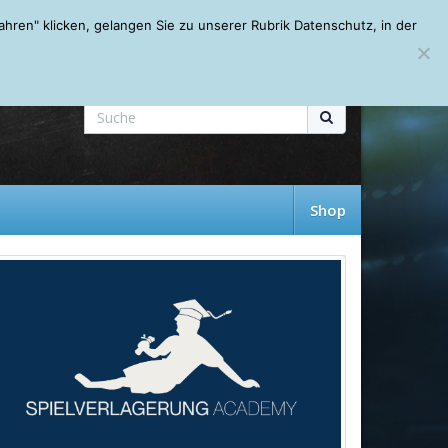
Mein Account
About
Autoren
Leseempfehlungen
FAQ
ren" klicken, gelangen Sie zu unserer Rubrik Datenschutz, in der
Shop