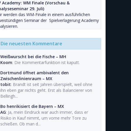
V Academy: WM Finale (Vorschau &
alyseseminar 29. Juli)
r werden das WM-Finale in einem ausführlichen
weistündigen Seminar der Spielverlagerung Academy
alysieren.
Die neuesten Kommentare
Weißwurscht bei die Fische – MH
Koom
: Die Kommentarfunktion ist kaputt.
Dortmund öffnet ambivalent den
Zwischenlinienraum – MX
tobit
: Brandt ist seit Jahren überspielt, weil ohne
ihn eben gar nichts geht. Erst als Balancierer von
Bellingh...
Bo henrikisiert die Bayern – MX
AG
: Ja, mein Eindruck war auch immer, dass er
Risiko in Kauf nimmt, um vorne mehr Tore zu
schießen. Ob man d...