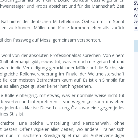
S
Schweinsteiger und Kroos absichert und für die Mannschaft Zeit
An
Wi
l hinter der deutschen Mittelfeldlinie. Özil kommt im Sprint
z
pielen zu können. Müller und Klose kommen ebenfalls zurück
an
il den Passweg auf Messi gemeinsam versperrten.
e wohl von der absoluten Professionalität sprechen. Von einem
Fußball überhaupt gibt, etwas tut, was er noch nie getan hat und
 wäre in die Verteidigung gerückt oder Müller auf die Sechs, sie
lgreiche Rollenveränderung im Finale der Weltmeisterschaft
e fiel den meisten Betrachtern kaum auf. Es ist ein Sinnbild für
at es allen gezeigt, aber keiner hat hingesehen.
e Rolle einherging, mit etwas, was er normalerweise nicht tut
bewerten und interpretieren – von wegen „er kann das eben
 jedenfalls klar ist: Diese Leistung Özils war eine gegen jedes
es Stils ist.
schichte. Eine solche Umstellung und Personalwahl, ohne
t besten Offensivspieler aller Zeiten, wo andere Trainer sich
r nun im nächsten Kreisliga-Spiel mal als Außenverteidiger