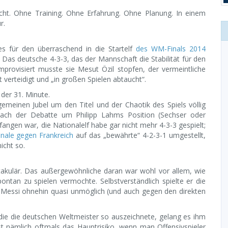
cht. Ohne Training. Ohne Erfahrung. Ohne Planung. In einem
r.
s für den überraschend in die Startelf
des WM-Finals 2014
z. Das deutsche 4-3-3, das der Mannschaft die Stabilität für den
 improvisiert musste sie Mesut Özil stopfen, der vermeintliche
 verteidigt und „in großen Spielen abtaucht“.
der 31. Minute.
emeinen Jubel um den Titel und der Chaotik des Spiels völlig
 nach der Debatte um Philipp Lahms Position (Sechser oder
fangen war, die Nationalelf habe gar nicht mehr 4-3-3 gespielt;
finale gegen Frankreich
auf das „bewährte“ 4-2-3-1 umgestellt,
icht so.
ktakulär. Das außergewöhnliche daran war wohl vor allem, wie
pontan zu spielen vermochte. Selbstverständlich spielte er die
n Messi ohnehin quasi unmöglich (und auch gegen den direkten
, die die deutschen Weltmeister so auszeichnete, gelang es ihm
ist nämlich oftmals das Hauptrisiko, wenn man Offensivspieler