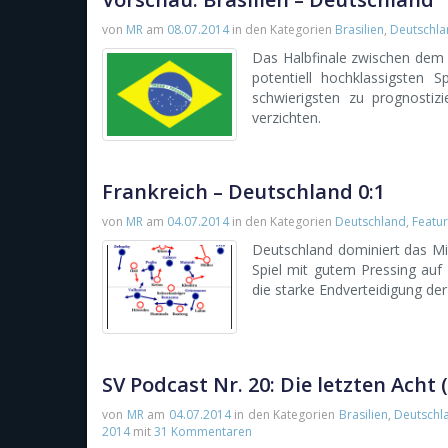
von
MR
am
08.07.2014
in den Kategorien
Brasilien
,
Deutschl
Das Halbfinale zwischen dem d
potentiell hochklassigsten 
schwierigsten zu prognostizi
verzichten.
Frankreich – Deutschland 0:1
von
MR
am
04.07.2014
in den Kategorien
Deutschland
,
Featu
Deutschland dominiert das Mit
Spiel mit gutem Pressing auf 
die starke Endverteidigung der
SV Podcast Nr. 20: Die letzten Acht (
von
MR
am
04.07.2014
in den Kategorien
Brasilien
,
Deutschl
2014
mit
31 Kommentaren