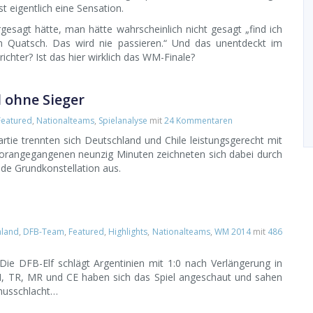
st eigentlich eine Sensation.
esagt hätte, man hätte wahrscheinlich nicht gesagt „find ich
ein Quatsch. Das wird nie passieren.“ Und das unentdeckt im
ichter? Ist das hier wirklich das WM-Finale?
l ohne Sieger
Featured
,
Nationalteams
,
Spielanalyse
mit
24 Kommentaren
tie trennten sich Deutschland und Chile leistungsgerecht mit
orangegangenen neunzig Minuten zeichneten sich dabei durch
nde Grundkonstellation aus.
hland
,
DFB-Team
,
Featured
,
Highlights
,
Nationalteams
,
WM 2014
mit
486
Die DFB-Elf schlägt Argentinien mit 1:0 nach Verlängerung in
M, TR, MR und CE haben sich das Spiel angeschaut und sahen
hmusschlacht…