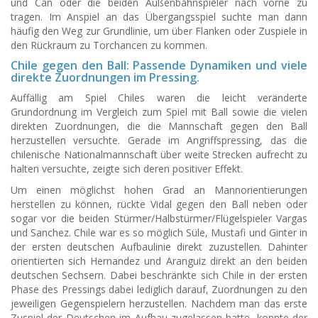
und Can oder die beiden Außenbahnspieler nach vorne zu
tragen. Im Anspiel an das Übergangsspiel suchte man dann
häufig den Weg zur Grundlinie, um über Flanken oder Zuspiele in
den Rückraum zu Torchancen zu kommen.
Chile gegen den Ball: Passende Dynamiken und viele
direkte Zuordnungen im Pressing.
Auffällig am Spiel Chiles waren die leicht veränderte
Grundordnung im Vergleich zum Spiel mit Ball sowie die vielen
direkten Zuordnungen, die die Mannschaft gegen den Ball
herzustellen versuchte. Gerade im Angriffspressing, das die
chilenische Nationalmannschaft über weite Strecken aufrecht zu
halten versuchte, zeigte sich deren positiver Effekt.
Um einen möglichst hohen Grad an Mannorientierungen
herstellen zu können, rückte Vidal gegen den Ball neben oder
sogar vor die beiden Stürmer/Halbstürmer/Flügelspieler Vargas
und Sanchez. Chile war es so möglich Süle, Mustafi und Ginter in
der ersten deutschen Aufbaulinie direkt zuzustellen. Dahinter
orientierten sich Hernandez und Aranguiz direkt an den beiden
deutschen Sechsern. Dabei beschränkte sich Chile in der ersten
Phase des Pressings dabei lediglich darauf, Zuordnungen zu den
jeweiligen Gegenspielern herzustellen. Nachdem man das erste
Zuspiel der Deutschen im Aufbau zugelassen hatte, konnte der