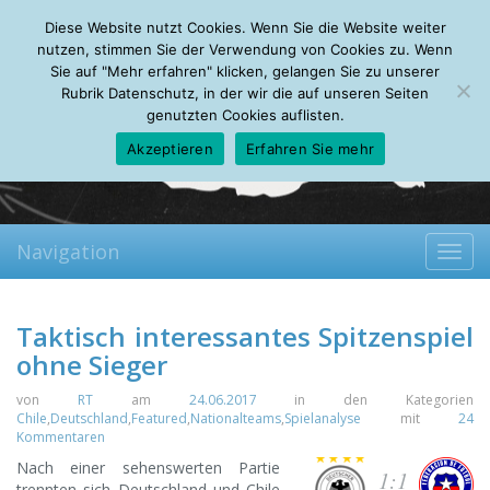
Saturday, 08.08.2026
Diese Website nutzt Cookies. Wenn Sie die Website weiter
Mein Account
About
Autoren
Leseempfehlungen
FAQ
nutzen, stimmen Sie der Verwendung von Cookies zu. Wenn
Sie auf "Mehr erfahren" klicken, gelangen Sie zu unserer
Rubrik Datenschutz, in der wir die auf unseren Seiten
genutzten Cookies auflisten.
Akzeptieren
Erfahren Sie mehr
Navigation
Toggl
navig
Taktisch interessantes Spitzenspiel
ohne Sieger
von
RT
am
24.06.2017
in den Kategorien
Chile
,
Deutschland
,
Featured
,
Nationalteams
,
Spielanalyse
mit
24
Kommentaren
Nach einer sehenswerten Partie
1:1
trennten sich Deutschland und Chile