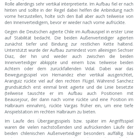
Rolle allerdings sehr vertikal interpretierte. Im Aufbau fiel er nach
hinten und sollte in der Regel dabei helfen die Anbindung nach
vorne herzustellen, holte sich den Ball aber auch teilweise von
den Innenverteidigern, bevor er wieder nach vorne aufrückte.
Gegen die Deutschen agierte Chile im Aufbauspiel in erster Linie
auf Stabilität bedacht. Die beiden Außenverteidiger agierten
zunächst tiefer und Bindung zur restlichen Kette haltend.
Unterstützt wurde der Aufbau zumindest vom alleinigen Sechser
Diaz, der hin und wieder auch zwischen die beiden
Innenverteidiger abkippte und einem bzw. teilweise beiden
Achtern oder dem zurückfallenden Vidal. Dabei war das
Bewegungsspiel von Hernandez eher vertikal ausgerichtet,
Aranguiz rückte viel auf den rechten Flügel. Während Sanchez
grundsätzlich erst einmal breit agierte und die Linie besetzte
(teilweise tauschte er im Aufbau auch Positionen mit
Beausejour, der dann nach vorne rückte und eine Position im
Halbraum einnahm), rückte Vargas früher ein, um eine tiefe
Anspielstation im rechten Halbraum zu bieten.
Im Laufe des Übergangsspiels bzw. später im Angriffsspiel
waren die vielen nachstoßenden und aufrückenden Läufe der
beiden chilenischen Außenverteidiger besonders auffällig. Isla