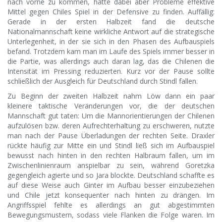
nach vorne zu kommen, hatte dabei aber Probleme effektive
Mittel gegen Chiles Spiel in der Defensive zu finden. Auffällig:
Gerade in der ersten Halbzeit fand die deutsche
Nationalmannschaft keine wirkliche Antwort auf die strategische
Unterlegenheit, in der sie sich in den Phasen des Aufbauspiels
befand. Trotzdem kam man im Laufe des Spiels immer besser in
die Partie, was allerdings auch daran lag, das die Chilenen die
Intensität im Pressing reduzierten. Kurz vor der Pause sollte
schließlich der Ausgleich für Deutschland durch Stindl fallen.
Zu Beginn der zweiten Halbzeit nahm Löw dann ein paar
kleinere taktische Veränderungen vor, die der deutschen
Mannschaft gut taten: Um die Mannorientierungen der Chilenen
aufzulösen bzw. deren Aufrechterhaltung zu erschweren, nutzte
man nach der Pause Überladungen der rechten Seite. Draxler
rückte häufig zur Mitte ein und Stindl ließ sich im Aufbauspiel
bewusst nach hinten in den rechten Halbraum fallen, um im
Zwischenlinienraum anspielbar zu sein, während Goretzka
gegengleich agierte und so Jara blockte. Deutschland schaffte es
auf diese Weise auch Ginter im Aufbau besser einzubeziehen
und Chile jetzt konsequenter nach hinten zu drängen. Im
Angriffsspiel fehlte es allerdings an gut abgestimmten
Bewegungsmustern, sodass viele Flanken die Folge waren. Im