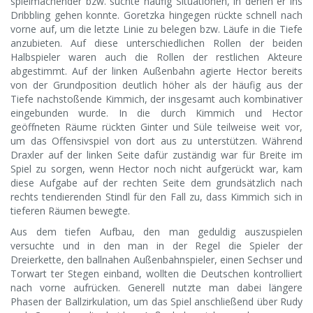
spielmachender bzw. suchte häufig Situationen, in denen er ins
Dribbling gehen konnte. Goretzka hingegen rückte schnell nach
vorne auf, um die letzte Linie zu belegen bzw. Läufe in die Tiefe
anzubieten. Auf diese unterschiedlichen Rollen der beiden
Halbspieler waren auch die Rollen der restlichen Akteure
abgestimmt. Auf der linken Außenbahn agierte Hector bereits
von der Grundposition deutlich höher als der häufig aus der
Tiefe nachstoßende Kimmich, der insgesamt auch kombinativer
eingebunden wurde. In die durch Kimmich und Hector
geöffneten Räume rückten Ginter und Süle teilweise weit vor,
um das Offensivspiel von dort aus zu unterstützen. Während
Draxler auf der linken Seite dafür zuständig war für Breite im
Spiel zu sorgen, wenn Hector noch nicht aufgerückt war, kam
diese Aufgabe auf der rechten Seite dem grundsätzlich nach
rechts tendierenden Stindl für den Fall zu, dass Kimmich sich in
tieferen Räumen bewegte.
Aus dem tiefen Aufbau, den man geduldig auszuspielen
versuchte und in den man in der Regel die Spieler der
Dreierkette, den ballnahen Außenbahnspieler, einen Sechser und
Torwart ter Stegen einband, wollten die Deutschen kontrolliert
nach vorne aufrücken. Generell nutzte man dabei längere
Phasen der Ballzirkulation, um das Spiel anschließend über Rudy