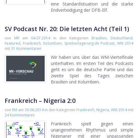
eine Standardsituation und die starke
Endverteidigung der DFB-Elf.
SV Podcast Nr. 20: Die letzten Acht (Teil 1)
von
MR
am
04.07.2014
in den Kategorien
Brasilien
,
Deutschland
,
Featured
,
Frankreich
,
Kolumbien
,
Spielverlagerung.de Podcast
,
WM 2014
mit
31 Kommentaren
Wir haben uns über das WM-Viertelfinale
unterhalten. Im ersten Teil des Podcasts
geht es um die deutsche Partie und das
zweite Spiel des Tages zwischen
Brasilien und Kolumbien.
Frankreich – Nigeria 2:0
von
RM
am
30.06.2014
in den Kategorien
Frankreich
,
Nigeria
,
WM 2014
mit
24 Kommentaren
Frankreich spielt gegen einen
unangenehmen Rhythmus und simple
Nigerianer mit einer unpassenden