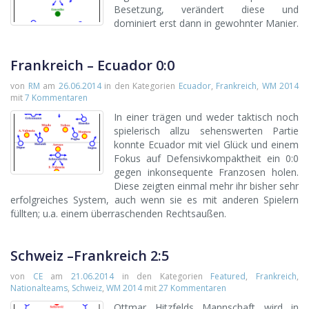
Besetzung, verändert diese und
dominiert erst dann in gewohnter Manier.
Frankreich – Ecuador 0:0
von
RM
am
26.06.2014
in den Kategorien
Ecuador
,
Frankreich
,
WM 2014
mit
7 Kommentaren
In einer trägen und weder taktisch noch
spielerisch allzu sehenswerten Partie
konnte Ecuador mit viel Glück und einem
Fokus auf Defensivkompaktheit ein 0:0
gegen inkonsequente Franzosen holen.
Diese zeigten einmal mehr ihr bisher sehr
erfolgreiches System, auch wenn sie es mit anderen Spielern
füllten; u.a. einem überraschenden Rechtsaußen.
Schweiz –Frankreich 2:5
von
CE
am
21.06.2014
in den Kategorien
Featured
,
Frankreich
,
Nationalteams
,
Schweiz
,
WM 2014
mit
27 Kommentaren
Ottmar Hitzfelds Mannschaft wird in