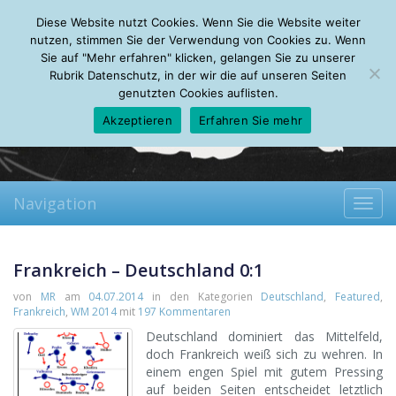
Friday, 07.08.2026
Diese Website nutzt Cookies. Wenn Sie die Website weiter
Mein Account
About
Autoren
Leseempfehlungen
FAQ
nutzen, stimmen Sie der Verwendung von Cookies zu. Wenn
Sie auf "Mehr erfahren" klicken, gelangen Sie zu unserer
Rubrik Datenschutz, in der wir die auf unseren Seiten
genutzten Cookies auflisten.
Akzeptieren
Erfahren Sie mehr
Navigation
Toggl
navig
Frankreich – Deutschland 0:1
von
MR
am
04.07.2014
in den Kategorien
Deutschland
,
Featured
,
Frankreich
,
WM 2014
mit
197 Kommentaren
Deutschland dominiert das Mittelfeld,
doch Frankreich weiß sich zu wehren. In
einem engen Spiel mit gutem Pressing
auf beiden Seiten entscheidet letztlich