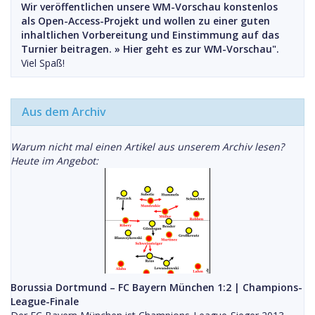
Wir veröffentlichen unsere WM-Vorschau konstenlos
als Open-Access-Projekt und wollen zu einer guten
inhaltlichen Vorbereitung und Einstimmung auf das
Turnier beitragen. »
Hier geht es zur WM-Vorschau".
Viel Spaß!
Aus dem Archiv
Warum nicht mal einen Artikel aus unserem Archiv lesen?
Heute im Angebot:
Borussia Dortmund – FC Bayern München 1:2 | Champions-
League-Finale