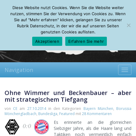
Saturday, 08.08.2026
Diese Website nutzt Cookies. Wenn Sie die Website weiter
Mein Account
About
Autoren
Leseempfehlungen
FAQ
nutzen, stimmen Sie der Verwendung von Cookies zu. Wenn
Sie auf "Mehr erfahren" klicken, gelangen Sie zu unserer
Rubrik Datenschutz, in der wir die auf unseren Seiten
genutzten Cookies auflisten.
Akzeptieren
Erfahren Sie mehr
Navigation
Toggl
navig
Ohne Wimmer und Beckenbauer – aber
mit strategischem Tiefgang
von
CE
am
27.10.2014
in den Kategorien
Bayern München
,
Borussia
Mönchengladbach
,
Bundesliga
,
Featured
mit
28 Kommentaren
Es erinnerte an die glorreichen
0:0
Siebziger Jahre, als die Haare lang und
Taktiken noch vermeintlich einfach