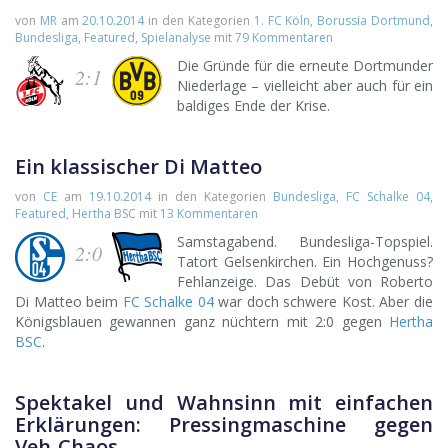
von
MR
am
20.10.2014
in den Kategorien
1. FC Köln
,
Borussia Dortmund
,
Bundesliga
,
Featured
,
Spielanalyse
mit
79 Kommentaren
Die Gründe für die erneute Dortmunder
2:1
Niederlage – vielleicht aber auch für ein
baldiges Ende der Krise.
Ein klassischer Di Matteo
von
CE
am
19.10.2014
in den Kategorien
Bundesliga
,
FC Schalke 04
,
Featured
,
Hertha BSC
mit
13 Kommentaren
Samstagabend. Bundesliga-Topspiel.
2:0
Tatort Gelsenkirchen. Ein Hochgenuss?
Fehlanzeige. Das Debüt von Roberto
Di Matteo beim
FC Schalke 04
war doch schwere Kost. Aber die
Königsblauen gewannen ganz nüchtern mit 2:0 gegen
Hertha
BSC
.
Spektakel und Wahnsinn mit einfachen
Erklärungen: Pressingmaschine gegen
Veh-Chaos