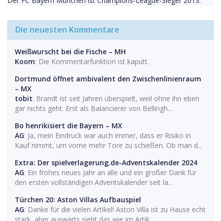
Der FC Bayern München ist Champions-League-Sieger 2013.
Die neuesten Kommentare
Weißwurscht bei die Fische – MH
Koom
: Die Kommentarfunktion ist kaputt.
Dortmund öffnet ambivalent den Zwischenlinienraum
– MX
tobit
: Brandt ist seit Jahren überspielt, weil ohne ihn eben
gar nichts geht. Erst als Balancierer von Bellingh...
Bo henrikisiert die Bayern – MX
AG
: Ja, mein Eindruck war auch immer, dass er Risiko in
Kauf nimmt, um vorne mehr Tore zu schießen. Ob man d...
Extra: Der spielverlagerung.de-Adventskalender 2024
AG
: Ein frohes neues Jahr an alle und ein großer Dank für
den ersten vollständigen Adventskalender seit la...
Türchen 20: Aston Villas Aufbauspiel
AG
: Danke für die vielen Artikel! Aston Villa ist zu Hause echt
stark, aber auswärts sieht das wie im Artik...