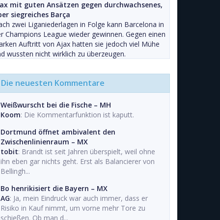
jax mit guten Ansätzen gegen durchwachsenes,
ber siegreiches Barça
ch zwei Liganiederlagen in Folge kann Barcelona in
er Champions League wieder gewinnen. Gegen einen
arken Auftritt von Ajax hatten sie jedoch viel Mühe
d wussten nicht wirklich zu überzeugen.
Die neuesten Kommentare
Weißwurscht bei die Fische – MH
Koom
: Die Kommentarfunktion ist kaputt.
Dortmund öffnet ambivalent den
Zwischenlinienraum – MX
tobit
: Brandt ist seit Jahren überspielt, weil ohne
ihn eben gar nichts geht. Erst als Balancierer von
Bellingh...
Bo henrikisiert die Bayern – MX
AG
: Ja, mein Eindruck war auch immer, dass er
Risiko in Kauf nimmt, um vorne mehr Tore zu
schießen. Ob man d...