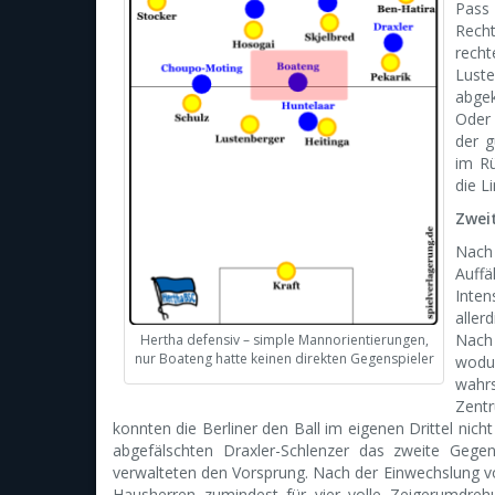
Pass 
Rech
recht
Luste
abgek
Oder 
der g
im Rü
die Li
Zwei
Nach
Auffä
Inten
aller
Nach 
Hertha defensiv – simple Mannorientierungen,
nur Boateng hatte keinen direkten Gegenspieler
wodu
wahr
Zentr
konnten die Berliner den Ball im eigenen Drittel nich
abgefälschten Draxler-Schlenzer das zweite Gege
verwalteten den Vorsprung. Nach der Einwechslung von 
Hausherren zumindest für vier volle Zeigerumdre