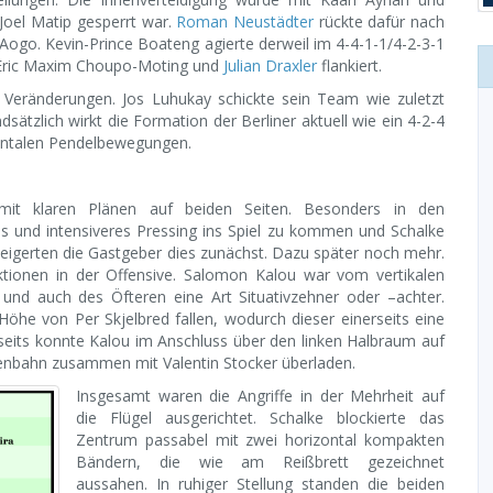
oel Matip gesperrt war.
Roman Neustädter
rückte dafür nach
 Aogo. Kevin-Prince Boateng agierte derweil im 4-4-1-1/4-2-3-1
 Eric Maxim Choupo-Moting und
Julian Draxler
flankiert.
 Veränderungen. Jos Luhukay schickte sein Team wie zuletzt
dsätzlich wirkt die Formation der Berliner aktuell wie ein 4-2-4
izontalen Pendelbewegungen.
mit klaren Plänen auf beiden Seiten. Besonders in den
s und intensiveres Pressing ins Spiel zu kommen und Schalke
weigerten die Gastgeber dies zunächst. Dazu später noch mehr.
ktionen in der Offensive. Salomon Kalou war vom vertikalen
er und auch des Öfteren eine Art Situativzehner oder –achter.
Höhe von Per Skjelbred fallen, wodurch dieser einerseits eine
rseits konnte Kalou im Anschluss über den linken Halbraum auf
ußenbahn zusammen mit Valentin Stocker überladen.
Insgesamt waren die Angriffe in der Mehrheit auf
die Flügel ausgerichtet. Schalke blockierte das
Zentrum passabel mit zwei horizontal kompakten
Bändern, die wie am Reißbrett gezeichnet
aussahen. In ruhiger Stellung standen die beiden