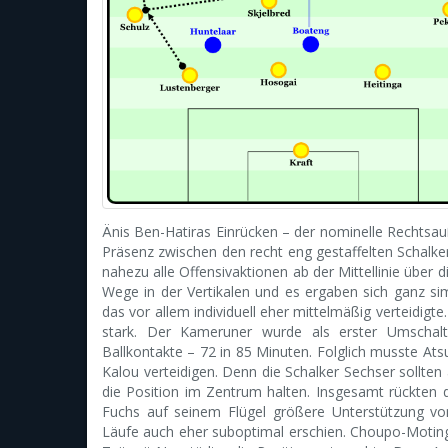
Änis Ben-Hatiras Einrücken – der nominelle Rechtsauß
Präsenz zwischen den recht eng gestaffelten Schalke
nahezu alle Offensivaktionen ab der Mittellinie über 
Wege in der Vertikalen und es ergaben sich ganz si
das vor allem individuell eher mittelmäßig verteidig
stark. Der Kameruner wurde als erster Umschalts
Ballkontakte – 72 in 85 Minuten. Folglich musste Ats
Kalou verteidigen. Denn die Schalker Sechser sollten
die Position im Zentrum halten. Insgesamt rückten die
Fuchs auf seinem Flügel größere Unterstützung vo
Läufe auch eher suboptimal erschien. Choupo-Moti