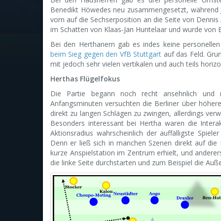
Benedikt Höwedes neu zusammengesetzt, während J
vorn auf die Sechserposition an die Seite von Dennis
im Schatten von Klaas-Jan Huntelaar und wurde von
Bei den Herthanern gab es indes keine personellen
beim Sieg gegen den VfB Stuttgart
auf das Feld. Grun
mit jedoch sehr vielen vertikalen und auch teils hor
Herthas Flügelfokus
Die Partie begann noch recht ansehnlich und 
Anfangsminuten versuchten die Berliner über höhere
direkt zu langen Schlägen zu zwingen, allerdings ver
Besonders interessant bei Hertha waren die Intera
Aktionsradius wahrscheinlich der auffälligste Spiel
Denn er ließ sich in manchen Szenen direkt auf die 
kurze Anspielstation im Zentrum erhielt, und andere
die linke Seite durchstarten und zum Beispiel die A