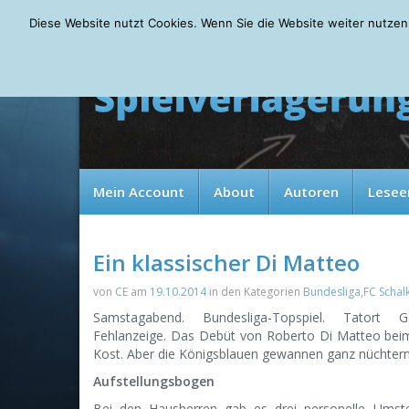
Thursday, 06.08.2026
Diese Website nutzt Cookies. Wenn Sie die Website weiter nutzen
Mein Account
About
Autoren
Lesee
Ein klassischer Di Matteo
von
CE
am
19.10.2014
in den Kategorien
Bundesliga
,
FC Schal
Samstagabend. Bundesliga-Topspiel. Tatort G
Fehlanzeige. Das Debüt von Roberto Di Matteo be
Kost. Aber die Königsblauen gewannen ganz nüchter
Aufstellungsbogen
Bei den Hausherren gab es drei personelle Umste