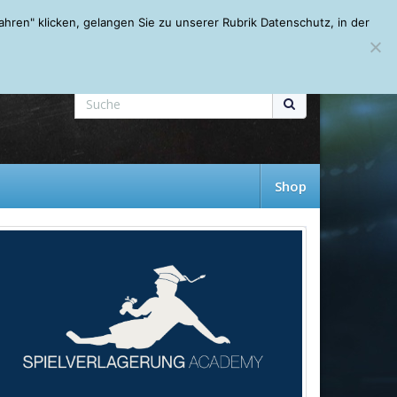
Mein Account
About
Autoren
Leseempfehlungen
FAQ
ren" klicken, gelangen Sie zu unserer Rubrik Datenschutz, in der
Shop