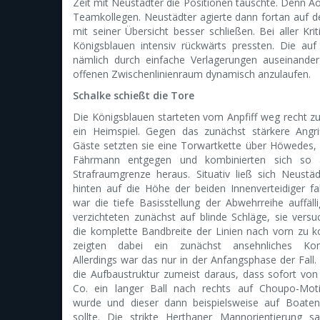
Zeit mit Neustädter die Positionen tauschte. Denn A
Teamkollegen. Neustädter agierte dann fortan auf d
mit seiner Übersicht besser schließen. Bei aller K
Königsblauen intensiv rückwärts pressten. Die au
nämlich durch einfache Verlagerungen auseinand
offenen Zwischenlinienraum dynamisch anzulaufen.
Schalke schießt die Tore
Die Königsblauen starteten vom Anpfiff weg recht zu
ein Heimspiel. Gegen das zunächst stärkere Angri
Gäste setzten sie eine Torwartkette über Höwedes,
Fährmann entgegen und kombinierten sich so
Strafraumgrenze heraus. Situativ ließ sich Neust
hinten auf die Höhe der beiden Innenverteidiger fa
war die tiefe Basisstellung der Abwehrreihe auffälli
verzichteten zunächst auf blinde Schläge, sie versu
die komplette Bandbreite der Linien nach vorn zu 
zeigten dabei ein zunächst ansehnliches Kombi
Allerdings war das nur in der Anfangsphase der Fall.
die Aufbaustruktur zumeist daraus, dass sofort v
Co. ein langer Ball nach rechts auf Choupo-Mot
wurde und dieser dann beispielsweise auf Boateng
sollte. Die strikte Herthaner Mannorientierung s