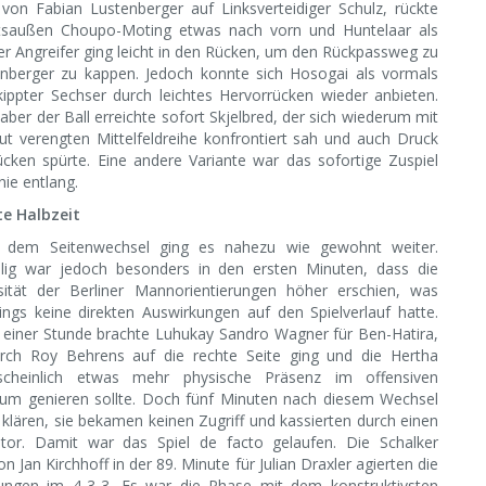
von Fabian Lustenberger auf Linksverteidiger Schulz, rückte
tsaußen Choupo-Moting etwas nach vorn und Huntelaar als
er Angreifer ging leicht in den Rücken, um den Rückpassweg zu
nberger zu kappen. Jedoch konnte sich Hosogai als vormals
ippter Sechser durch leichtes Hervorrücken wieder anbieten.
aber der Ball erreichte sofort Skjelbred, der sich wiederum mit
ut verengten Mittelfeldreihe konfrontiert sah und auch Druck
cken spürte. Eine andere Variante war das sofortige Zuspiel
nie entlang.
te Halbzeit
 dem Seitenwechsel ging es nahezu wie gewohnt weiter.
llig war jedoch besonders in den ersten Minuten, dass die
sität der Berliner Mannorientierungen höher erschien, was
dings keine direkten Auswirkungen auf den Spielverlauf hatte.
einer Stunde brachte Luhukay Sandro Wagner für Ben-Hatira,
rch Roy Behrens auf die rechte Seite ging und die Hertha
scheinlich etwas mehr physische Präsenz im offensiven
um genieren sollte. Doch fünf Minuten nach diesem Wechsel
t klären, sie bekamen keinen Zugriff und kassierten durch einen
ntor. Damit war das Spiel de facto gelaufen. Die Schalker
Jan Kirchhoff in der 89. Minute für Julian Draxler agierten die
hungen im 4-3-3. Es war die Phase mit dem konstruktivsten