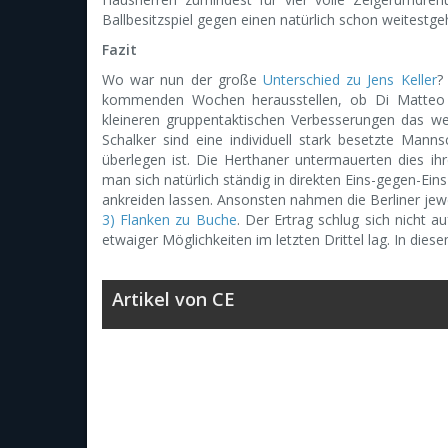
Ballbesitzspiel gegen einen natürlich schon weitestg
Fazit
Wo war nun der große
Unterschied zu Jens Keller
?
kommenden Wochen herausstellen, ob Di Matteo a
kleineren gruppentaktischen Verbesserungen das wei
Schalker sind eine individuell stark besetzte Mann
überlegen ist. Die Herthaner untermauerten dies ih
man sich natürlich ständig in direkten Eins-gegen-Ein
ankreiden lassen. Ansonsten nahmen die Berliner jewe
3) Flanken zu Buche
. Der Ertrag schlug sich nicht 
etwaiger Möglichkeiten im letzten Drittel lag. In diese
Artikel von CE