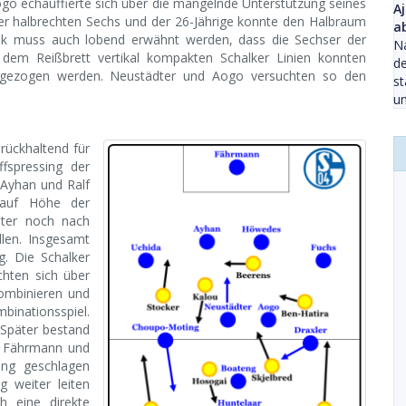
ogo echauffierte sich über die mangelnde Unterstützung seines
A
er halbrechten Sechs und der 26-Jährige konnte den Halbraum
a
ritik muss auch lobend erwähnt werden, dass die Sechser der
Na
f dem Reißbrett vertikal kompakten Schalker Linien konnten
d
ergezogen werden. Neustädter und Aogo versuchten so den
st
un
rückhaltend für
ffspressing der
 Ayhan und Ralf
 auf Höhe der
ädter noch nach
llen. Insgesamt
g. Die Schalker
chten sich über
kombinieren und
nationsspiel.
 Später bestand
on Fährmann und
ing geschlagen
 weiter leiten
ah eine direkte