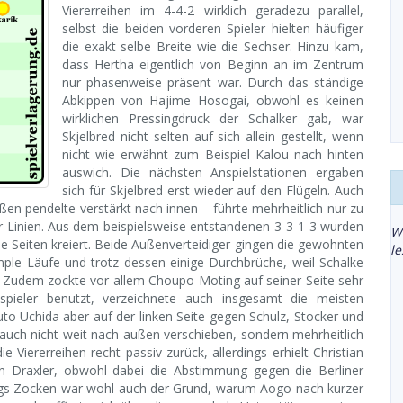
Viererreihen im 4-4-2 wirklich geradezu parallel,
selbst die beiden vorderen Spieler hielten häufiger
die exakt selbe Breite wie die Sechser. Hinzu kam,
dass Hertha eigentlich von Beginn an im Zentrum
nur phasenweise präsent war. Durch das ständige
Abkippen von Hajime Hosogai, obwohl es keinen
wirklichen Pressingdruck der Schalker gab, war
Skjelbred nicht selten auf sich allein gestellt, wenn
nicht wie erwähnt zum Beispiel Kalou nach hinten
auswich. Die nächsten Anspielstationen ergaben
sich für Skjelbred erst wieder auf den Flügeln. Auch
en pendelte verstärkt nach innen – führte mehrheitlich nur zu
r Linien. Aus dem beispielsweise entstandenen 3-3-1-3 wurden
W
die Seiten kreiert. Beide Außenverteidiger gingen die gewohnten
l
mple Läufe und trotz dessen einige Durchbrüche, weil Schalke
te. Zudem zockte vor allem Choupo-Moting auf seiner Seite sehr
pieler benutzt, verzeichnete auch insgesamt die meisten
uto Uchida aber auf der linken Seite gegen Schulz, Stocker und
 auch nicht weit nach außen verschieben, sondern mehrheitlich
 Viererreihen recht passiv zurück, allerdings erhielt Christian
n Draxler, obwohl dabei die Abstimmung gegen die Berliner
ngs Zocken war wohl auch der Grund, warum Aogo nach kurzer