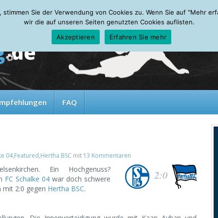
, stimmen Sie der Verwendung von Cookies zu. Wenn Sie auf "Mehr erfah
wir die auf unseren Seiten genutzten Cookies auflisten.
Akzeptieren
Erfahren Sie mehr
mpfehlungen
FAQ
ke 04
,
Featured
,
Hertha BSC
mit
13 Kommentaren
elsenkirchen. Ein Hochgenuss?
2:0
im
FC Schalke 04
war doch schwere
n mit 2:0 gegen
Hertha BSC
.
llungen. Die Innenverteidigung wurde mit Kaan Ayhan und