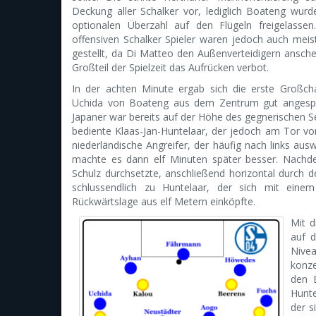
Deckung aller Schalker vor, lediglich Boateng wurde
optionalen Überzahl auf den Flügeln freigelassen
offensiven Schalker Spieler waren jedoch auch meist 
gestellt, da Di Matteo den Außenverteidigern ansch
Großteil der Spielzeit das Aufrücken verbot.
In der achten Minute ergab sich die erste Großc
Uchida von Boateng aus dem Zentrum gut angespi
Japaner war bereits auf der Höhe des gegnerischen 
bediente Klaas-Jan-Huntelaar, der jedoch am Tor vo
niederländische Angreifer, der häufig nach links a
machte es dann elf Minuten später besser. Nachd
Schulz durchsetzte, anschließend horizontal durch d
schlussendlich zu Huntelaar, der sich mit eine
Rückwärtslage aus elf Metern einköpfte.
Mit d
auf d
Nive
konze
den 
Hunte
der s