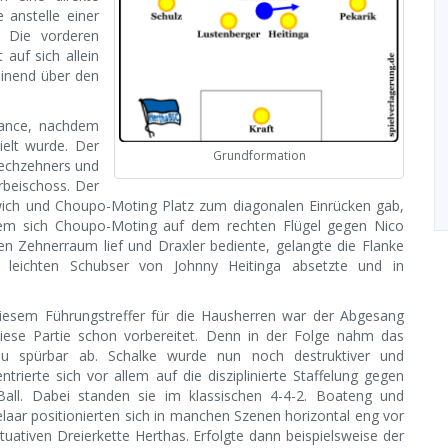
 anstelle einer
. Die vorderen
auf sich allein
einend über den
hance, nachdem
elt wurde. Der
Grundformation
Sechzehners und
rbeischoss. Der
uswich und Choupo-Moting Platz zum diagonalen Einrücken gab,
em sich Choupo-Moting auf dem rechten Flügel gegen Nico
en Zehnerraum lief und Draxler bediente, gelangte die Flanke
m leichten Schubser von Johnny Heitinga absetzte und in
iesem Führungstreffer für die Hausherren war der Abgesang
iese Partie schon vorbereitet. Denn in der Folge nahm das
au spürbar ab. Schalke wurde nun noch destruktiver und
ntrierte sich vor allem auf die disziplinierte Staffelung gegen
Ball. Dabei standen sie im klassischen 4-4-2. Boateng und
laar positionierten sich in manchen Szenen horizontal eng vor
ituativen Dreierkette Herthas. Erfolgte dann beispielsweise der