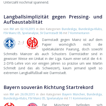
Unterzahl nochmal spannend.
Langballsimplizität gegen Pressing- und
Aufbaustabilität
von
RM
am
02.10.2015
in den Kategorien
Bundesliga
,
Bundesliga-Klubs
,
FSV Mainz 05
,
Spielanalyse
,
SV Darmstadt 98
mit
7 Kommentaren
Darmstadt gegen Mainz ist auf dem
2:3
Papier womöglich nicht die
spektakulärste Paarung, doch sowohl
Schmidts Mainzer als auch Schusters Darmstädter sind in
gewisser Weise ein Unikat in der Liga. Kaum einer setzt die 4-4-
2-DFB-Lehre von vor einigen Jahren so präzise um wie Martin
Schmidt (und das als Schweizer!), kaum jemand spielt so
extremen Langballfußball wie Darmstadt.
Bayern souverän Richtung Startrekord
von
RM
am
26.09.2015
in den Kategorien
Bayern München
,
Bundesliga
,
Bundesliga-Klubs
,
FSV Mainz 05
,
Spielanalyse
mit
11 Kommentaren
Die Münchner befinden sich