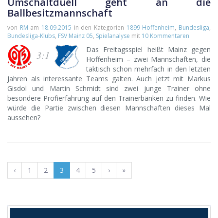
Umschaltduell geht an die
Ballbesitzmannschaft
von
RM
am
18.09.2015
in den Kategorien
1899 Hoffenheim
,
Bundesliga
,
Bundesliga-Klubs
,
FSV Mainz 05
,
Spielanalyse
mit
10 Kommentaren
Das Freitagsspiel heißt Mainz gegen
3:1
Hoffenheim – zwei Mannschaften, die
taktisch schon mehrfach in den letzten
Jahren als interessante Teams galten. Auch jetzt mit Markus
Gisdol und Martin Schmidt sind zwei junge Trainer ohne
besondere Profierfahrung auf den Trainerbänken zu finden. Wie
würde die Partie zwischen diesen Mannschaften dieses Mal
aussehen?
‹
1
2
3
4
5
›
»