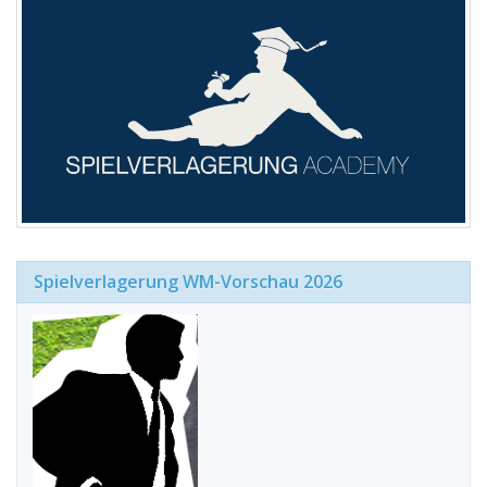
Spielverlagerung WM-Vorschau 2026