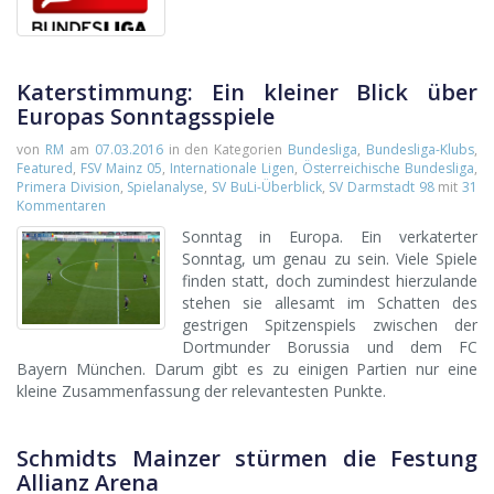
Katerstimmung: Ein kleiner Blick über
Europas Sonntagsspiele
von
RM
am
07.03.2016
in den Kategorien
Bundesliga
,
Bundesliga-Klubs
,
Featured
,
FSV Mainz 05
,
Internationale Ligen
,
Österreichische Bundesliga
,
Primera Division
,
Spielanalyse
,
SV BuLi-Überblick
,
SV Darmstadt 98
mit
31
Kommentaren
Sonntag in Europa. Ein verkaterter
Sonntag, um genau zu sein. Viele Spiele
finden statt, doch zumindest hierzulande
stehen sie allesamt im Schatten des
gestrigen Spitzenspiels zwischen der
Dortmunder Borussia und dem FC
Bayern München. Darum gibt es zu einigen Partien nur eine
kleine Zusammenfassung der relevantesten Punkte.
Schmidts Mainzer stürmen die Festung
Allianz Arena