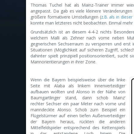
Thomas Tuchel hat als Mainz-Trainer immer wi
angepasst. Da gab es viele kleinere Veränderungen
größere formativere Umstellungen (
z.B. als in dies
konnte man letzteres nicht beobachten. Einmal mehr b
Grundsätzlich ist an diesem 4-4-2 nichts Besonderes
welchem Malli als Zehner nach vorne neben Muto
gegnerischen Sechserraum zu versperren und erst in
Situationen (Möglichkeit auf sicheren Zugriff, schle
dahinter spielt prinzipiell positionsorientiert, such
Mannorientierungen in ihrer Zone.
Wenn die Bayern beispielsweise über die linke
Seite mit Alaba als linkem Innenverteidiger
aufbauen wollten und Alonso in der Nähe von
Baumgartlinger stand, dann schob Mainz‘
rechter Sechser ein paar Meter nach vorne und
manndeckte Alonso. Schob zum Beispiel ein
Flügelstürmer auf einen tiefen Außenverteidiger
der Bayern heraus, rückten die anderen
Mittelfeldspieler entsprechend des Kettenspiels
in das entstandene Loch hinein. Die