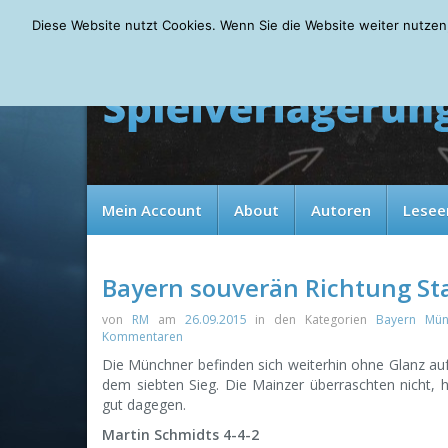
Sunday, 09.08.2026
Diese Website nutzt Cookies. Wenn Sie die Website weiter nutzen
Mein Account
About
Autoren
Lesee
Bayern souverän Richtung St
von
RM
am
26.09.2015
in den Kategorien
Bayern Mün
Kommentaren
Die Münchner befinden sich weiterhin ohne Glanz a
dem siebten Sieg. Die Mainzer überraschten nicht, h
gut dagegen.
Martin Schmidts 4-4-2