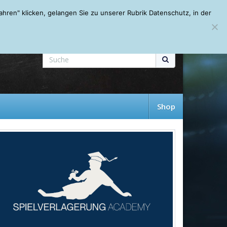
Mein Account
About
Autoren
Leseempfehlungen
FAQ
ren" klicken, gelangen Sie zu unserer Rubrik Datenschutz, in der
Shop