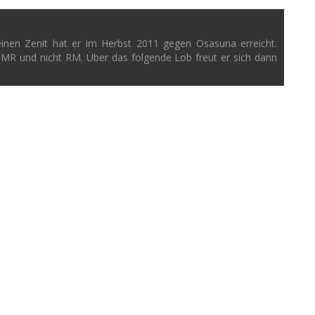
einen Zenit hat er im Herbst 2011 gegen Osasuna erreicht.
 MR und nicht RM. Über das folgende Lob freut er sich dann