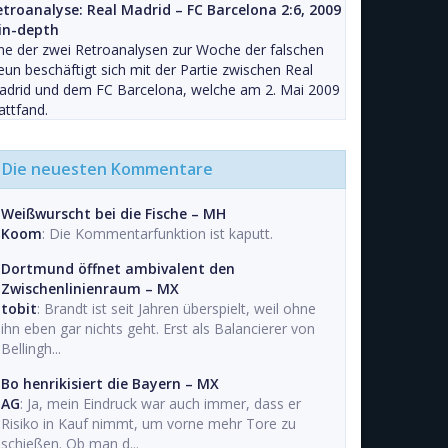
etroanalyse: Real Madrid – FC Barcelona 2:6, 2009
 in-depth
ne der zwei Retroanalysen zur Woche der falschen
un beschäftigt sich mit der Partie zwischen Real
adrid und dem FC Barcelona, welche am 2. Mai 2009
attfand.
Die neuesten Kommentare
Weißwurscht bei die Fische – MH
Koom
: Die Kommentarfunktion ist kaputt.
Dortmund öffnet ambivalent den
Zwischenlinienraum – MX
tobit
: Brandt ist seit Jahren überspielt, weil ohne
ihn eben gar nichts geht. Erst als Balancierer von
Bellingh...
Bo henrikisiert die Bayern – MX
AG
: Ja, mein Eindruck war auch immer, dass er
Risiko in Kauf nimmt, um vorne mehr Tore zu
schießen. Ob man d...