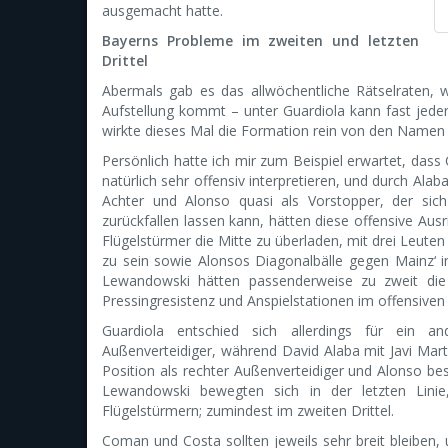
ausgemacht hatte.
Bayerns Probleme im zweiten und letzten
Drittel
Abermals gab es das allwöchentliche Rätselraten, 
Aufstellung kommt – unter Guardiola kann fast jede
wirkte dieses Mal die Formation rein von den Namen h
Persönlich hatte ich mir zum Beispiel erwartet, dass
natürlich sehr offensiv interpretieren, und durch Ala
Achter und Alonso quasi als Vorstopper, der sic
zurückfallen lassen kann, hätten diese offensive Au
Flügelstürmer die Mitte zu überladen, mit drei Leute
zu sein sowie Alonsos Diagonalbälle gegen Mainz‘ 
Lewandowski hätten passenderweise zu zweit die 
Pressingresistenz und Anspielstationen im offensive
Guardiola entschied sich allerdings für ein an
Außenverteidiger, während David Alaba mit Javi Mart
Position als rechter Außenverteidiger und Alonso bes
Lewandowski bewegten sich in der letzten Lini
Flügelstürmern; zumindest im zweiten Drittel.
Coman und Costa sollten jeweils sehr breit bleiben,