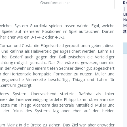
R
Grundformationen
|
Ei
Ne
M
welches System Guardiola spielen lassen würde. Egal, welche
st
r Spieler auf mehreren Positionen im Spiel auftauchen. Darum
er eher wie ein 3-1-4-2 oder 4-3-3.
 Coman und Costa die Flügelverteidigerpositionen geben, diese
ba und Rafinha als Halbverteidiger abgesichert werden. Lahm als
h bei Bedarf auch gegen den Ball zwischen die Verteidiger
srichtung möglich gemacht. Das Ziel wäre es gewesen, über die
n in der Abwehr und einem tiefen Sechser davor gut abgesichert
in der Horizontale kompakte Formation zu nutzen. Müller und
gegnerische Viererkette beschäftigt, Thiago und Lahm für
n Zentrum gesorgt.
deres System. Überraschend startete Rafinha als linker
inez die Innenverteidigung bildete. Philipp Lahm übernahm die
etzte mit Thiago Alcantara das zentrale Mittelfeld. Müller und
e, der fokus des Systems lag aber eher auf den beiden
 um Mainz in die Breite zu ziehen. Das Ziel war aber entweder