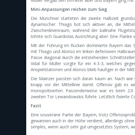
Müller vergab den Elfmeter aber und Bayern ging mit 
Mini-Anpassungen reichen zum Sieg
Die Münchner starteten die zweite Halbzeit grundsät
dynamischer. Thiago bot sich aktiver an, die Mitte
Zwischenlinienraum, während der ballnahe Flügelstü
lohnte sich Guardiolas Ausrichtung aber: Eine Flank
Mit der Führung im Rücken dominierte Bayern das Spi
mit Thiago und Alonso im linken defensiven Halbrau
Pässe diagonal durch die entstehenden Schnittstelle
Vidal für Müller sorgte für ein 4-3-3, welches geg
Anspielstationen und Alonso blieb häufiger in der Mitt
Die Mainzer passten sich daran kaum an. Nach wie vo
knapp vor der Mittellinie damit. Offensiv gab es w
monopolisierten. Passenderweise war es beim 2:0 
zweiten Tor Lewandowskis führte. Letztlich fixierte 
Fazit
Eine souveräne Partie der Bayern, trotz Offensivprobl
gewannen auch in der Höhe verdient, allerdings ohne 
simples, wenn auch sehr gut umgesetztes System, wur