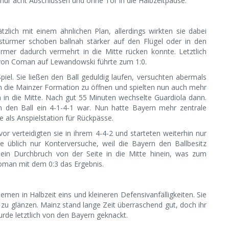
nur acht Abschlüssen und ohne Tor in die Halbzeitpause.
zlich mit einem ähnlichen Plan, allerdings wirkten sie dabei
lstürmer schoben ballnah stärker auf den Flügel oder in den
rmer dadurch vermehrt in die Mitte rücken konnte. Letztlich
e von Coman auf Lewandowski führte zum 1:0.
el. Sie ließen den Ball geduldig laufen, versuchten abermals
m die Mainzer Formation zu öffnen und spielten nun auch mehr
n in die Mitte. Nach gut 55 Minuten wechselte Guardiola dann.
en den Ball ein 4-1-4-1 war. Nun hatte Bayern mehr zentrale
e als Anspielstation für Rückpässe.
r verteidigten sie in ihrem 4-4-2 und starteten weiterhin nur
ie üblich nur Konterversuche, weil die Bayern den Ballbesitz
ein Durchbruch von der Seite in die Mitte hinein, was zum
Coman mit dem 0:3 das Ergebnis.
emen in Halbzeit eins und kleineren Defensivanfälligkeiten. Sie
zu glänzen. Mainz stand lange Zeit überraschend gut, doch ihr
de letztlich von den Bayern geknackt.