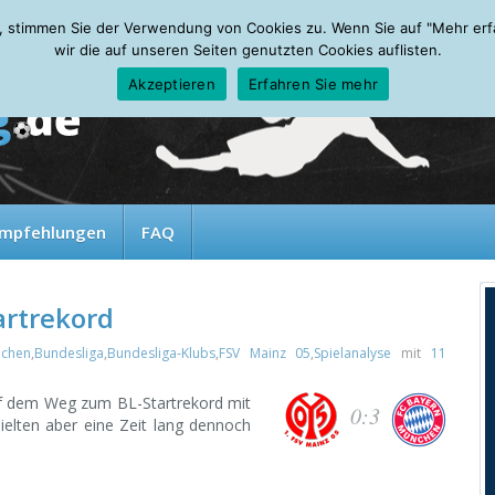
, stimmen Sie der Verwendung von Cookies zu. Wenn Sie auf "Mehr erfah
wir die auf unseren Seiten genutzten Cookies auflisten.
Akzeptieren
Erfahren Sie mehr
mpfehlungen
FAQ
artrekord
chen
,
Bundesliga
,
Bundesliga-Klubs
,
FSV Mainz 05
,
Spielanalyse
mit
11
uf dem Weg zum BL-Startrekord mit
0:3
ielten aber eine Zeit lang dennoch