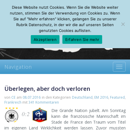
Saturday, 08.08.2026
Diese Website nutzt Cookies. Wenn Sie die Website weiter
Mein Account
About
Autoren
Leseempfehlungen
FAQ
nutzen, stimmen Sie der Verwendung von Cookies zu. Wenn
Sie auf "Mehr erfahren" klicken, gelangen Sie zu unserer
Rubrik Datenschutz, in der wir die auf unseren Seiten
genutzten Cookies auflisten.
Akzeptieren
Erfahren Sie mehr
Navigation
Toggl
navig
Überlegen, aber doch verloren
von
CE
am
08.07.2016
in den Kategorien
Deutschland
,
EM 2016
,
Featured
,
Frankreich
mit
341 Kommentaren
Die Grande Nation jubelt. Am Sonntag
0:2
kann die französische Mannschaft im
Stade de France den Traum vom Titel
im eigenen Land Wirklichkeit werden lassen. Zuvor mussten