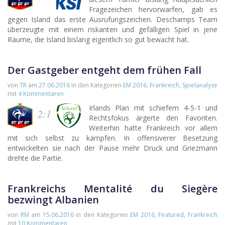
Fragezeichen hervorwarfen, gab es
gegen Island das erste Ausrufungszeichen. Deschamps Team
überzeugte mit einem riskanten und gefälligen Spiel in jene
Räume, die Island bislang eigentlich so gut bewacht hat.
Der Gastgeber entgeht dem frühen Fall
von
TR
am
27.06.2016
in den Kategorien
EM 2016
,
Frankreich
,
Spielanalyse
mit
4 Kommentaren
Irlands Plan mit schiefem 4-5-1 und
2:1
Rechtsfokus ärgerte den Favoriten.
Weiterhin hatte Frankreich vor allem
mit sich selbst zu kämpfen. In offensiverer Besetzung
entwickelten sie nach der Pause mehr Druck und Griezmann
drehte die Partie.
Frankreichs Mentalité du Siegère
bezwingt Albanien
von
RM
am
15.06.2016
in den Kategorien
EM 2016
,
Featured
,
Frankreich
mit
10 Kommentaren