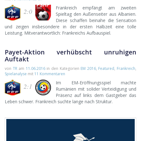
Frankreich empfängt am zweiten
2:0
Spieltag den Außenseiter aus Albanien.
Diese schaffen beinahe die Sensation
und zeigen insbesondere in der ersten Halbzeit eine tolle
Leistung. Mitverantwortlich: Frankreichs Aufbauspiel.
Payet-Aktion verhübscht unruhigen
Auftakt
von
TR
am
11.06.2016
in den Kategorien
EM 2016
,
Featured
,
Frankreich
,
Spielanalyse
mit
11 Kommentaren
Im EM-Eröffnungsspiel machte
2:1
Rumänien mit solider Verteidigung und
Präsenz auf links dem Gastgeber das
Leben schwer. Frankreich suchte lange nach Struktur.