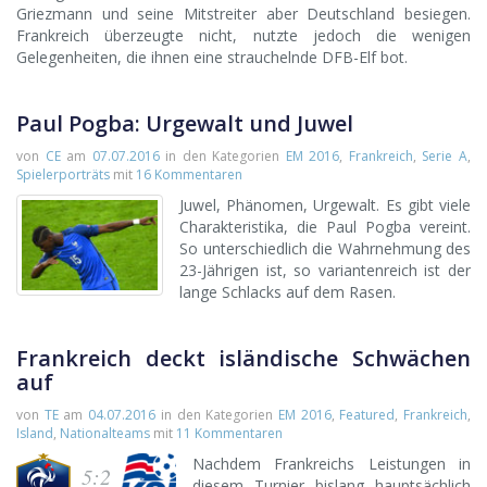
Griezmann und seine Mitstreiter aber Deutschland besiegen.
Frankreich überzeugte nicht, nutzte jedoch die wenigen
Gelegenheiten, die ihnen eine strauchelnde DFB-Elf bot.
Paul Pogba: Urgewalt und Juwel
von
CE
am
07.07.2016
in den Kategorien
EM 2016
,
Frankreich
,
Serie A
,
Spielerporträts
mit
16 Kommentaren
Juwel, Phänomen, Urgewalt. Es gibt viele
Charakteristika, die Paul Pogba vereint.
So unterschiedlich die Wahrnehmung des
23-Jährigen ist, so variantenreich ist der
lange Schlacks auf dem Rasen.
Frankreich deckt isländische Schwächen
auf
von
TE
am
04.07.2016
in den Kategorien
EM 2016
,
Featured
,
Frankreich
,
Island
,
Nationalteams
mit
11 Kommentaren
Nachdem Frankreichs Leistungen in
5:2
diesem Turnier bislang hauptsächlich