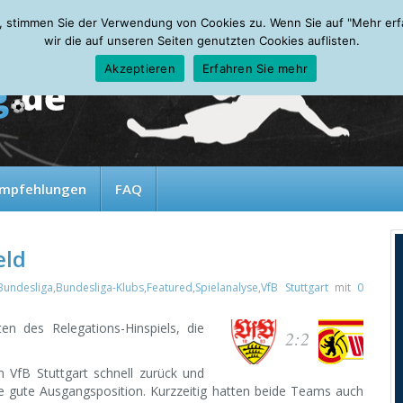
, stimmen Sie der Verwendung von Cookies zu. Wenn Sie auf "Mehr erfah
wir die auf unseren Seiten genutzten Cookies auflisten.
Akzeptieren
Erfahren Sie mehr
mpfehlungen
FAQ
eld
Bundesliga
,
Bundesliga-Klubs
,
Featured
,
Spielanalyse
,
VfB Stuttgart
mit
0
en des Relegations-Hinspiels, die
2:2
 VfB Stuttgart schnell zurück und
ine gute Ausgangsposition. Kurzzeitig hatten beide Teams auch