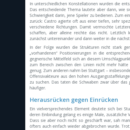
In unterschiedlichen Konstellationen wurden die en
Das entscheidende Thema lautete aber dann, wie s
Schwierigkeit darin, jene Spieler zu bedienen. Zum ei
zurück: Castro agierte oft aus einer tiefen, sehr sp
verschiedene Richtungen. Damit vermochte Letzte
schaffen, aber alleine reichte das nicht. Letztlic
zunächst untereinander und dann weiter in die nächs
In der Folge wurden die Strukturen nicht stark 
„vorhandenen“ Positionierungen in die entspreche
gegnerische Mittelfeld sich an diesem Umschlagpu
zum Bereich zwischen den Linien nicht mehr hätte
genug. Zum anderen nahm bei Stuttgart – insbesondere
Offensivakteure aus den hohen Ausgangsstaffelunge
zu suchen. Das taten die Schwaben zwar über das g
häufiger.
Herausrücken gegen Einrücken
Ein vielversprechendes Element deutete sich bei St
deren Einbindung gelang es einige Male, zusätzliche
Dass sie aber noch nicht so geschärft war, sah man
öfters auch einfach wieder abgebrochen wurde. Trot