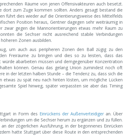
tsprechenden Räume von jenen Offensivakteuren auch besetzt.
ie dort zum Zuge kommen sollten. Anders gesagt bestand die
nen führt dies wieder auf die Orientierungsweise des Mittelfelds
ezifischen Position heraus, Gentner dagegen sehr weiträumig in
rer zwar gegen die Mannorientierungen etwas mehr Raum zu
h konnten die Sechser nicht ausreichend stabile Verbindungen
t höheren Zonen ausbilden.
genug, um auch aus peripheren Zonen den Ball zügig zu den
nden Freiräume zu bringen und dies so zu leisten, dass das
nkt würde abarbeiten müssen und demgegenüber Konzentration
 halten können. Genau das gelang Union zumindest noch oft
 in der letzten halben Stunde – die Tendenz zu, dass sich die
n etwas zu spät neu nach hinten lösten, um mögliche Lücken
esamte Spiel hinweg, später verpassten sie aber das Timing
uttgart in Form des
Einrückens der Außenverteidiger
an. Über
 Verbindungen um die Sechser herum zu ergänzen und zu füllen.
 an der zögerlichen Ausführung, in der begonnenes Einrücken
zdem hatte Stuttgart über diese Route in den entsprechenden