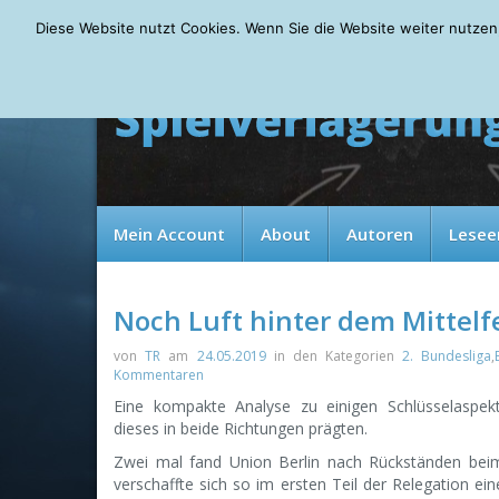
Saturday, 08.08.2026
Diese Website nutzt Cookies. Wenn Sie die Website weiter nutzen
Mein Account
About
Autoren
Lesee
Noch Luft hinter dem Mittelf
von
TR
am
24.05.2019
in den Kategorien
2. Bundesliga
,
Kommentaren
Eine kompakte Analyse zu einigen Schlüsselaspekt
dieses in beide Richtungen prägten.
Zwei mal fand Union Berlin nach Rückständen beim
verschaffte sich so im ersten Teil der Relegation e