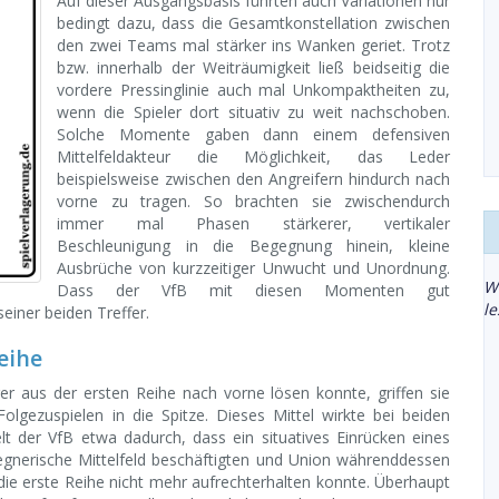
Auf dieser Ausgangsbasis führten auch Variationen nur
bedingt dazu, dass die Gesamtkonstellation zwischen
den zwei Teams mal stärker ins Wanken geriet. Trotz
bzw. innerhalb der Weiträumigkeit ließ beidseitig die
vordere Pressinglinie auch mal Unkompaktheiten zu,
wenn die Spieler dort situativ zu weit nachschoben.
Solche Momente gaben dann einem defensiven
Mittelfeldakteur die Möglichkeit, das Leder
beispielsweise zwischen den Angreifern hindurch nach
vorne zu tragen. So brachten sie zwischendurch
immer mal Phasen stärkerer, vertikaler
Beschleunigung in die Begegnung hinein, kleine
Ausbrüche von kurzzeitiger Unwucht und Unordnung.
W
Dass der VfB mit diesen Momenten gut
l
iner beiden Treffer.
eihe
er aus der ersten Reihe nach vorne lösen konnte, griffen sie
lgezuspielen in die Spitze. Dieses Mittel wirkte bei beiden
 der VfB etwa dadurch, dass ein situatives Einrücken eines
gnerische Mittelfeld beschäftigten und Union währenddessen
die erste Reihe nicht mehr aufrechterhalten konnte. Überhaupt