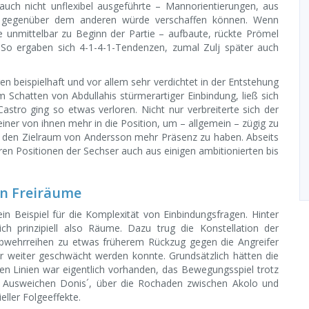
auch nicht unflexibel ausgeführte – Mannorientierungen, aus
il gegenüber dem anderen würde verschaffen können. Wenn
e unmittelbar zu Beginn der Partie – aufbaute, rückte Prömel
 So ergaben sich 4-1-4-1-Tendenzen, zumal Zulj später auch
 beispielhaft und vor allem sehr verdichtet in der Entstehung
 Schatten von Abdullahis stürmerartiger Einbindung, ließ sich
stro ging so etwas verloren. Nicht nur verbreiterte sich der
iner von ihnen mehr in die Position, um – allgemein – zügig zu
um den Zielraum von Andersson mehr Präsenz zu haben. Abseits
ren Positionen der Sechser auch aus einigen ambitionierten bis
in Freiräume
ein Beispiel für die Komplexität von Einbindungsfragen. Hinter
ich prinzipiell also Räume. Dazu trug die Konstellation der
 Abwehrreihen zu etwas früherem Rückzug gegen die Angreifer
er weiter geschwächt werden konnte. Grundsätzlich hätten die
n Linien war eigentlich vorhanden, das Bewegungsspiel trotz
om Ausweichen Donis´, über die Rochaden zwischen Akolo und
eller Folgeeffekte.