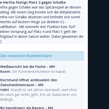
ie Hertha festigt Platz 3 gegen Schalke
rtha gegen Schalke war das Spitzenspiel an diesem
ieltag. Mit einem Sieg konnte sich die drittplatzierte
rtha von Schalke absetzen und befindet sich somit
iterhin auf bestem Wege zur direkten CL-
alifikation. Mit nunmehr drei Punkten bzw. fünf
nkten Vorsprung auf Platz 4 und Platz 5 geht der
folgslauf in dieser Saison weiter. Dabei gewannen die
]
Die neuesten Kommentare
Weißwurscht bei die Fische – MH
Koom
: Die Kommentarfunktion ist kaputt.
Dortmund öffnet ambivalent den
Zwischenlinienraum – MX
tobit
: Brandt ist seit Jahren überspielt, weil ohne
ihn eben gar nichts geht. Erst als Balancierer von
Bellingh...
Bo henrikisiert die Bayern – MX