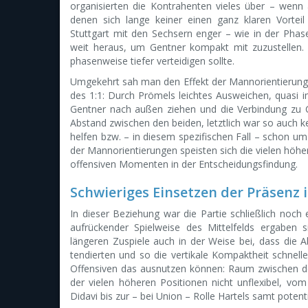
organisierten die Kontrahenten vieles über – wenn 
denen sich lange keiner einen ganz klaren Vorte
Stuttgart mit den Sechsern enger – wie in der Phas
weit heraus, um Gentner kompakt mit zuzustellen.
phasenweise tiefer verteidigen sollte.
Umgekehrt sah man den Effekt der Mannorientierungen
des 1:1: Durch Prömels leichtes Ausweichen, quasi im
Gentner nach außen ziehen und die Verbindung zu Ca
Abstand zwischen den beiden, letztlich war so auch ke
helfen bzw. – in diesem spezifischen Fall – schon 
der Mannorientierungen speisten sich die vielen höhe
offensiven Momenten in der Entscheidungsfindung.
Schwieriges Einsetzen der Präsenz 
In dieser Beziehung war die Partie schließlich noch 
aufrückender Spielweise des Mittelfelds ergaben s
längeren Zuspiele auch in der Weise bei, dass die
tendierten und so die vertikale Kompaktheit schnell
Offensiven das ausnutzen können: Raum zwischen de
der vielen höheren Positionen nicht unflexibel, v
Didavi bis zur – bei Union – Rolle Hartels samt potenti