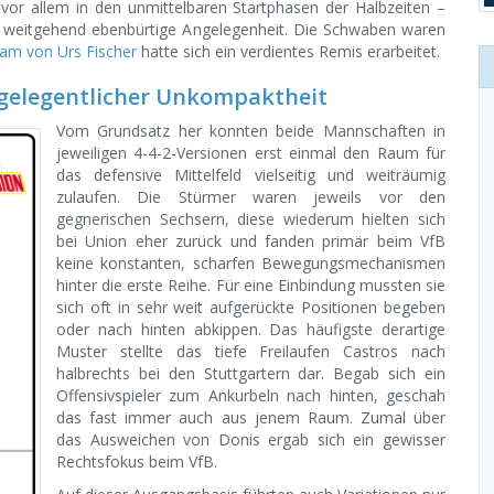
 vor allem in den unmittelbaren Startphasen der Halbzeiten –
ine weitgehend ebenbürtige Angelegenheit. Die Schwaben waren
am von Urs Fischer
hatte sich ein verdientes Remis erarbeitet.
elegentlicher Unkompaktheit
Vom Grundsatz her konnten beide Mannschaften in
jeweiligen 4-4-2-Versionen erst einmal den Raum für
das defensive Mittelfeld vielseitig und weiträumig
zulaufen. Die Stürmer waren jeweils vor den
gegnerischen Sechsern, diese wiederum hielten sich
bei Union eher zurück und fanden primär beim VfB
keine konstanten, scharfen Bewegungsmechanismen
hinter die erste Reihe. Für eine Einbindung mussten sie
sich oft in sehr weit aufgerückte Positionen begeben
oder nach hinten abkippen. Das häufigste derartige
Muster stellte das tiefe Freilaufen Castros nach
halbrechts bei den Stuttgartern dar. Begab sich ein
Offensivspieler zum Ankurbeln nach hinten, geschah
das fast immer auch aus jenem Raum. Zumal über
das Ausweichen von Donis ergab sich ein gewisser
Rechtsfokus beim VfB.