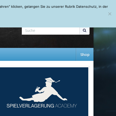
Mein Account
About
Autoren
Leseempfehlungen
FAQ
ren" klicken, gelangen Sie zu unserer Rubrik Datenschutz, in der
Shop