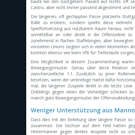
baute bei den Gastgebern Pavard auf rechts oft seh
Castro, aber nicht immer passend abgestimmt und tei
Die längeren, oft gechippten Pässe platzierte Stuttg
Bälle zu erobern, sondern spielte diese vielmeh
Spielfortsetzung aus nutzbarem Raum heraus, nicht 
unmittelbar an oder direkt in die Offensivlinie zu
zunehmend in flachen Staffelungen, aber bewegten 
vonseiten Unions zeigten sich in vielen Momenten ähnl
konnten ebenso wie beim VfB für Tiefenläufe sorgen, 
Eine Möglichkeit in diesem Zusammenhang waren Ko
Bewegungsmuster. Genau über diese Relation zwi
zwischenzeitliche 1:1. Zusätzlich zu jener Rollenv
besetzen, wenn der umtriebige Hartel dafür horizonta
mal, die längeren Zuspiele direkt in die letzte Linie
Dribblings gegen einen der Verteidiger schicken zu
manch gute Bewegungsmuster der Offensivabteilunge
Weniger Unterstützung aus Manno
Dass dies mit der Einleitung über längere Pässe so s
zusammen. Die Sechser auf dem Feld hatten gegen
Hintermänner gegen direkte Anspiele nicht so sch