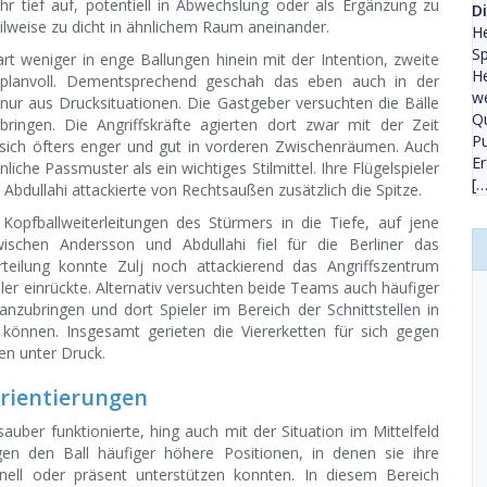
r tief auf, potentiell in Abwechslung oder als Ergänzung zu
D
lweise zu dicht in ähnlichem Raum aneinander.
He
Sp
art weniger in enge Ballungen hinein mit der Intention, zweite
He
r planvoll. Dementsprechend geschah das eben auch in der
we
nur aus Drucksituationen. Die Gastgeber versuchten die Bälle
Qu
 bringen. Die Angriffskräfte agierten dort zwar mit der Zeit
Pu
sich öfters enger und gut in vorderen Zwischenräumen. Auch
Er
iche Passmuster als ein wichtiges Stilmittel. Ihre Flügelspieler
[…
Abdullahi attackierte von Rechtsaußen zusätzlich die Spitze.
pfballweiterleitungen des Stürmers in die Tiefe, auf jene
schen Andersson und Abdullahi fiel für die Berliner das
erteilung konnte Zulj noch attackierend das Angriffszentrum
ler einrückte. Alternativ versuchten beide Teams auch häufiger
 anzubringen und dort Spieler im Bereich der Schnittstellen in
 können. Insgesamt gerieten die Viererketten für sich gegen
n unter Druck.
rientierungen
auber funktionierte, hing auch mit der Situation im Mittelfeld
 den Ball häufiger höhere Positionen, in denen sie ihre
nell oder präsent unterstützen konnten. In diesem Bereich