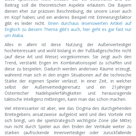
Beitrag soll die theoretischen Aspekte erläutern. Die Bayern
dienen eher zur präzisen Beschreibung, die unsere Leser auch
im Kopf haben; und ein anderes Beispiel mit Erinnerungsfaktor
gibt es leider nicht.
Einen durchaus lesenswerten Artikel auf
Englisch zu diesem Thema gibt’s auch, hier geht es gar fast nur
um Alaba.
Alles in allem ist diese Nutzung der Außenverteidiger
hochinteressant und wohl bislang in der Fußballgeschichte nicht
(auf diese Art und Weise) vorgekommen. Sie zeigt auch den
Trend, verstärkt Engen im Kombinationsspiel zu schaffen und
diese zu bespielen. Dadurch werden anderswo Räume erzeugt,
während man sich in den engen Situationen auf die technische
Stärke der eigenen Spieler verlässt. In einer Zeit, in welcher
selbst der Außenverteidigerersatz und ein 21jähriger
Österreicher Nadelspielerfähigkeiten und herausragende
taktische Intelligenz mitbringen, kann man das schon machen.
Viel interessanter ist aber, wie das Dogma des durchgehenden
Breitegebens ansatzweise aufgelöst wird und dies Vorteile mit
sich bringt, um die spielstrategisch wichtigste Zone (die Mitte)
nun nicht durch Spieler aus den Enden der Vertikale weiter zu
stärken (aufrückende Innenverteidiger oder zurückfallende