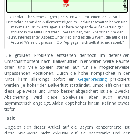
Exemplarische Szene: Gegner presst im 4-3-3 mit einem AS-IV-Pärchen.
Er möchte damit den Außenverteidiger im Deckungsschatten haben und
maximalen Druck erzeugen. Der hereinkippende Außenverteidiger
schiebt in die Mitte und stellt Überzahl her, der LZM öffnet ihm den
Raum. Interessanter Aspekt: Unter Pep sind es die Bayern, die auf diese
Art und Weise oft pressen. Ob Pep gegen sich selbst Schach spielt?
Die größten Probleme entstehen dennoch im defensiven
Umschaltmoment nach Ballverlusten, hier wären weite Räume
offen und viele Spieler stehen auf für sie möglicherweise
unpassenden Positionen. Durch die hohe Kompaktheit in der
Mitte kann allerdings sofort ein
Gegenpressing
praktiziert
werden. Je höher der Ballverlust stattfindet, umso effektiver ist
diese Spielweise und umso besser abgesichert ist sie. Zwecks
Absicherung wird diese Spielweise aber auch etwas
asymmetrisch angelegt, Alaba kippt höher hinein, Rafinha etwas
tiefer.
Fazit
Obgleich sich dieser Artikel auf die Bayern konzentrierte, ist
diese Spielweise nicht exklusiv auf sie beschränkt und der