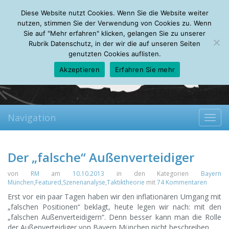
Saturday, 08.08.2026
Diese Website nutzt Cookies. Wenn Sie die Website weiter
Mein Account
About
Autoren
Leseempfehlungen
FAQ
nutzen, stimmen Sie der Verwendung von Cookies zu. Wenn
Sie auf "Mehr erfahren" klicken, gelangen Sie zu unserer
Rubrik Datenschutz, in der wir die auf unseren Seiten
genutzten Cookies auflisten.
Akzeptieren
Erfahren Sie mehr
Navigation
Toggl
navig
Der „falsche“ Außenverteidiger
von
RM
am
10.10.2013
in den Kategorien
Bayern
München
,
Featured
,
Szenenanalyse
,
Taktiktheorie
mit
74 Kommentaren
Erst vor ein paar Tagen haben wir den inflationären Umgang mit
„falschen Positionen“ beklagt, heute legen wir nach: mit den
„falschen Außenverteidigern“. Denn besser kann man die Rolle
der Außenverteidiger von Bayern München nicht beschreiben.