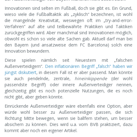
Innovationen sind selten im Fußball, doch sie gibt es. Ein Grund,
wieso viele die Fußballtaktik als „zyklisch“ bezeichnen, ist wohl
die mangelnde Kreativität, weswegen oft im „try-and-error-
Verfahren“ auf alte und teilbewährte Praktiken und Taktiken
zurückgegriffen wird. Aber manchmal sind Innovationen möglich,
obwohl es schon so viele alte Sachen gab. Aktuell darf man bei
den Bayern (und ansatzweise dem FC Barcelona) solch eine
Innovation bewundern.
Diese spielen nämlich seit Neuestem mit „falschen
Außenverteidigern“.
Den inflationären Begriff „falsch“ haben wir
jüngst diskutiert
, in diesem Fall ist er aber passend. Man könnte
sie auch pendelnde, zentrale,
hineinkippende
(der wohl
passendste Begriff) oder innere Außenverteidiger nennen,
gleichzeitig gibt es noch potenzielle Nutzungen, die es noch
nicht gibt, aber geben könnte.
Einrückende Außenverteidiger wäre ebenfalls eine Option, aber
würde wohl besser zu Außenverteidiger passen, die sich
Richtung Mitte bewegen, wenn sie ballfern stehen, um besser
absichern zu können. Dies wird u.a. vom BVB praktiziert, dazu
kommt aber noch ein eigener Artikel.