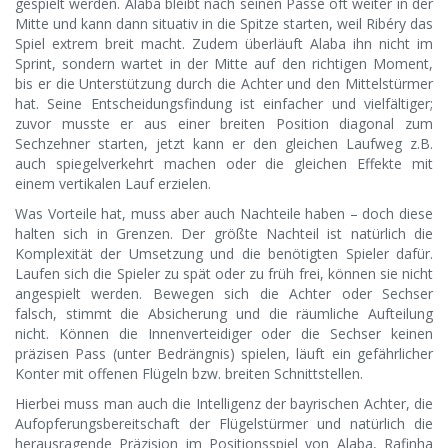
gespielt werden. Alaba bleibt nach seinen Pässe oft weiter in der
Mitte und kann dann situativ in die Spitze starten, weil Ribéry das
Spiel extrem breit macht. Zudem überläuft Alaba ihn nicht im
Sprint, sondern wartet in der Mitte auf den richtigen Moment,
bis er die Unterstützung durch die Achter und den Mittelstürmer
hat. Seine Entscheidungsfindung ist einfacher und vielfältiger;
zuvor musste er aus einer breiten Position diagonal zum
Sechzehner starten, jetzt kann er den gleichen Laufweg z.B.
auch spiegelverkehrt machen oder die gleichen Effekte mit
einem vertikalen Lauf erzielen.
Was Vorteile hat, muss aber auch Nachteile haben – doch diese
halten sich in Grenzen. Der größte Nachteil ist natürlich die
Komplexität der Umsetzung und die benötigten Spieler dafür.
Laufen sich die Spieler zu spät oder zu früh frei, können sie nicht
angespielt werden. Bewegen sich die Achter oder Sechser
falsch, stimmt die Absicherung und die räumliche Aufteilung
nicht. Können die Innenverteidiger oder die Sechser keinen
präzisen Pass (unter Bedrängnis) spielen, läuft ein gefährlicher
Konter mit offenen Flügeln bzw. breiten Schnittstellen.
Hierbei muss man auch die Intelligenz der bayrischen Achter, die
Aufopferungsbereitschaft der Flügelstürmer und natürlich die
herausragende Präzision im Positionsspiel von Alaba, Rafinha