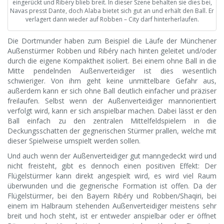
eingerückt und Ribéry blieb breit. In dieser Szene behalten sie dies bei,
Navas presst Dante, doch Alaba bietet sich gut an und erhält den Ball. Er
verlagert dann wieder auf Robben – City darf hinterherlaufen.
Die Dortmunder haben zum Beispiel die Läufe der Münchener
Außenstürmer Robben und Ribéry nach hinten geleitet und/oder
durch die eigene Kompaktheit isoliert. Bei einem ohne Ball in die
Mitte pendelnden Außenverteidiger ist dies wesentlich
schwieriger. Von ihm geht keine unmittelbare Gefahr aus,
außerdem kann er sich ohne Ball deutlich einfacher und präziser
freilaufen. Selbst wenn der Außenverteidiger mannorientiert
verfolgt wird, kann er sich anspielbar machen. Dabei lässt er den
Ball einfach zu den zentralen Mittelfeldspielern in die
Deckungsschatten der gegnerischen Stürmer prallen, welche mit
dieser Spielweise umspielt werden sollen.
Und auch wenn der Außenverteidiger gut manngedeckt wird und
nicht freisteht, gibt es dennoch einen positiven Effekt: Der
Flügelstürmer kann direkt angespielt wird, es wird viel Raum
überwunden und die gegnerische Formation ist offen. Da der
Flügelstürmer, bei den Bayern Ribéry und Robben/Shaqiri, bei
einem im Halbraum stehenden Außenverteidiger meistens sehr
breit und hoch steht, ist er entweder anspielbar oder er öffnet