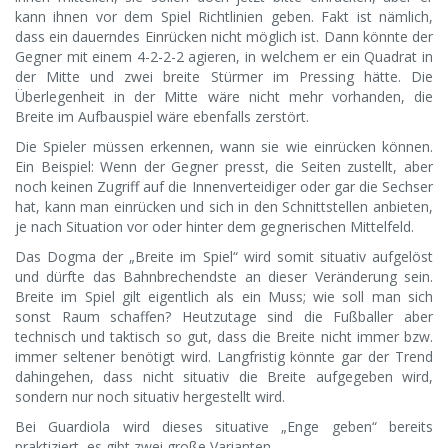
kann ihnen vor dem Spiel Richtlinien geben. Fakt ist nämlich,
dass ein dauerndes Einrücken nicht möglich ist. Dann könnte der
Gegner mit einem 4-2-2-2 agieren, in welchem er ein Quadrat in
der Mitte und zwei breite Stürmer im Pressing hätte. Die
Überlegenheit in der Mitte wäre nicht mehr vorhanden, die
Breite im Aufbauspiel wäre ebenfalls zerstört.
Die Spieler müssen erkennen, wann sie wie einrücken können.
Ein Beispiel: Wenn der Gegner presst, die Seiten zustellt, aber
noch keinen Zugriff auf die Innenverteidiger oder gar die Sechser
hat, kann man einrücken und sich in den Schnittstellen anbieten,
je nach Situation vor oder hinter dem gegnerischen Mittelfeld.
Das Dogma der „Breite im Spiel“ wird somit situativ aufgelöst
und dürfte das Bahnbrechendste an dieser Veränderung sein.
Breite im Spiel gilt eigentlich als ein Muss; wie soll man sich
sonst Raum schaffen? Heutzutage sind die Fußballer aber
technisch und taktisch so gut, dass die Breite nicht immer bzw.
immer seltener benötigt wird. Langfristig könnte gar der Trend
dahingehen, dass nicht situativ die Breite aufgegeben wird,
sondern nur noch situativ hergestellt wird.
Bei Guardiola wird dieses situative „Enge geben“ bereits
praktiziert, es gibt zwei große Varianten.