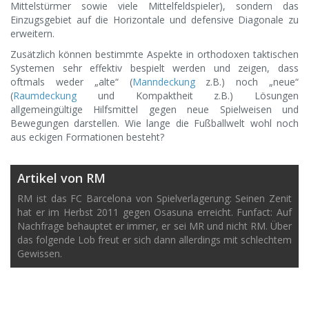
Mittelstürmer sowie viele Mittelfeldspieler), sondern das
Einzugsgebiet auf die Horizontale und defensive Diagonale zu
erweitern.
Zusätzlich können bestimmte Aspekte in orthodoxen taktischen
Systemen sehr effektiv bespielt werden und zeigen, dass
oftmals weder „alte“ (
Manndeckung
z.B.) noch „neue“
(
Raumdeckung
und Kompaktheit z.B.) Lösungen
allgemeingültige Hilfsmittel gegen neue Spielweisen und
Bewegungen darstellen. Wie lange die Fußballwelt wohl noch
aus eckigen Formationen besteht?
Artikel von RM
RM ist das FC Barcelona von Spielverlagerung: Seinen Zenit
hat er im Herbst 2011 gegen Osasuna erreicht. Funfact: Auf
Nachfrage behauptet er immer, er sei MR und nicht RM. Über
das folgende Lob freut er sich dann allerdings mit schlechtem
Gewissen.