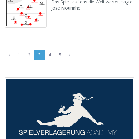
Das Spiel, auf das die Welt wartet, sagte
José Mourinho.
‹
1
2
3
4
5
›