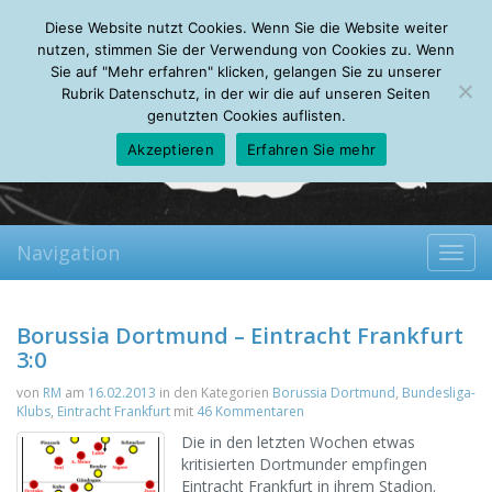
Thursday, 06.08.2026
Diese Website nutzt Cookies. Wenn Sie die Website weiter
Mein Account
About
Autoren
Leseempfehlungen
FAQ
nutzen, stimmen Sie der Verwendung von Cookies zu. Wenn
Sie auf "Mehr erfahren" klicken, gelangen Sie zu unserer
Rubrik Datenschutz, in der wir die auf unseren Seiten
genutzten Cookies auflisten.
Akzeptieren
Erfahren Sie mehr
Navigation
Toggl
navig
Borussia Dortmund – Eintracht Frankfurt
3:0
von
RM
am
16.02.2013
in den Kategorien
Borussia Dortmund
,
Bundesliga-
Klubs
,
Eintracht Frankfurt
mit
46 Kommentaren
Die in den letzten Wochen etwas
kritisierten Dortmunder empfingen
Eintracht Frankfurt in ihrem Stadion.