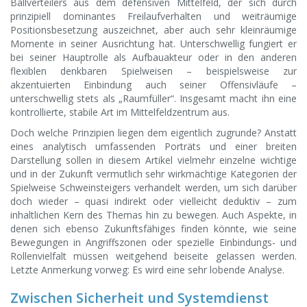
Ballverteilers aus dem defensiven Mittelfeld, der sich durch
prinzipiell dominantes Freilaufverhalten und weiträumige
Positionsbesetzung auszeichnet, aber auch sehr kleinräumige
Momente in seiner Ausrichtung hat. Unterschwellig fungiert er
bei seiner Hauptrolle als Aufbauakteur oder in den anderen
flexiblen denkbaren Spielweisen – beispielsweise zur
akzentuierten Einbindung auch seiner Offensivläufe –
unterschwellig stets als „Raumfüller“. Insgesamt macht ihn eine
kontrollierte, stabile Art im Mittelfeldzentrum aus.
Doch welche Prinzipien liegen dem eigentlich zugrunde? Anstatt
eines analytisch umfassenden Porträts und einer breiten
Darstellung sollen in diesem Artikel vielmehr einzelne wichtige
und in der Zukunft vermutlich sehr wirkmächtige Kategorien der
Spielweise Schweinsteigers verhandelt werden, um sich darüber
doch wieder – quasi indirekt oder vielleicht deduktiv – zum
inhaltlichen Kern des Themas hin zu bewegen. Auch Aspekte, in
denen sich ebenso Zukunftsfähiges finden könnte, wie seine
Bewegungen in Angriffszonen oder spezielle Einbindungs- und
Rollenvielfalt müssen weitgehend beiseite gelassen werden.
Letzte Anmerkung vorweg: Es wird eine sehr lobende Analyse.
Zwischen Sicherheit und Systemdienst