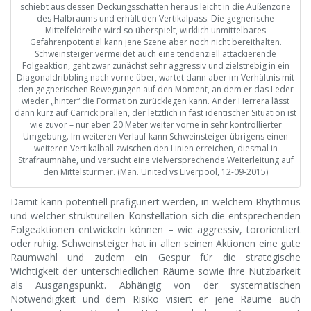
schiebt aus dessen Deckungsschatten heraus leicht in die Außenzone
des Halbraums und erhält den Vertikalpass. Die gegnerische
Mittelfeldreihe wird so überspielt, wirklich unmittelbares
Gefahrenpotential kann jene Szene aber noch nicht bereithalten.
Schweinsteiger vermeidet auch eine tendenziell attackierende
Folgeaktion, geht zwar zunächst sehr aggressiv und zielstrebig in ein
Diagonaldribbling nach vorne über, wartet dann aber im Verhältnis mit
den gegnerischen Bewegungen auf den Moment, an dem er das Leder
wieder „hinter“ die Formation zurücklegen kann. Ander Herrera lässt
dann kurz auf Carrick prallen, der letztlich in fast identischer Situation ist
wie zuvor – nur eben 20 Meter weiter vorne in sehr kontrollierter
Umgebung. Im weiteren Verlauf kann Schweinsteiger übrigens einen
weiteren Vertikalball zwischen den Linien erreichen, diesmal in
Strafraumnähe, und versucht eine vielversprechende Weiterleitung auf
den Mittelstürmer. (Man. United vs Liverpool, 12-09-2015)
Damit kann potentiell präfiguriert werden, in welchem Rhythmus
und welcher strukturellen Konstellation sich die entsprechenden
Folgeaktionen entwickeln können – wie aggressiv, tororientiert
oder ruhig. Schweinsteiger hat in allen seinen Aktionen eine gute
Raumwahl und zudem ein Gespür für die strategische
Wichtigkeit der unterschiedlichen Räume sowie ihre Nutzbarkeit
als Ausgangspunkt. Abhängig von der systematischen
Notwendigkeit und dem Risiko visiert er jene Räume auch