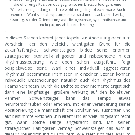
die eher enge Position des gegnerischen Linksverteidigers eine
Weiterführung entlang der Linie wohl möglich geblieben wäre. Auch
wenn die Wahl sehr abrupt umgesetzt wird und attackierend wirkt,
entspringt sie der Orientierung auf die logischste, systematischste und
nicht (zu) instabile Entscheidung.
In diesen Szenen kommt jener Aspekt zur Andeutung oder zum
Vorschein, der den vielleicht wichtigsten Grund für die
Zukunftsfähigkeit Schweinsteigers bildet: seine enormen
strategischen (Kontroll-)Fähigkeiten und insbesondere in der
Rhythmussteuerung. Wie oben schon ausgeführt, folgt
beispielsweise seine Wahl eines individuell aggressiveren
Rhythmus´ bestimmten Prämissen. In einzelnen Szenen können
individuelle Entscheidungen natürlich auch den Rhythmus des
Teams verändern. Durch die Dichte solcher Momente ergibt sich
dann eine langfristige, größere Wirkung auf den kollektiven
Rahmen. Schweinsteiger kann das Tempo etwas
herunterschrauben oder erhöhen, mit einer Veränderung seiner
Positionierung die mannschaftliche Struktur neu ausrichten und
auf bestimmte Aktionen „hinleiten“ und er weiß insgesamt recht
gut, wann solche Dinge angebracht sind. Mit seinen
strategischen Fähigkeiten vermag Schweinsteiger das auch in
dieser Größenordnung zu schultern. Wie stellt sich dies aber im