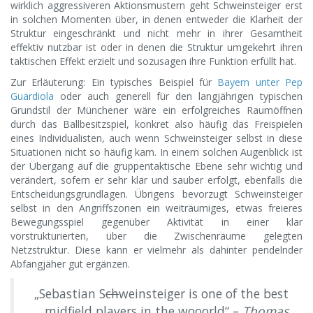
wirklich aggressiveren Aktionsmustern geht Schweinsteiger erst
in solchen Momenten über, in denen entweder die Klarheit der
Struktur eingeschränkt und nicht mehr in ihrer Gesamtheit
effektiv nutzbar ist oder in denen die Struktur umgekehrt ihren
taktischen Effekt erzielt und sozusagen ihre Funktion erfüllt hat.
Zur Erläuterung: Ein typisches Beispiel für
Bayern unter Pep
Guardiola
oder auch generell für den langjährigen typischen
Grundstil der Münchener wäre ein erfolgreiches Raumöffnen
durch das Ballbesitzspiel, konkret also häufig das Freispielen
eines Individualisten, auch wenn Schweinsteiger selbst in diese
Situationen nicht so häufig kam. In einem solchen Augenblick ist
der Übergang auf die gruppentaktische Ebene sehr wichtig und
verändert, sofern er sehr klar und sauber erfolgt, ebenfalls die
Entscheidungsgrundlagen. Übrigens bevorzugt Schweinsteiger
selbst in den Angriffszonen ein weiträumiges, etwas freieres
Bewegungsspiel gegenüber Aktivität in einer klar
vorstrukturierten, über die Zwischenräume gelegten
Netzstruktur. Diese kann er vielmehr als dahinter pendelnder
Abfangjäher gut ergänzen.
„Sebastian S
ch
weinsteiger is one of the best
midfield players in the wooorld“ –
Thomas