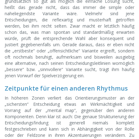
grundsätzlich so gut als möglich die einfache Lösung sucht,
heißt das gerade nicht, dass das immer die simple oder
naheliegendste Variante wäre. Vielmehr sind jene
Entscheidungen, die reflexartig und musterhaft getroffen
werden, bei ihm recht selten. Zwar macht er letztlich häufig
schon das, was man spontan und standardmäßig erwarten
würde, prüft die entsprechende Wahl aber konsequent und
justiert gegebenenfalls um. Gerade daraus, dass er eben nicht
die „erstbeste“ oder „offensichtliche“ Variante ergreift, sondern
oft nochmals beruhigt, aufmerksam und bisweilen ausgiebig
eine alternative, nach seinen Entscheidungsleitlinien womöglich
„bessere“ bzw. „sinnvollere“ Variante sucht, trägt ihm häufig
jenen Vorwurf der Spielverzögerung ein.
Zeitpunkte für einen anderen Rhythmus
In höheren Zonen verliert das Orientierungsmuster an der
„sichersten“ Entscheidung etwas an Wirkmächtigkeit und
Vorrang auf der „mental map“, gegenüber den anderen
Komponenten. Denn klar ist auch: Die genaue Strukturierung der
Entscheidungsfindung ist generell niemals komplett
festgeschrieben und kann sich in Abhängigkeit von der Rolle
oder der Feldzone in ihren Akzentuierungen verändern. Zu