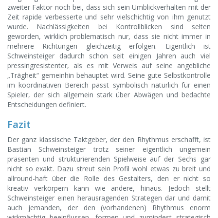
zweiter Faktor noch bei, dass sich sein Umblickverhalten mit der
Zeit rapide verbesserte und sehr vielschichtig von ihm genutzt
wurde. Nachlässigkeiten bei Kontrollblicken sind selten
geworden, wirklich problematisch nur, dass sie nicht immer in
mehrere Richtungen gleichzeitig erfolgen. Eigentlich ist
Schweinsteiger dadurch schon seit einigen Jahren auch viel
pressingresistenter, als es mit Verweis auf seine angebliche
„Trägheit“ gemeinhin behauptet wird. Seine gute Selbstkontrolle
im koordinativen Bereich passt symbolisch natürlich für einen
Spieler, der sich allgemein stark über Abwägen und bedachte
Entscheidungen definiert.
Fazit
Der ganz klassische Taktgeber, der den Rhythmus erschafft, ist
Bastian Schweinsteiger trotz seiner eigentlich ungemein
präsenten und strukturierenden Spielweise auf der Sechs gar
nicht so exakt. Dazu streut sein Profil wohl etwas zu breit und
allround-haft über die Rolle des Gestalters, den er nicht so
kreativ verkörpern kann wie andere, hinaus. Jedoch stellt
Schweinsteiger einen herausragenden Strategen dar und damit
auch jemanden, der den (vorhandenen) Rhythmus enorm
wirkmächtig beeinflussen, formen und zumindest strategisch