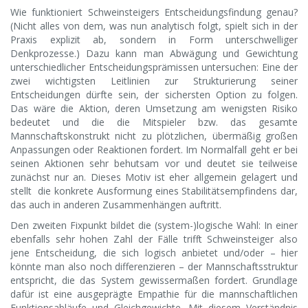
Wie funktioniert Schweinsteigers Entscheidungsfindung genau?
(Nicht alles von dem, was nun analytisch folgt, spielt sich in der
Praxis explizit ab, sondern in Form unterschwelliger
Denkprozesse.) Dazu kann man Abwägung und Gewichtung
unterschiedlicher Entscheidungsprämissen untersuchen: Eine der
zwei wichtigsten Leitlinien zur Strukturierung seiner
Entscheidungen dürfte sein, der sichersten Option zu folgen.
Das wäre die Aktion, deren Umsetzung am wenigsten Risiko
bedeutet und die die Mitspieler bzw. das gesamte
Mannschaftskonstrukt nicht zu plötzlichen, übermäßig großen
Anpassungen oder Reaktionen fordert. Im Normalfall geht er bei
seinen Aktionen sehr behutsam vor und deutet sie teilweise
zunächst nur an. Dieses Motiv ist eher allgemein gelagert und
stellt die konkrete Ausformung eines Stabilitätsempfindens dar,
das auch in anderen Zusammenhängen auftritt.
Den zweiten Fixpunkt bildet die (system-)logische Wahl: In einer
ebenfalls sehr hohen Zahl der Fälle trifft Schweinsteiger also
jene Entscheidung, die sich logisch anbietet und/oder – hier
könnte man also noch differenzieren – der Mannschaftsstruktur
entspricht, die das System gewissermaßen fordert. Grundlage
dafür ist eine ausgeprägte Empathie für die mannschaftlichen
Funktionsabläufe und Gleichgewichte. Mit diesem Verständnis