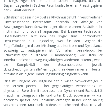
Tacklings. Eigentlich könnte man schon behaupten, dass die
Bayern-Legende in Sachen Raumkontrolle einen Pressingspieler
der Zukunft darstellt.
Schließlich ist sein individuelles Rhythmusgefühl in verschiedenen
Einzelsituationen interessant: Innerhalb der Abfolge von
Bewegungen kann Schweinsteiger diese eigenen Abläufe sehr
rhythmisch und schnell anpassen. Bei kleineren technischen
Unsauberkeiten hilft ihm das sogar zum unorthodoxen
Herauswinden aus Engstellen, weil für den Gegner die
Zugriffsfindung in dieser Mischung aus Kontrolle und Dysbalance
schwierig zu antizipieren ist. Vor allem beeindruckt bei
Schweinsteiger in diesem Zusammenhang, wie stark er
innerhalb solcher Bewegungsabfolgen wiederum erkennt, wann
die Komplexität der Gesamtsituation jeweils
„Entscheidungsintervalle“ ermöglicht, in denen man am besten
effektiv in die eigene Handlungsführung eingreifen kann.
Dies ist übrigens ein Mitgrund dafür, wieso Schweinsteiger in
den letzten Jahren – bei gegenläufiger Veränderung im
physischen Bereich mit nachlassender Dynamik und Explosivität
– auch handlungsschneller und unter Druck souveräner wirkte,
nachdem speziell das Reaktionsvermögen früher einen häufig
vorgetragenen Kritikpunkt bildete. Entscheidend dazu trug als