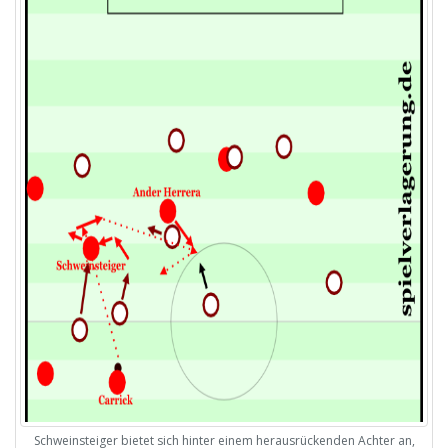
Schweinsteiger bietet sich hinter einem herausrückenden Achter an,