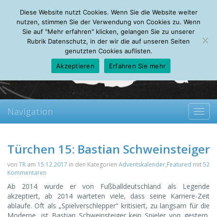
Saturday, 08.08.2026
Diese Website nutzt Cookies. Wenn Sie die Website weiter
Mein Account
About
Autoren
Leseempfehlungen
FAQ
nutzen, stimmen Sie der Verwendung von Cookies zu. Wenn
Sie auf "Mehr erfahren" klicken, gelangen Sie zu unserer
Rubrik Datenschutz, in der wir die auf unseren Seiten
genutzten Cookies auflisten.
Akzeptieren
Erfahren Sie mehr
Navigation
Toggl
navig
Türchen 15: Bastian Schweinsteiger
von
TR
am
15.12.2017
in den Kategorien
Adventskalender
,
Featured
mit
52
Kommentaren
Ab 2014 wurde er von Fußballdeutschland als Legende
akzeptiert, ab 2014 warteten viele, dass seine Karriere-Zeit
ablaufe. Oft als „Spielverschlepper“ kritisiert, zu langsam für die
Moderne, ist Bastian Schweinsteiger kein Spieler von gestern,