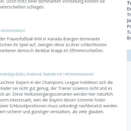
er. Doch trotz einer dominanten Vorstellung können sie
T
meterschießen schlagen.
Es
Tr
Jü
P
6 Kommentaren
Tu
B
le der Frauenfußball-WM in Kanada drängen dominante
chen ihr Spiel auf, zwingen diese zu ihrer schlechtesten
 verlieren dennoch denkbar knapp im Elfmeterschießen.
ndesliga-Klubs
,
Featured
,
Statistik
mit
146 Kommentaren
nchner Bayern in der Champions League meldeten sich die
Kader sei nicht gut genug, der Trainer sowieso nicht und es
ch an. Diese Weltuntergangsszenarien werden hier natürlich
 enorm interessant, wen die Bayern diesen Sommer holen
zwei Schlüsselpositionen muss unbedingt nachbesetzt werden.
rn sicherer und günstiger verstärken, als viele glauben.