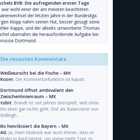
uchels BVB: Die aufregenden ersten Tage
 war wohl einer der am meisten beachteten
ainerwechsel der letzten Jahre in der Bundesliga.
rgen Klopp nahm seinen Hut, besser gesagt seine
öhler-Kappe, und der allseits umworbene Thomas
chel übernahm die herausfordernde Aufgabe bei
orussia Dortmund.
Die neuesten Kommentare
Weißwurscht bei die Fische – MH
Koom
: Die Kommentarfunktion ist kaputt.
Dortmund öffnet ambivalent den
Zwischenlinienraum – MX
tobit
: Brandt ist seit Jahren überspielt, weil ohne
ihn eben gar nichts geht. Erst als Balancierer von
Bellingh...
Bo henrikisiert die Bayern – MX
AG
: Ja, mein Eindruck war auch immer, dass er
Risiko in Kauf nimmt, um vorne mehr Tore zu