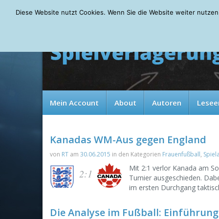
Saturday, 08.08.2026
Diese Website nutzt Cookies. Wenn Sie die Website weiter nutzen
Mein Account
About
Autoren
Lesee
Kanadas WM-Aus gegen England
von
RT
am
30.06.2015
in den Kategorien
Frauenfußball
,
Spiel
Mit 2:1 verlor Kanada am S
2:1
Turnier ausgeschieden. Dab
im ersten Durchgang taktis
Die Analyse im Fußball: Einführun