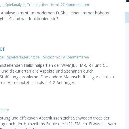
ie
,
Spielanalyse
,
Trainingstheorie
mit
27 Kommentaren
he Analyse nimmt im modernen Fußball einen immer höheren
t sie? Und wie funktioniert sie?
er
ball
,
Spielverlagerung.de Podcast
mit
19 Kommentaren
 anstehenden Halbfinalpartien der WM? JLE, MR, RT und CE
nd diskutierten alle Aspekte und Szenarien durch.
taffelungsprobleme. Eine andere Mannschaft ist gar nicht so
ein Autor outet sich als 4-4-2-Anhänger.
entar
istung und effektiven Abschlüssen zieht Schweden trotz der
ung nach der Halbzeit ins Finale der U21-EM ein. Etwas seltsam