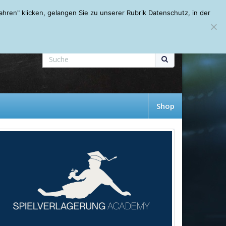
Mein Account
About
Autoren
Leseempfehlungen
FAQ
ren" klicken, gelangen Sie zu unserer Rubrik Datenschutz, in der
Shop