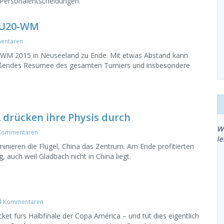
 Personalentscheidungen.
e U20-WM
entaren
-WM 2015 in Neuseeland zu Ende. Mit etwas Abstand kann
eßendes Resümee des gesamten Turniers und insbesondere
 drücken ihre Physis durch
W
Kommentaren
l
nieren die Flügel, China das Zentrum. Am Ende profitierten
, auch weil Gladbach nicht in China liegt.
4 Kommentaren
cket fürs Halbfinale der Copa América – und tut dies eigentlich