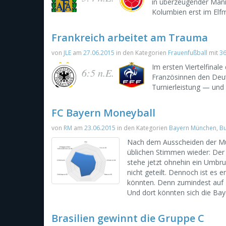
in überzeugender Mani
Kolumbien erst im Elf
Frankreich arbeitet am Trauma
von
JLE
am
27.06.2015
in den Kategorien
Frauenfußball
mit
3
Im ersten Viertelfina
6:5 n.E.
Französinnen den Deuts
Turnierleistung — und
FC Bayern Moneyball
von
RM
am
23.06.2015
in den Kategorien
Bayern München
,
Bu
Nach dem Ausscheiden der Mü
üblichen Stimmen wieder: Der 
stehe jetzt ohnehin ein Umbru
nicht geteilt. Dennoch ist es
könnten. Denn zumindest auf 
Und dort könnten sich die Baye
Brasilien gewinnt die Gruppe C