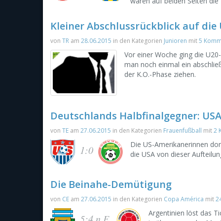
waren auf beiden Seiten die
Kleiner Abschlussrückblick auf di
von
TR
am
28.06.2015
in den Kategorien
Junioren
mit
5 Komm
Vor einer Woche ging die U20
man noch einmal ein abschli
der K.O.-Phase ziehen.
Deutschlands Halbfinalgegner: USA
von
TE
am
27.06.2015
in den Kategorien
Frauenfußball
mit
2 
Die US-Amerikanerinnen domi
1:0
die USA von dieser Aufteilung
Die Beinahe-Demütigung
von
CE
am
27.06.2015
in den Kategorien
Copa América
mit
2
Argentinien löst das Ti
5:4 n.E.