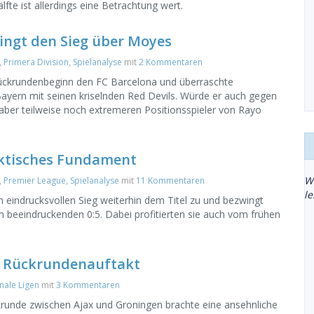
älfte ist allerdings eine Betrachtung wert.
ringt den Sieg über Moyes
,
Primera Division
,
Spielanalyse
mit
2 Kommentaren
ückrundenbeginn den FC Barcelona und überraschte
yern mit seinen kriselnden Red Devils. Würde er auch gegen
 aber teilweise noch extremeren Positionsspieler von Rayo
aktisches Fundament
W
,
Premier League
,
Spielanalyse
mit
11 Kommentaren
l
m eindrucksvollen Sieg weiterhin dem Titel zu und bezwingt
beeindruckenden 0:5. Dabei profitierten sie auch vom frühen
m Rückrundenauftakt
nale Ligen
mit
3 Kommentaren
ückrunde zwischen Ajax und Groningen brachte eine ansehnliche