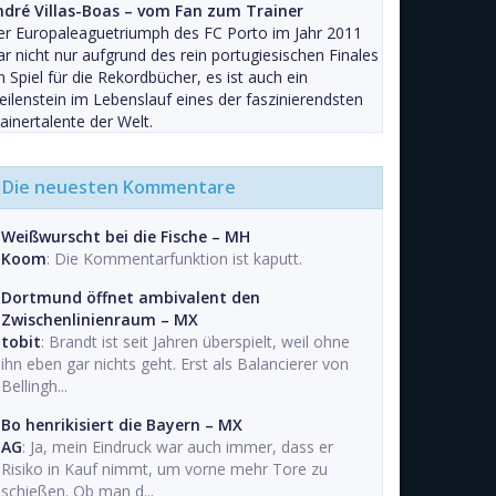
ndré Villas-Boas – vom Fan zum Trainer
r Europaleaguetriumph des FC Porto im Jahr 2011
r nicht nur aufgrund des rein portugiesischen Finales
n Spiel für die Rekordbücher, es ist auch ein
ilenstein im Lebenslauf eines der faszinierendsten
ainertalente der Welt.
Die neuesten Kommentare
Weißwurscht bei die Fische – MH
Koom
: Die Kommentarfunktion ist kaputt.
Dortmund öffnet ambivalent den
Zwischenlinienraum – MX
tobit
: Brandt ist seit Jahren überspielt, weil ohne
ihn eben gar nichts geht. Erst als Balancierer von
Bellingh...
Bo henrikisiert die Bayern – MX
AG
: Ja, mein Eindruck war auch immer, dass er
Risiko in Kauf nimmt, um vorne mehr Tore zu
schießen. Ob man d...