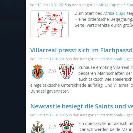
von
TR
am
18.01.2015
in den Kategorien
Afrika-Cup
mit
5 Ko
Zum Start des
Afrika-Cups
zei
– eine ordentliche Begegnung.
Seite, verschenkte durch groß
Villarreal presst sich im Flachpass
von
RM
am
17.01.2015
in den Kategorien
Internationale Ligen
Zuhause empfing Villarreal d
2:0
besseren Mannschaften der L
auch taktisch wie spielerisc
einige taktische Unterschiede auffällig. Und Villarreal
Bundesligavertreter.
Newcastle besiegt die Saints und ve
von
RM
am
17.01.2015
in den Kategorien
Internationale Ligen
Ein überraschend taktisch un
1:2
Danach werden beide Mannsc