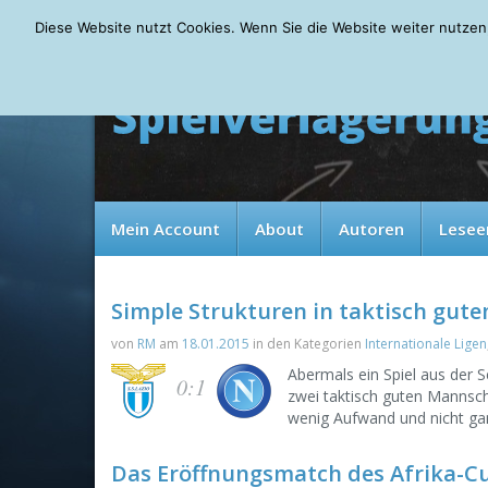
Saturday, 08.08.2026
Diese Website nutzt Cookies. Wenn Sie die Website weiter nutzen
Mein Account
About
Autoren
Lesee
Simple Strukturen in taktisch gute
von
RM
am
18.01.2015
in den Kategorien
Internationale Ligen
Abermals ein Spiel aus der
0:1
zwei taktisch guten Mannsch
wenig Aufwand und nicht ga
Das Eröffnungsmatch des Afrika-C