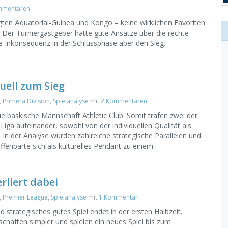
mmentaren
gten Äquatorial-Guinea und Kongo – keine wirklichen Favoriten
 Der Turniergastgeber hatte gute Ansätze über die rechte
e Inkonsequenz in der Schlussphase aber den Sieg.
duell zum Sieg
,
Primera Division
,
Spielanalyse
mit
2 Kommentaren
ie baskische Mannschaft Athletic Club. Somit trafen zwei der
iga aufeinander, sowohl von der individuellen Qualität als
h. In der Analyse wurden zahlreiche strategische Parallelen und
 offenbarte sich als kulturelles Pendant zu einem
rliert dabei
,
Premier League
,
Spielanalyse
mit
1 Kommentar
d strategisches gutes Spiel endet in der ersten Halbzeit.
haften simpler und spielen ein neues Spiel bis zum