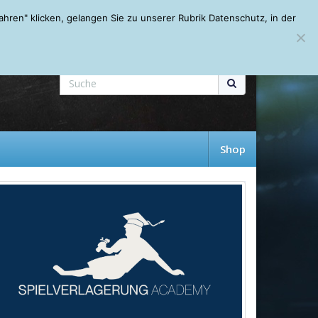
Mein Account
About
Autoren
Leseempfehlungen
FAQ
ren" klicken, gelangen Sie zu unserer Rubrik Datenschutz, in der
Shop