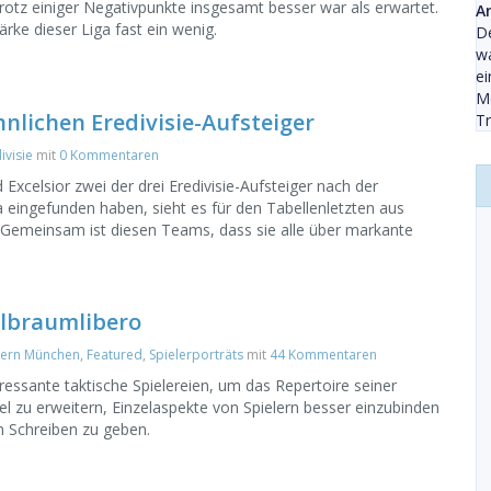
 trotz einiger Negativpunkte insgesamt besser war als erwartet.
A
rke dieser Liga fast ein wenig.
De
wa
ei
Me
lichen Eredivisie-Aufsteiger
Tr
ivisie
mit
0 Kommentaren
 Excelsior zwei der drei Eredivisie-Aufsteiger nach der
a eingefunden haben, sieht es für den Tabellenletzten aus
 Gemeinsam ist diesen Teams, dass sie alle über markante
albraumlibero
ern München
,
Featured
,
Spielerporträts
mit
44 Kommentaren
eressante taktische Spielereien, um das Repertoire seiner
 zu erweitern, Einzelaspekte von Spielern besser einzubinden
m Schreiben zu geben.