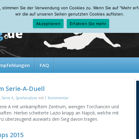
, stimmen Sie der Verwendung von Cookies zu. Wenn Sie auf "Mehr erfah
wir die auf unseren Seiten genutzten Cookies auflisten.
Akzeptieren
Erfahren Sie mehr
mpfehlungen
FAQ
m Serie-A-Duell
,
Serie A
,
Spielanalyse
mit
1 Kommentar
 Serie A mit umkämpftem Zentrum, wenigen Torchancen und
aften. Hierbei scheiterte Lazio knapp an Napoli, welche mit
nz überzeugend auswärts den Sieg davon tragen.
ups 2015