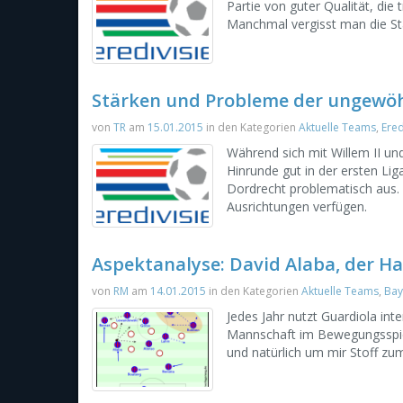
Partie von guter Qualität, die
Manchmal vergisst man die Stä
Stärken und Probleme der ungewöhn
von
TR
am
15.01.2015
in den Kategorien
Aktuelle Teams
,
Ered
Während sich mit Willem II und
Hinrunde gut in der ersten Lig
Dordrecht problematisch aus.
Ausrichtungen verfügen.
Aspektanalyse: David Alaba, der H
von
RM
am
14.01.2015
in den Kategorien
Aktuelle Teams
,
Bay
Jedes Jahr nutzt Guardiola int
Mannschaft im Bewegungsspiel
und natürlich um mir Stoff zu