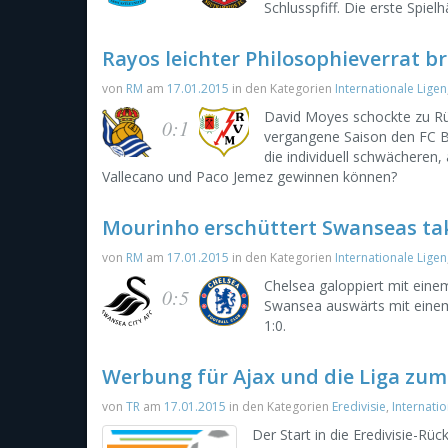
Schlusspfiff. Die erste Spielh
Rayos leichter Philosophieverrat b
von
RM
am
17.01.2015
in den Kategorien
Internationale Ligen
David Moyes schockte zu R
0:1
vergangene Saison den FC Ba
die individuell schwächeren,
Vallecano und Paco Jemez gewinnen können?
Mourinho erschüttert Swanseas t
von
RM
am
17.01.2015
in den Kategorien
Internationale Ligen
Chelsea galoppiert mit eine
0:5
Swansea auswärts mit einem 
1:0.
Werbung für Ajax und die Liga zu
von
TR
am
17.01.2015
in den Kategorien
Eredivisie
,
Internatio
Der Start in die Eredivisie-R