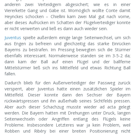
anderen zwei Verteidigern abgesichert; wie es in einer
Viererkette Gang und Gäbe ist. Womöglich wollte Conte damit
Heynckes schocken – Chiellini kam zwei Mal gut nach vorne,
aber dieses Aufrücken im Schatten der Flügelverteidiger konnte
er nicht verwerten und ließ es dann auch wieder sein.
Juventus
spielte außerdem einige lange Seitenwechsel, um sich
aus Engen zu befreien und gleichzeitig das starke Einrücken
Bayerns zu bestrafen. Im Pressing bewegten sich die Stürmer
ebenfalls interessant. Normalerweise standen sie im 3-5-2 da;
dann kam der Ball auf einen Flügel und der ballferne
Mittelstürmer ließ sich ins Mittelfeld und etwas Richtung Ball
fallen.
Dadurch blieb für den Außenverteidiger der Passweg zurück
versperrt, aber Juventus hatte einen zusätzlichen Spieler im
Mittelfeld. Dieser konnte dann den Sechser der Bayern
rückwärtspressen und ihn außerhalb seines Sichtfelds pressen.
Aber auch dieser Schachzug musste wieder ad acta gelegt
werden. Die Bayern hatten mit Drehungen unter Druck, langen
Seitenwechseln oder Angriffen entlang des Flügels keine
Probleme. Insbesondere Letzteres war ja kein Problem, weil
Robben und Ribéry bei einer breiten Positionierung nicht