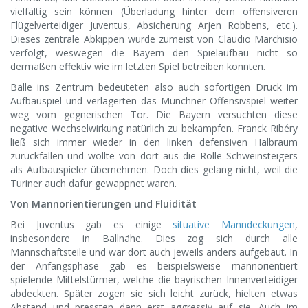
vielfältig sein können (Überladung hinter dem offensiveren
Flügelverteidiger Juventus, Absicherung Arjen Robbens, etc.).
Dieses zentrale Abkippen wurde zumeist von Claudio Marchisio
verfolgt, weswegen die Bayern den Spielaufbau nicht so
dermaßen effektiv wie im letzten Spiel betreiben konnten.
Bälle ins Zentrum bedeuteten also auch sofortigen Druck im
Aufbauspiel und verlagerten das Münchner Offensivspiel weiter
weg vom gegnerischen Tor. Die Bayern versuchten diese
negative Wechselwirkung natürlich zu bekämpfen. Franck Ribéry
ließ sich immer wieder in den linken defensiven Halbraum
zurückfallen und wollte von dort aus die Rolle Schweinsteigers
als Aufbauspieler übernehmen. Doch dies gelang nicht, weil die
Turiner auch dafür gewappnet waren.
Von Mannorientierungen und Fluidität
Bei Juventus gab es einige
situative Manndeckungen
,
insbesondere in Ballnähe. Dies zog sich durch alle
Mannschaftsteile und war dort auch jeweils anders aufgebaut. In
der Anfangsphase gab es beispielsweise mannorientiert
spielende Mittelstürmer, welche die bayrischen Innenverteidiger
abdeckten. Später zogen sie sich leicht zurück, hielten etwas
Abstand und pressten dann erst aggressiv auf sie. Auch im