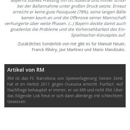
Bayerns starkes Pressing ihn oft isolierte und immer schon
bei der Ballannahme unter großen Druck setzte. Erneut
erreicht er keine gute Passquote (78%), seine langen Bälle
kamen kaum an und die Offensive seiner Mannschaft
verhungerte über weite Phasen. (…) Bayern deckte damit auch
gnadenlos die Probleme und die Vorhersehbarkeit des Ein-
Spielmacher-Konzeptes auf.
Zusätzliches Sonderlob von mir gibt es für Manuel Neuer,
Franck Ribéry, Javi Martinez und Mario Mandzukic.
Artikel von RM
RM ist das FC Barcelona von Spielverlagerung: Seinen Zenit
hat er im Herbst 2011 gegen Osasuna erreicht. Funfact: Auf
Nachfrage behauptet er immer, er sei MR und nicht RM. Über
das folgende Lob freut er sich dann allerdings mit schlechtem
Gewissen.