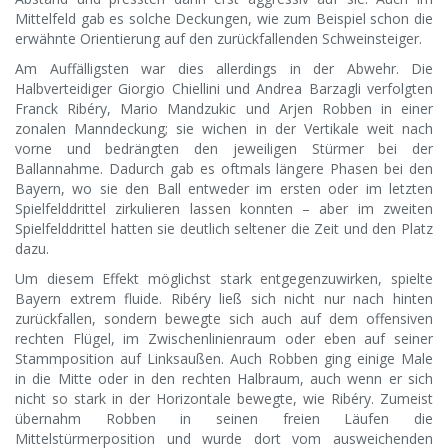
Mittelfeld gab es solche Deckungen, wie zum Beispiel schon die
erwähnte Orientierung auf den zurückfallenden Schweinsteiger.
Am Auffälligsten war dies allerdings in der Abwehr. Die
Halbverteidiger Giorgio Chiellini und Andrea Barzagli verfolgten
Franck Ribéry, Mario Mandzukic und Arjen Robben in einer
zonalen Manndeckung; sie wichen in der Vertikale weit nach
vorne und bedrängten den jeweiligen Stürmer bei der
Ballannahme. Dadurch gab es oftmals längere Phasen bei den
Bayern, wo sie den Ball entweder im ersten oder im letzten
Spielfelddrittel zirkulieren lassen konnten – aber im zweiten
Spielfelddrittel hatten sie deutlich seltener die Zeit und den Platz
dazu.
Um diesem Effekt möglichst stark entgegenzuwirken, spielte
Bayern extrem fluide. Ribéry ließ sich nicht nur nach hinten
zurückfallen, sondern bewegte sich auch auf dem offensiven
rechten Flügel, im Zwischenlinienraum oder eben auf seiner
Stammposition auf Linksaußen. Auch Robben ging einige Male
in die Mitte oder in den rechten Halbraum, auch wenn er sich
nicht so stark in der Horizontale bewegte, wie Ribéry. Zumeist
übernahm Robben in seinen freien Läufen die
Mittelstürmerposition und wurde dort vom ausweichenden