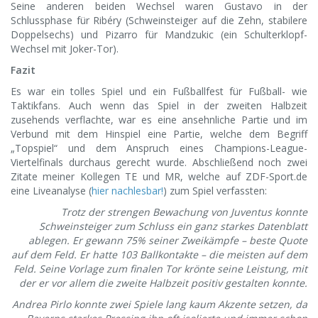
Seine anderen beiden Wechsel waren Gustavo in der
Schlussphase für Ribéry (Schweinsteiger auf die Zehn, stabilere
Doppelsechs) und Pizarro für Mandzukic (ein Schulterklopf-
Wechsel mit Joker-Tor).
Fazit
Es war ein tolles Spiel und ein Fußballfest für Fußball- wie
Taktikfans. Auch wenn das Spiel in der zweiten Halbzeit
zusehends verflachte, war es eine ansehnliche Partie und im
Verbund mit dem Hinspiel eine Partie, welche dem Begriff
„Topspiel“ und dem Anspruch eines Champions-League-
Viertelfinals durchaus gerecht wurde. Abschließend noch zwei
Zitate meiner Kollegen TE und MR, welche auf ZDF-Sport.de
eine Liveanalyse (
hier nachlesbar!
) zum Spiel verfassten:
Trotz der strengen Bewachung von Juventus konnte
Schweinsteiger zum Schluss ein ganz starkes Datenblatt
ablegen. Er gewann 75% seiner Zweikämpfe – beste Quote
auf dem Feld. Er hatte 103 Ballkontakte – die meisten auf dem
Feld. Seine Vorlage zum finalen Tor krönte seine Leistung, mit
der er vor allem die zweite Halbzeit positiv gestalten konnte.
Andrea Pirlo konnte zwei Spiele lang kaum Akzente setzen, da