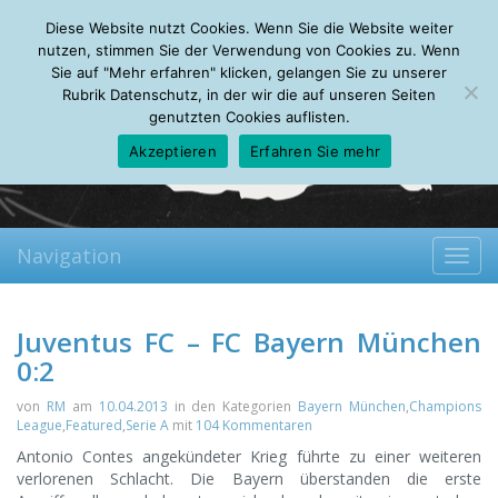
Saturday, 08.08.2026
Diese Website nutzt Cookies. Wenn Sie die Website weiter
Mein Account
About
Autoren
Leseempfehlungen
FAQ
nutzen, stimmen Sie der Verwendung von Cookies zu. Wenn
Sie auf "Mehr erfahren" klicken, gelangen Sie zu unserer
Rubrik Datenschutz, in der wir die auf unseren Seiten
genutzten Cookies auflisten.
Akzeptieren
Erfahren Sie mehr
Navigation
Toggl
navig
Juventus FC – FC Bayern München
0:2
von
RM
am
10.04.2013
in den Kategorien
Bayern München
,
Champions
League
,
Featured
,
Serie A
mit
104 Kommentaren
Antonio Contes angekündeter Krieg führte zu einer weiteren
verlorenen Schlacht.
Die Bayern überstanden die erste