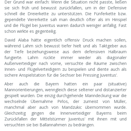
Der Grund war einfach: Wenn die Situation nicht passte, ließen
sie sich früh und bewusst zurückfallen, um in der Defensive
schnell die Dreierkette zu unterstützen. Die Fünferkette bzw.
gependelte Viererkette sah man deutlich öfter als im Hinspiel
und die Flügel bei Juventus waren dadurch weniger anfällig. Fast
schon wirkte es gegenteilig.
David Alaba hätte eigentlich offensiv Druck machen sollen,
während Lahm sich bewusst tiefer hielt und als Taktgeber aus
der Tiefe beziehungsweise aus dem defensiven Halbraum
fungierte. Lahm rückte immer wieder als diagonaler
Außenverteidiger nach vorne, versuchte die Räume zwischen
Innen- und Flügelverteidigern zu bespielen und diente auch als
sichere Anspielstation für die Sechser bei Pressing Juventus‘.
Aber auch die Bayern hatten ein paar (situative)
Mannorientierungen, wenngleich diese seltener und distanzierter
gespielt wurden. Die einzig durchgehende Manndeckung war die
wechselnde Übernahme Pirlos, der zumeist von Müller,
manchmal aber auch von Mandzukic übernommen wurde.
Gleichzeitig gingen die Innenverteidiger Bayerns beim
Zurückfallen der Mittelstürmer Juventus‘ mit ihnen mit und
versuchten sie bei Ballannahmen zu bedrängen.