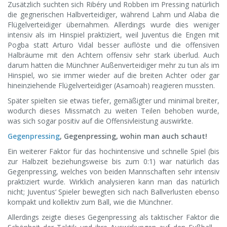
Zusätzlich suchten sich Ribéry und Robben im Pressing natürlich
die gegnerischen Halbverteidiger, während Lahm und Alaba die
Flügelverteidiger übernahmen. Allerdings wurde dies weniger
intensiv als im Hinspiel praktiziert, weil Juventus die Engen mit
Pogba statt Arturo Vidal besser auflöste und die offensiven
Halbräume mit den Achtern offensiv sehr stark überlud. Auch
darum hatten die Münchner Außenverteidiger mehr zu tun als im
Hinspiel, wo sie immer wieder auf die breiten Achter oder gar
hineinziehende Flügelverteidiger (Asamoah) reagieren mussten.
Später spielten sie etwas tiefer, gemäßigter und minimal breiter,
wodurch dieses Missmatch zu weiten Teilen behoben wurde,
was sich sogar positiv auf die Offensivleistung auswirkte.
Gegenpressing
, Gegenpressing, wohin man auch schaut!
Ein weiterer Faktor für das hochintensive und schnelle Spiel (bis
zur Halbzeit beziehungsweise bis zum 0:1) war natürlich das
Gegenpressing, welches von beiden Mannschaften sehr intensiv
praktiziert wurde. Wirklich analysieren kann man das natürlich
nicht; Juventus‘ Spieler bewegten sich nach Ballverlusten ebenso
kompakt und kollektiv zum Ball, wie die Münchner.
Allerdings zeigte dieses Gegenpressing als taktischer Faktor die