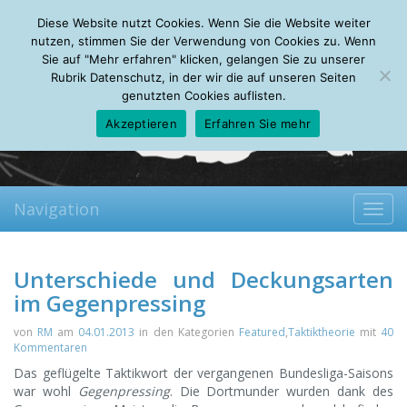
Saturday, 08.08.2026
Diese Website nutzt Cookies. Wenn Sie die Website weiter
Mein Account
About
Autoren
Leseempfehlungen
FAQ
nutzen, stimmen Sie der Verwendung von Cookies zu. Wenn
Sie auf "Mehr erfahren" klicken, gelangen Sie zu unserer
Rubrik Datenschutz, in der wir die auf unseren Seiten
genutzten Cookies auflisten.
Akzeptieren
Erfahren Sie mehr
Navigation
Toggl
navig
Unterschiede und Deckungsarten
im Gegenpressing
von
RM
am
04.01.2013
in den Kategorien
Featured
,
Taktiktheorie
mit
40
Kommentaren
Das geflügelte Taktikwort der vergangenen Bundesliga-Saisons
war wohl
Gegenpressing
.
Die Dortmunder wurden dank des