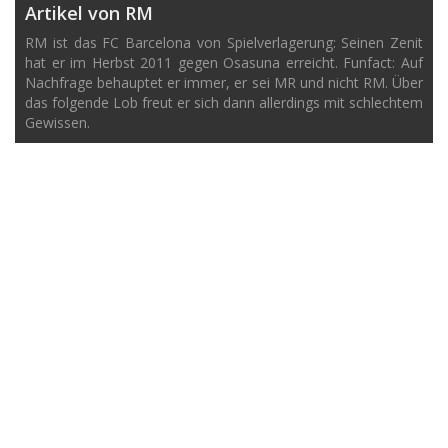
Artikel von RM
RM ist das FC Barcelona von Spielverlagerung: Seinen Zenit
hat er im Herbst 2011 gegen Osasuna erreicht. Funfact: Auf
Nachfrage behauptet er immer, er sei MR und nicht RM. Über
das folgende Lob freut er sich dann allerdings mit schlechtem
Gewissen.