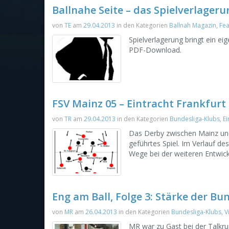
Ballnahe Seite – das Spielverlager
von
TE
am
29.04.2013
in den Kategorien
Ballnah Magazin
,
Fe
Spielverlagerung bringt ein ei
PDF-Download.
FSV Mainz 05 – Eintracht Frankfurt 
von
TR
am
29.04.2013
in den Kategorien
Bundesliga-Klubs
,
Ei
Das Derby zwischen Mainz und
geführtes Spiel. Im Verlauf des
Wege bei der weiteren Entwickl
Eng am Ball, Folge 3: Stärke der Bu
von
MR
am
26.04.2013
in den Kategorien
Bundesliga-Klubs
,
V
MR war zu Gast bei der Talkru