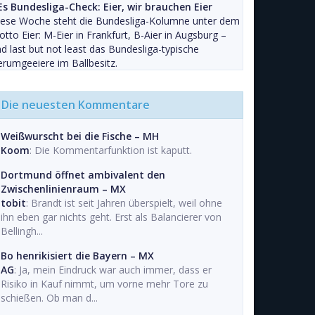
Es Bundesliga-Check: Eier, wir brauchen Eier
iese Woche steht die Bundesliga-Kolumne unter dem
tto Eier: M-Eier in Frankfurt, B-Aier in Augsburg –
d last but not least das Bundesliga-typische
rumgeeiere im Ballbesitz.
Die neuesten Kommentare
Weißwurscht bei die Fische – MH
Koom
: Die Kommentarfunktion ist kaputt.
Dortmund öffnet ambivalent den
Zwischenlinienraum – MX
tobit
: Brandt ist seit Jahren überspielt, weil ohne
ihn eben gar nichts geht. Erst als Balancierer von
Bellingh...
Bo henrikisiert die Bayern – MX
AG
: Ja, mein Eindruck war auch immer, dass er
Risiko in Kauf nimmt, um vorne mehr Tore zu
schießen. Ob man d...