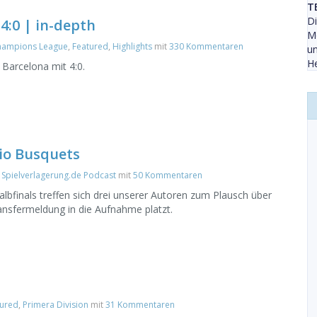
T
D
4:0 | in-depth
Mo
hampions League
,
Featured
,
Highlights
mit
330 Kommentaren
un
He
Barcelona mit 4:0.
gio Busquets
,
Spielverlagerung.de Podcast
mit
50 Kommentaren
finals treffen sich drei unserer Autoren zum Plausch über
ransfermeldung in die Aufnahme platzt.
tured
,
Primera Division
mit
31 Kommentaren