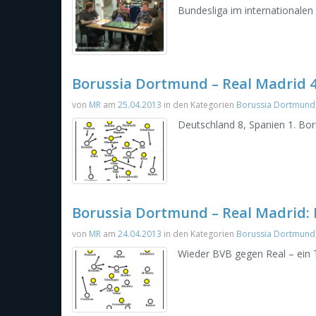
Bundesliga im internationalen 
Borussia Dortmund – Real Madrid 4
von
MR
am
25.04.2013
in den Kategorien
Borussia Dortmund
Deutschland 8, Spanien 1. Bor
Borussia Dortmund – Real Madrid: 
von
MR
am
24.04.2013
in den Kategorien
Borussia Dortmund
Wieder BVB gegen Real – ein T