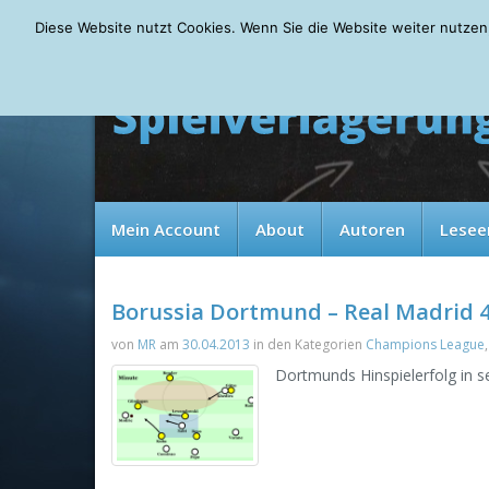
Saturday, 08.08.2026
Diese Website nutzt Cookies. Wenn Sie die Website weiter nutzen
Mein Account
About
Autoren
Lesee
Borussia Dortmund – Real Madrid 4:
von
MR
am
30.04.2013
in den Kategorien
Champions League
Dortmunds Hinspielerfolg in sei