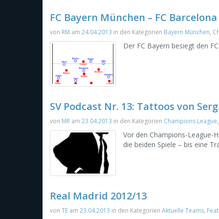
FC Bayern München – FC Barcelona 
von
RM
am
24.04.2013
in den Kategorien
Bayern München
,
C
Der FC Bayern besiegt den FC 
SV Podcast Nr. 13: Tattoos von Ser
von
MR
am
23.04.2013
in den Kategorien
Champions League
Vor den Champions-League-Halb
die beiden Spiele – bis eine T
Real Madrid 2012/13
von
TE
am
23.04.2013
in den Kategorien
Aktuelle Teams
,
Fea