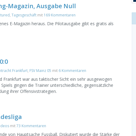
ung-Magazin, Ausgabe Null
atured
,
Tagesgeschäft
mit
169 Kommentaren
genes E-Magazin heraus. Die Pilotausgabe gibt es gratis als
0:0
ntracht Frankfurt
,
FSV Mainz 05
mit
6 Kommentaren
 Frankfurt war aus taktischer Sicht ein sehr ausgewogen
 Spiels gingen die Trainer unterschiedliche, gegensätzliche
ung ihrer Offensivstrategien.
ndesliga
ideos
mit
73 Kommentaren
nde von Hauptsache Fussball. Diskutiert wurde die Stärke der