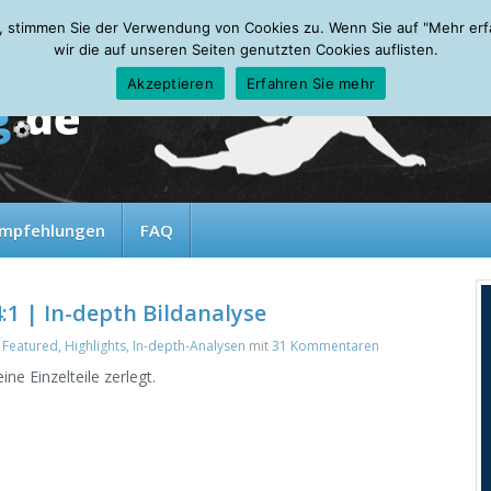
, stimmen Sie der Verwendung von Cookies zu. Wenn Sie auf "Mehr erfah
wir die auf unseren Seiten genutzten Cookies auflisten.
Akzeptieren
Erfahren Sie mehr
mpfehlungen
FAQ
1 | In-depth Bildanalyse
,
Featured
,
Highlights
,
In-depth-Analysen
mit
31 Kommentaren
ne Einzelteile zerlegt.