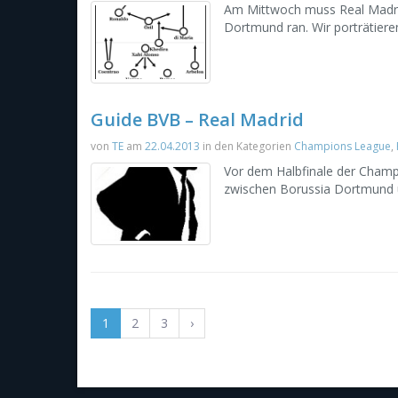
Am Mittwoch muss Real Madri
Dortmund ran. Wir porträtiere
Guide BVB – Real Madrid
von
TE
am
22.04.2013
in den Kategorien
Champions League
,
Vor dem Halbfinale der Champ
zwischen Borussia Dortmund 
1
2
3
›