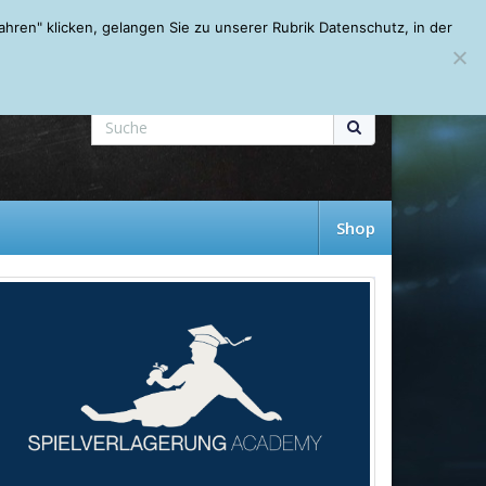
Mein Account
About
Autoren
Leseempfehlungen
FAQ
ren" klicken, gelangen Sie zu unserer Rubrik Datenschutz, in der
Shop