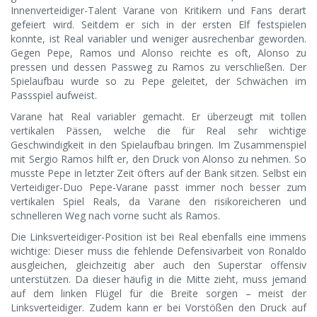
Innenverteidiger-Talent Varane von Kritikern und Fans derart
gefeiert wird. Seitdem er sich in der ersten Elf festspielen
konnte, ist Real variabler und weniger ausrechenbar geworden.
Gegen Pepe, Ramos und Alonso reichte es oft, Alonso zu
pressen und dessen Passweg zu Ramos zu verschließen. Der
Spielaufbau wurde so zu Pepe geleitet, der Schwächen im
Passspiel aufweist.
Varane hat Real variabler gemacht. Er überzeugt mit tollen
vertikalen Pässen, welche die für Real sehr wichtige
Geschwindigkeit in den Spielaufbau bringen. Im Zusammenspiel
mit Sergio Ramos hilft er, den Druck von Alonso zu nehmen. So
musste Pepe in letzter Zeit öfters auf der Bank sitzen. Selbst ein
Verteidiger-Duo Pepe-Varane passt immer noch besser zum
vertikalen Spiel Reals, da Varane den risikoreicheren und
schnelleren Weg nach vorne sucht als Ramos.
Die Linksverteidiger-Position ist bei Real ebenfalls eine immens
wichtige: Dieser muss die fehlende Defensivarbeit von Ronaldo
ausgleichen, gleichzeitig aber auch den Superstar offensiv
unterstützen. Da dieser häufig in die Mitte zieht, muss jemand
auf dem linken Flügel für die Breite sorgen – meist der
Linksverteidiger. Zudem kann er bei Vorstößen den Druck auf