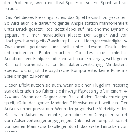
ihre Probleme, wenn ein Real-Spieler in vollem Sprint auf sie
zuläuft.
Das Ziel dieses Pressings ist es, das Spiel hektisch zu gestalten.
So wird auch die darauf folgende Anspielstation mannorientiert
unter Druck gesetzt. Real setzt dabei auf ihre enorme Dynamik
gepaart mit ihrer individuellen Klasse: Der Gegner wird von
Hochgeschwindigkeits-Zweikampf zu Hochgeschwindigkeits-
Zweikampf getrieben und soll unter diesem Druck den
entscheidenden Fehler machen. Ob dies eine schlechte
Annahme, ein Fehlpass oder einfach nur ein lang geschlagener
Ball nach vorne ist, ist für Real dabei zweitrangig. Mindestens
ebenso wichtig ist die psychische Komponente, keine Ruhe ins
Spiel bringen zu können.
Diesen Effekt nutzen sie auch, wenn sie einen Flügel im Pressing
stark überladen. So führen sie ihr Angriffspressing oft in einem 4-
2-4 aus. Wenn der Gegner den Ball auf den Rechtsverteidiger
spielt, rückt das ganze Madrider Offensivquartett weit ein. Der
Außenstürmer presst nun. Wenn der gegnerische Verteidiger den
Ball nach Außen weiterleitet, wird dieser Außenspieler sofort
vom Außenverteidiger angegangen. Dabei ist er komplett isoliert
von seinen Mannschaftskollegen durch das weite Einrücken von