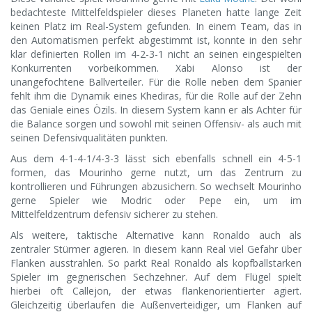
bedachteste Mittelfeldspieler dieses Planeten hatte lange Zeit
keinen Platz im Real-System gefunden. In einem Team, das in
den Automatismen perfekt abgestimmt ist, konnte in den sehr
klar definierten Rollen im 4-2-3-1 nicht an seinen eingespielten
Konkurrenten vorbeikommen. Xabi Alonso ist der
unangefochtene Ballverteiler. Für die Rolle neben dem Spanier
fehlt ihm die Dynamik eines Khediras, für die Rolle auf der Zehn
das Geniale eines Özils. In diesem System kann er als Achter für
die Balance sorgen und sowohl mit seinen Offensiv- als auch mit
seinen Defensivqualitäten punkten.
Aus dem 4-1-4-1/4-3-3 lässt sich ebenfalls schnell ein 4-5-1
formen, das Mourinho gerne nutzt, um das Zentrum zu
kontrollieren und Führungen abzusichern. So wechselt Mourinho
gerne Spieler wie Modric oder Pepe ein, um im
Mittelfeldzentrum defensiv sicherer zu stehen.
Als weitere, taktische Alternative kann Ronaldo auch als
zentraler Stürmer agieren. In diesem kann Real viel Gefahr über
Flanken ausstrahlen. So parkt Real Ronaldo als kopfballstarken
Spieler im gegnerischen Sechzehner. Auf dem Flügel spielt
hierbei oft Callejon, der etwas flankenorientierter agiert.
Gleichzeitig überlaufen die Außenverteidiger, um Flanken auf