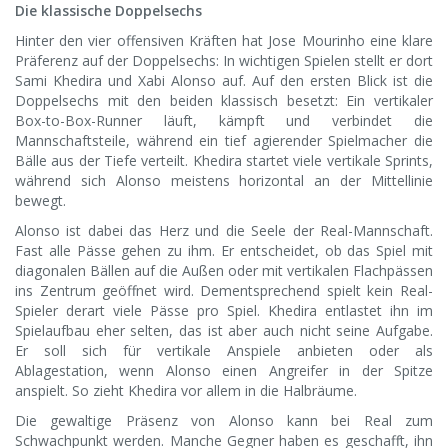
Die klassische Doppelsechs
Hinter den vier offensiven Kräften hat Jose Mourinho eine klare
Präferenz auf der Doppelsechs: In wichtigen Spielen stellt er dort
Sami Khedira und Xabi Alonso auf. Auf den ersten Blick ist die
Doppelsechs mit den beiden klassisch besetzt: Ein vertikaler
Box-to-Box-Runner läuft, kämpft und verbindet die
Mannschaftsteile, während ein tief agierender Spielmacher die
Bälle aus der Tiefe verteilt. Khedira startet viele vertikale Sprints,
während sich Alonso meistens horizontal an der Mittellinie
bewegt.
Alonso ist dabei das Herz und die Seele der Real-Mannschaft.
Fast alle Pässe gehen zu ihm. Er entscheidet, ob das Spiel mit
diagonalen Bällen auf die Außen oder mit vertikalen Flachpässen
ins Zentrum geöffnet wird. Dementsprechend spielt kein Real-
Spieler derart viele Pässe pro Spiel. Khedira entlastet ihn im
Spielaufbau eher selten, das ist aber auch nicht seine Aufgabe.
Er soll sich für vertikale Anspiele anbieten oder als
Ablagestation, wenn Alonso einen Angreifer in der Spitze
anspielt. So zieht Khedira vor allem in die Halbräume.
Die gewaltige Präsenz von Alonso kann bei Real zum
Schwachpunkt werden. Manche Gegner haben es geschafft, ihn