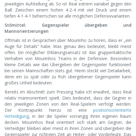
jeweiligen Aufstellung ab. So ist Real extrem variabel gegen den
Ball: Zwischen einem hohen 4-2-4 mit viel Druck und einem
tiefen 4-1-4-1 beherrschen sie alle möglichen Defensivvarianten.
Stilmittel: Gegenspieler übergeben und
Mannorientierungen
Oftmals ist in Gesprächen über Mourinho zu hören, dass er „ein
Auge für Details“ habe. Was genau dies bedeutet, bleibt meist
offen. Ein möglicher Erklärungsansatz ist das gruppentaktische
Verhalten von Mourinhos Teams in der Defensive. Besonders
kleine Details wie das Übergeben der Gegenspieler funktioniert
bei seinen Mannschaften stets gut. Hierin steckt viel Detailarbeit,
denn ein zu spät oder zu früh übergebener Gegenspieler kann
großes Unheil bedeuten.
Bereits im Abschnitt zum Pressing habe ich erwähnt, dass Real
relativ mannorientiert spielt. Dies bedeutet, dass die Gegner in
den jeweiligen Zonen von den Real-Spielern verfolgt werden.
Der Kontrapunkt hierzu ist eine
positionsorientierte
Verteidigung
, in der die Spieler vorrangig ihren eigenen Raum
decken. Mourinhos Real orientiert sich stark am Gegner, die
Verteidiger bleiben aber meist in ihren Zonen und übergeben die
Gegenspieler zur richtigen Zeit an Hinter- oder Vorderleute. Das