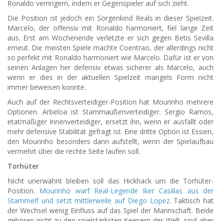
Ronaldo verringern, indem er Gegenspieler auf sich zieht.
Die Position ist jedoch ein Sorgenkind Reals in dieser Spielzeit.
Marcelo, der offensiv mit Ronaldo harmoniert, fiel lange Zeit
aus. Erst am Wochenende verletzte er sich gegen Betis Sevilla
erneut. Die meisten Spiele machte Coentrao, der allerdings nicht
so perfekt mit Ronaldo harmoniert wie Marcelo. Dafür ist er von
seinen Anlagen her defensiv etwas sicherer als Marcelo, auch
wenn er dies in der aktuellen Spielzeit mangels Form nicht
immer beweisen konnte.
Auch auf der Rechtsverteidiger-Position hat Mourinho mehrere
Optionen. Arbeloa ist Stammaußenverteidiger. Sergio Ramos,
etatmäßiger Innenverteidiger, ersetzt ihn, wenn er ausfällt oder
mehr defensive Stabilität gefragt ist. Eine dritte Option ist Essien,
den Mourinho besonders dann aufstellt, wenn der Spielaufbau
vermehrt über die rechte Seite laufen soll.
Torhüter
Nicht unerwähnt bleiben soll das Hickhack um die Torhüter-
Position.
Mourinho warf Real-Legende Iker Casillas aus der
Stammelf und setzt mittlerweile auf Diego Lopez
. Taktisch hat
der Wechsel wenig Einfluss auf das Spiel der Mannschaft. Beide
gehören nicht zu den spielstärksten Keepern der Welt, sind aber