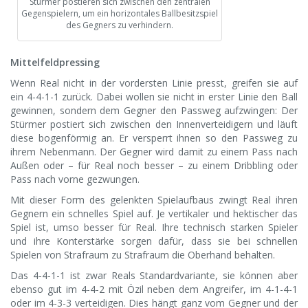
Stürmer postieren sich zwischen den zentralen
Gegenspielern, um ein horizontales Ballbesitzspiel
des Gegners zu verhindern.
Mittelfeldpressing
Wenn Real nicht in der vordersten Linie presst, greifen sie auf
ein 4-4-1-1 zurück. Dabei wollen sie nicht in erster Linie den Ball
gewinnen, sondern dem Gegner den Passweg aufzwingen: Der
Stürmer postiert sich zwischen den Innenverteidigern und läuft
diese bogenförmig an. Er versperrt ihnen so den Passweg zu
ihrem Nebenmann. Der Gegner wird damit zu einem Pass nach
Außen oder – für Real noch besser – zu einem Dribbling oder
Pass nach vorne gezwungen.
Mit dieser Form des gelenkten Spielaufbaus zwingt Real ihren
Gegnern ein schnelles Spiel auf. Je vertikaler und hektischer das
Spiel ist, umso besser für Real. Ihre technisch starken Spieler
und ihre Konterstärke sorgen dafür, dass sie bei schnellen
Spielen von Strafraum zu Strafraum die Oberhand behalten.
Das 4-4-1-1 ist zwar Reals Standardvariante, sie können aber
ebenso gut im 4-4-2 mit Özil neben dem Angreifer, im 4-1-4-1
oder im 4-3-3 verteidigen. Dies hängt ganz vom Gegner und der