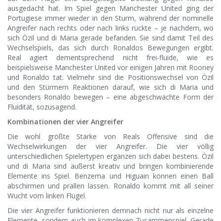
ausgedacht hat. Im Spiel gegen Manchester United ging der
Portugiese immer wieder in den Sturm, während der nominelle
Angreifer nach rechts oder nach links rückte – je nachdem, wo
sich Özil und di Maria gerade befanden. Sie sind damit Teil des
Wechselspiels, das sich durch Ronaldos Bewegungen ergibt.
Real agiert dementsprechend nicht frei-fluide, wie es
beispielsweise Manchester United vor einigen Jahren mit Rooney
und Ronaldo tat. Vielmehr sind die Positionswechsel von Özil
und den Stürmern Reaktionen darauf, wie sich di Maria und
besonders Ronaldo bewegen – eine abgeschwächte Form der
Fluidität, sozusagend.
Kombinationen der vier Angreifer
Die wohl größte Stärke von Reals Offensive sind die
Wechselwirkungen der vier Angreifer. Die vier völlig
unterschiedlichen Spielertypen ergänzen sich dabei bestens. Özil
und di Maria sind äußerst kreativ und bringen kombinierende
Elemente ins Spiel. Benzema und Higuain können einen Ball
abschirmen und prallen lassen. Ronaldo kommt mit all seiner
Wucht vom linken Flügel.
Die vier Angreifer funktionieren demnach nicht nur als einzelne
Elemente, sondern auch im komplexen Zusammenspiel. Gerade