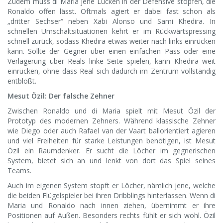
Zudem muss di Maria jene Lücken in der Defensive stopfen, die
Ronaldo offen lässt. Oftmals agiert er dabei fast schon als
„dritter Sechser“ neben Xabi Alonso und Sami Khedira. In
schnellen Umschaltsituationen kehrt er im Rückwärtspressing
schnell zurück, sodass Khedira etwas weiter nach links einrücken
kann. Sollte der Gegner über einen einfachen Pass oder eine
Verlagerung über Reals linke Seite spielen, kann Khedira weit
einrücken, ohne dass Real sich dadurch im Zentrum vollständig
entblößt.
Mesut Özil: Der falsche Zehner
Zwischen Ronaldo und di Maria spielt mit Mesut Özil der
Prototyp des modernen Zehners. Während klassische Zehner
wie Diego oder auch Rafael van der Vaart ballorientiert agieren
und viel Freiheiten für starke Leistungen benötigen, ist Mesut
Özil ein Raumdenker. Er sucht die Löcher im gegnerischen
System, bietet sich an und lenkt von dort das Spiel seines
Teams.
Auch im eigenen System stopft er Löcher, nämlich jene, welche
die beiden Flügelspieler bei ihren Dribblings hinterlassen. Wenn di
Maria und Ronaldo nach innen ziehen, übernimmt er ihre
Positionen auf Außen. Besonders rechts fühlt er sich wohl. Özil