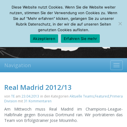
Thursday, 06.08.2026
Diese Website nutzt Cookies. Wenn Sie die Website weiter
Mein Account
About
Autoren
Leseempfehlungen
FAQ
nutzen, stimmen Sie der Verwendung von Cookies zu. Wenn
Sie auf "Mehr erfahren" klicken, gelangen Sie zu unserer
Rubrik Datenschutz, in der wir die auf unseren Seiten
genutzten Cookies auflisten.
Akzeptieren
Erfahren Sie mehr
Navigation
Toggl
navig
Real Madrid 2012/13
von
TE
am
23.04.2013
in den Kategorien
Aktuelle Teams
,
Featured
,
Primera
Division
mit
31 Kommentaren
Am Mittwoch muss Real Madrid im Champions-League-
Halbfinale gegen Borussia Dortmund ran. Wir porträtieren das
Team von Erfolgstrainer Jose Mourinho.