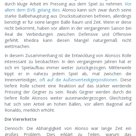
durch kluge Arbeit im Pressing aus dem Spiel zu nehmen.
Vor
allem dem BVB gelang dies
. Alonso kann sich zwar durch seine
starke Ballbehauptung aus Drucksituationen befreien, allerdings
benötigt er für seine langen Bälle Raum und Zeit. Wenn er diese
nicht bekommt, haben vor allem in der vergangenen Saison bei
Real die Verbindungen zwischen Defensive und Offensive
gefehlt. Khedira kann diesen Mangel naturgemäß nicht
wettmachen.
In diesem Zusammenhang ist die Entwicklung von Alonsos Rolle
interessant zu beobachten: In den vergangenen Jahren hat er
sich im Spielaufbau immer weiter zurückgezogen. Mittlerweile
kippt er in nahezu jedem Spiel ab, mal zwischen die
Innenverteidiger,
oft auf die Außenverteidigerpositionen
. Diese
tiefere Rolle scheint eine Reaktion auf das stärker werdende
Pressing der Gegner zu sein. Reals Gegner werden durch die
tiefere Rolle Alonsos weiter auseinandergezogen. Gleichzeitig
hat sich sein Anteil an hohen Bällen, vor allem diagonal auf
Ronaldo, merklich erhöht.
Die Viererkette
Dennoch: Die Abhängigkeit von Alonso war lange Zeit ein
großes Problem. Dies erklärt zu Teilen, warum das