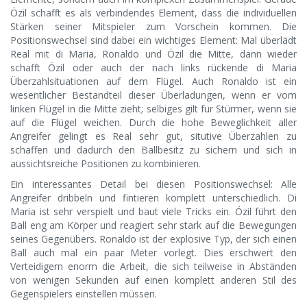
Özil schafft es als verbindendes Element, dass die individuellen
Stärken seiner Mitspieler zum Vorschein kommen. Die
Positionswechsel sind dabei ein wichtiges Element: Mal überlädt
Real mit di Maria, Ronaldo und Özil die Mitte, dann wieder
schafft Özil oder auch der nach links rückende di Maria
Überzahlsituationen auf dem Flügel. Auch Ronaldo ist ein
wesentlicher Bestandteil dieser Überladungen, wenn er vom
linken Flügel in die Mitte zieht; selbiges gilt für Stürmer, wenn sie
auf die Flügel weichen. Durch die hohe Beweglichkeit aller
Angreifer gelingt es Real sehr gut, situtive Überzahlen zu
schaffen und dadurch den Ballbesitz zu sichern und sich in
aussichtsreiche Positionen zu kombinieren.
Ein interessantes Detail bei diesen Positionswechsel: Alle
Angreifer dribbeln und fintieren komplett unterschiedlich. Di
Maria ist sehr verspielt und baut viele Tricks ein. Özil führt den
Ball eng am Körper und reagiert sehr stark auf die Bewegungen
seines Gegenübers. Ronaldo ist der explosive Typ, der sich einen
Ball auch mal ein paar Meter vorlegt. Dies erschwert den
Verteidigern enorm die Arbeit, die sich teilweise in Abständen
von wenigen Sekunden auf einen komplett anderen Stil des
Gegenspielers einstellen müssen.