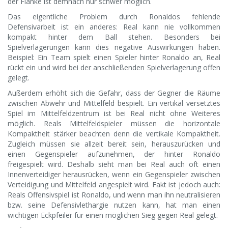
der Flanke ist demnach nur schwer möglich.
Das eigentliche Problem durch Ronaldos fehlende
Defensivarbeit ist ein anderes: Real kann nie vollkommen
kompakt hinter dem Ball stehen. Besonders bei
Spielverlagerungen kann dies negative Auswirkungen haben.
Beispiel: Ein Team spielt einen Spieler hinter Ronaldo an, Real
rückt ein und wird bei der anschließenden Spielverlagerung offen
gelegt.
Außerdem erhöht sich die Gefahr, dass der Gegner die Räume
zwischen Abwehr und Mittelfeld bespielt. Ein vertikal versetztes
Spiel im Mittelfeldzentrum ist bei Real nicht ohne Weiteres
möglich. Reals Mittelfeldspieler müssen die horizontale
Kompaktheit stärker beachten denn die vertikale Kompaktheit.
Zugleich müssen sie allzeit bereit sein, herauszurücken und
einen Gegenspieler aufzunehmen, der hinter Ronaldo
freigespielt wird. Deshalb sieht man bei Real auch oft einen
Innenverteidiger herausrücken, wenn ein Gegenspieler zwischen
Verteidigung und Mittelfeld angespielt wird. Fakt ist jedoch auch:
Reals Offensivspiel ist Ronaldo, und wenn man ihn neutralisieren
bzw. seine Defensivlethargie nutzen kann, hat man einen
wichtigen Eckpfeiler für einen möglichen Sieg gegen Real gelegt.