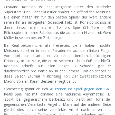
Cristiano Ronaldo ist der Megastar unter den Madrider
Superstars. Der Dribbelkünstler spaltet die öffentliche Meinung:
Die einen halten ihn für den besten Spieler der Welt, andere
sehen ihn als arroganten Schnösel. Fakt ist: Ronaldo schoss in
dieser Saison mehr als ein Tor pro Spiel (51 Tore in 49
Pflichtspielen) – eine Fabelquote, die auf einem Niveau mit Gerd
Müller in seinen besten Zeiten liegt.
Bei Real bekommt er alle Freiheiten, die er haben möchte.
Meistens spielt er in seiner Paraderolle auf dem linken Flügel.
Von dort aus startet er zu seinen berühmt-berüchtigten
Dribblings in die Mitte, die er mit seinem rechten Fuß abschließt.
Ronaldo schießt aus allen Lagen. 7 Schüsse gibt er
durchschnittlich pro Partie ab. In der Primera Division schoss er
diese Saison 216mal in Richtung Tor. Der zweitbestplatzierte
Madrid-Spieler, Karim Benzema, liegt bei 50.
Gleichzeitig gönnt er sich
Auszeiten im Spiel gegen den Ball
.
Reals Spiel hat mit Ronaldo eine natürliche Asymmetrie: Er
‚zockt‘ bei gegnerischem Ballbesitz und bleibt auf Höhe der
gegnerischen Viererkette. Angel di Maria auf der anderen Seite
gleicht dies durch seine verstärkte Arbeit nach hinten aus.
Ronaldos fehlende Defensivarbeit hat zum Irrglauben geführt,