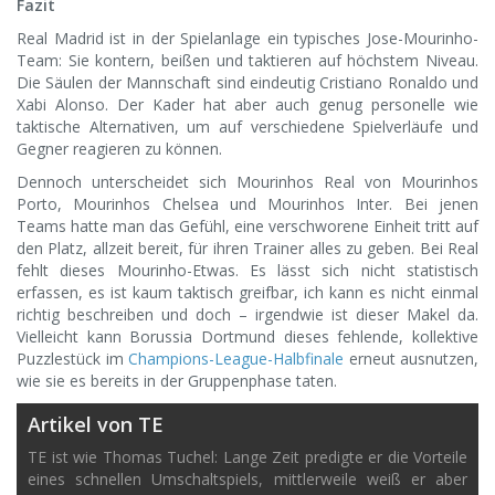
Fazit
Real Madrid ist in der Spielanlage ein typisches Jose-Mourinho-
Team: Sie kontern, beißen und taktieren auf höchstem Niveau.
Die Säulen der Mannschaft sind eindeutig Cristiano Ronaldo und
Xabi Alonso. Der Kader hat aber auch genug personelle wie
taktische Alternativen, um auf verschiedene Spielverläufe und
Gegner reagieren zu können.
Dennoch unterscheidet sich Mourinhos Real von Mourinhos
Porto, Mourinhos Chelsea und Mourinhos Inter. Bei jenen
Teams hatte man das Gefühl, eine verschworene Einheit tritt auf
den Platz, allzeit bereit, für ihren Trainer alles zu geben. Bei Real
fehlt dieses Mourinho-Etwas. Es lässt sich nicht statistisch
erfassen, es ist kaum taktisch greifbar, ich kann es nicht einmal
richtig beschreiben und doch – irgendwie ist dieser Makel da.
Vielleicht kann Borussia Dortmund dieses fehlende, kollektive
Puzzlestück im
Champions-League-Halbfinale
erneut ausnutzen,
wie sie es bereits in der Gruppenphase taten.
Artikel von TE
TE ist wie Thomas Tuchel: Lange Zeit predigte er die Vorteile
eines schnellen Umschaltspiels, mittlerweile weiß er aber