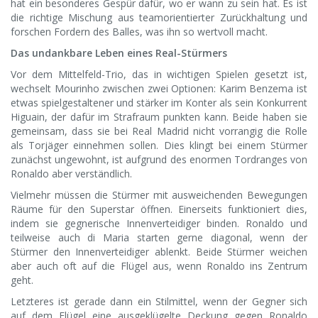
hat ein besonderes Gespür dafür, wo er wann zu sein hat. Es ist
die richtige Mischung aus teamorientierter Zurückhaltung und
forschen Fordern des Balles, was ihn so wertvoll macht.
Das undankbare Leben eines Real-Stürmers
Vor dem Mittelfeld-Trio, das in wichtigen Spielen gesetzt ist,
wechselt Mourinho zwischen zwei Optionen: Karim Benzema ist
etwas spielgestaltener und stärker im Konter als sein Konkurrent
Higuain, der dafür im Strafraum punkten kann. Beide haben sie
gemeinsam, dass sie bei Real Madrid nicht vorrangig die Rolle
als Torjäger einnehmen sollen. Dies klingt bei einem Stürmer
zunächst ungewohnt, ist aufgrund des enormen Tordranges von
Ronaldo aber verständlich.
Vielmehr müssen die Stürmer mit ausweichenden Bewegungen
Räume für den Superstar öffnen. Einerseits funktioniert dies,
indem sie gegnerische Innenverteidiger binden. Ronaldo und
teilweise auch di Maria starten gerne diagonal, wenn der
Stürmer den Innenverteidiger ablenkt. Beide Stürmer weichen
aber auch oft auf die Flügel aus, wenn Ronaldo ins Zentrum
geht.
Letzteres ist gerade dann ein Stilmittel, wenn der Gegner sich
auf dem Flügel eine ausgeklügelte Deckung gegen Ronaldo