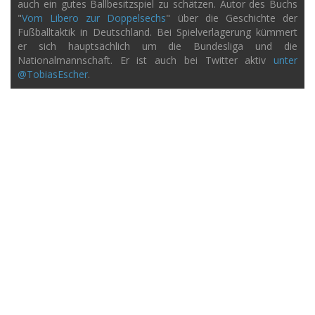
auch ein gutes Ballbesitzspiel zu schätzen. Autor des Buchs
"
Vom Libero zur Doppelsechs
" über die Geschichte der
Fußballtaktik in Deutschland. Bei Spielverlagerung kümmert
er sich hauptsächlich um die Bundesliga und die
Nationalmannschaft. Er ist auch bei Twitter aktiv
unter
@TobiasEscher
.