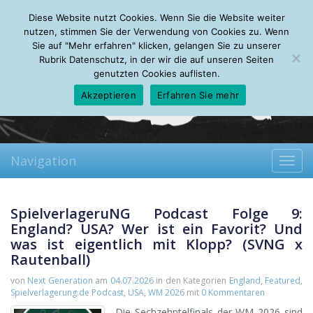
Sunday, 09.08.2026
Diese Website nutzt Cookies. Wenn Sie die Website weiter
Mein Account
About
Autoren
Leseempfehlungen
FAQ
nutzen, stimmen Sie der Verwendung von Cookies zu. Wenn
Sie auf "Mehr erfahren" klicken, gelangen Sie zu unserer
Rubrik Datenschutz, in der wir die auf unseren Seiten
genutzten Cookies auflisten.
Akzeptieren
Erfahren Sie mehr
Navigation
Toggl
navig
SpielverlageruNG Podcast Folge 9:
England? USA? Wer ist ein Favorit? Und
was ist eigentlich mit Klopp? (SVNG x
Rautenball)
von
Next Generation
am
04.07.2026
in den Kategorien
England
,
Featured
,
Spielverlagerung.de Podcast
,
USA
,
WM 2026
mit
0 Kommentaren
Die Sechzehntelfinals der WM 2026 sind