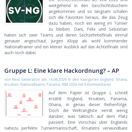
weitgehend in den Geschichtsbüchern
angekommen und so langsam schälen
sich die Favoriten heraus, die das Zeug
dazu haben, noch ein wenig im Turnier
zu bleiben. Dani, Felix und Sebastian
haben sich zwei Teams und deren Sechzehntelfinals einmal
genauer angeschaut. Jürgen Klopp als wohl kommender
Nationaltrainer und ein kleiner Ausblick auf das Achtelfinale sind
auch noch dabei.
Gruppe L: Eine klare Hackordnung? – AP
von
Next Generation
am
14.06.2026
in den Kategorien
England
,
Ghana
,
Kroatien
,
Nationalteams
,
Panama
,
WM 2026
mit
0 Kommentaren
Auf dem Papier ist Gruppe L schnell
erzählt: England, Kroatien, Panama,
Ghana, in genau dieser Reihenfolge.
Doch die Weltrangliste verrät wenig
darüber, was taktisch auf dem Platz
passiert. Eine Vorschau über Englands
nahezu perfekte Turniermannschaft, Kroatiens verwundbare